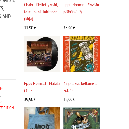
ADNESS,
Chain - Kielletty ysäri,
Eppu Normaali: Syvään
S,
toim. Jouni Hokkanen
päähän (LP)
S, AND
(kirja)
11,90
€
25,90
€
Eppu Normaali: Mutala
Kirjoituksia kellareista
det
(3 LP)
vol. 14
,
39,90
€
12,00
€
OL
STORITION
,