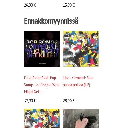
26,90
€
13,90
€
Ennakkomyynnissä
Drug Store Raid: Pop
Litku Klemetti: Sata
Songs For People Who
pahaa poikaa (LP)
Might Get...
32,90
€
28,90
€