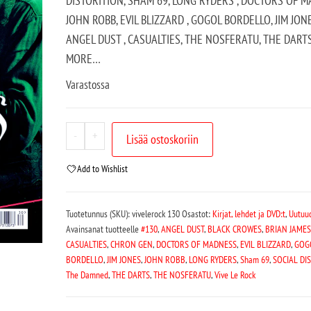
DISTORITION, SHAM 69, LONG RYDERS , DOCTORS OF M
JOHN ROBB, EVIL BLIZZARD , GOGOL BORDELLO, JIM JONE
ANGEL DUST , CASUALTIES, THE NOSFERATU, THE DART
MORE…
Varastossa
-
+
Lisää ostoskoriin
Add to Wishlist
Tuotetunnus (SKU):
vivelerock 130
Osastot:
Kirjat, lehdet ja DVD:t
,
Uutuu
Avainsanat tuotteelle
#130
,
ANGEL DUST
,
BLACK CROWES
,
BRIAN JAMES
CASUALTIES
,
CHRON GEN
,
DOCTORS OF MADNESS
,
EVIL BLIZZARD
,
GOG
BORDELLO
,
JIM JONES
,
JOHN ROBB
,
LONG RYDERS
,
Sham 69
,
SOCIAL DI
The Damned
,
THE DARTS
,
THE NOSFERATU
,
Vive Le Rock