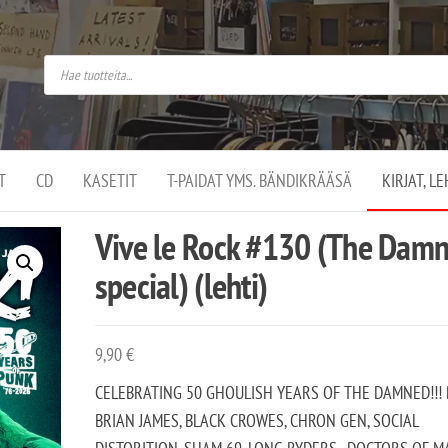
do
arket on
omusaan
t –
ut
ssa
kä
kauppa
ä
lassa
T
CD
KASETIT
T-PAIDAT YMS. BÄNDIKRÄÄSÄ
KIRJAT, L
.
Vive le Rock #130 (The Dam
special) (lehti)
9,90
€
CELEBRATING 50 GHOULISH YEARS OF THE DAMNED!!!
BRIAN JAMES, BLACK CROWES, CHRON GEN, SOCIAL