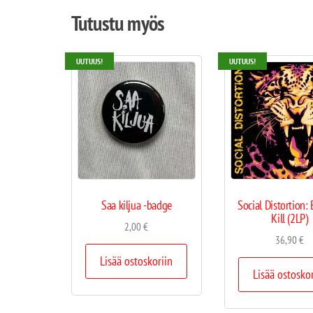
Tutustu myös
UUTUUS!
UUTUUS!
Saa kiljua -badge
Social Distortion:
Kill (2LP)
2,00
€
36,90
€
Lisää ostoskoriin
Lisää ostosko