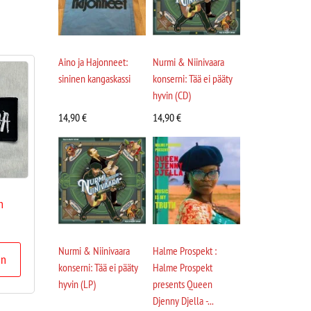
Aino ja Hajonneet:
Nurmi & Niinivaara
sininen kangaskassi
konserni: Tää ei pääty
hyvin (CD)
14,90
€
14,90
€
h
Nurmi & Niinivaara
Halme Prospekt :
in
konserni: Tää ei pääty
Halme Prospekt
hyvin (LP)
presents Queen
Djenny Djella -...