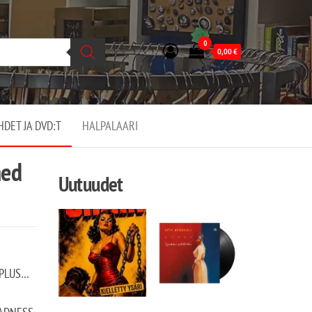
0
0,00
€
EHDET JA DVD:T
HALPALAARI
ned
Uutuudet
 PLUS…