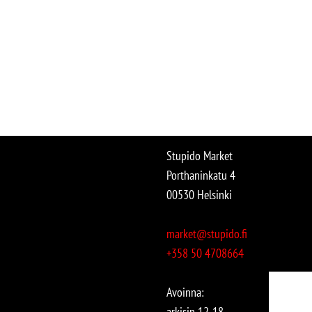
Stupido Market
Porthaninkatu 4
00530 Helsinki
market@stupido.fi
+358 50 4708664
Avoinna:
arkisin 12-18