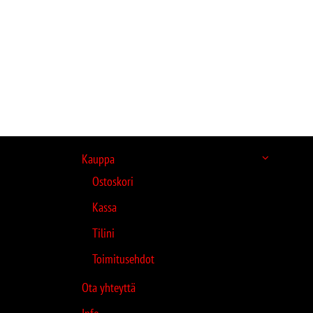
Kauppa
Ostoskori
Kassa
Tilini
Toimitusehdot
Ota yhteyttä