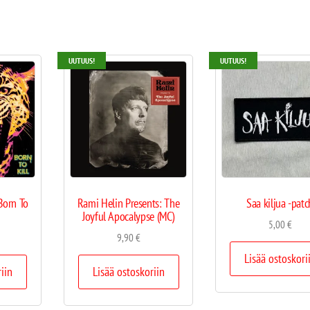
UUTUUS!
UUTUUS!
 Born To
Rami Helin Presents: The
Saa kiljua -patc
Joyful Apocalypse (MC)
5,00
€
9,90
€
Lisää ostoskori
riin
Lisää ostoskoriin