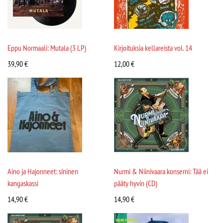
Eppu Normaali: Mutala (3 LP)
Kirjoituksia kellareista vol. 14
39,90
€
12,00
€
Aino ja Hajonneet: sininen
Nurmi & Niinivaara konserni: Tää ei
kangaskassi
pääty hyvin (CD)
14,90
€
14,90
€