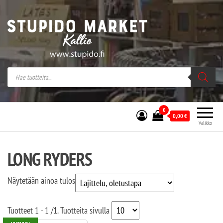
Stupido Market – verkossa ja kivijalassa
Stupido Market on vaihtoehtomusaan
erikoistunut verkko- sekä
kivijalkakauppa Helsingissä Kallion
sydämessä.
0
0,00
€
Valikko
LONG RYDERS
Näytetään ainoa tulos
Tuotteet
1 - 1
/
1
. Tuotteita sivulla