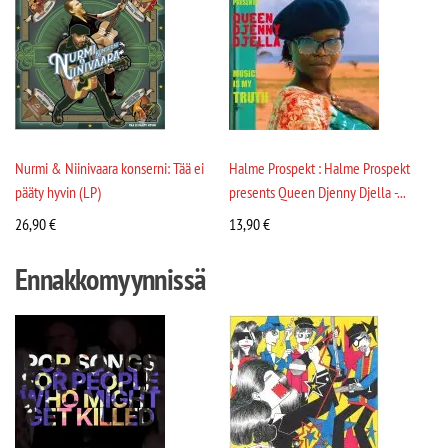
Nurmi & Niinivaara konserni: Tää ei
Halme Prospekt : Halme Prospekt
pääty hyvin (LP)
presents Queen Djenny Djella -...
26,90
€
13,90
€
Ennakkomyynnissä