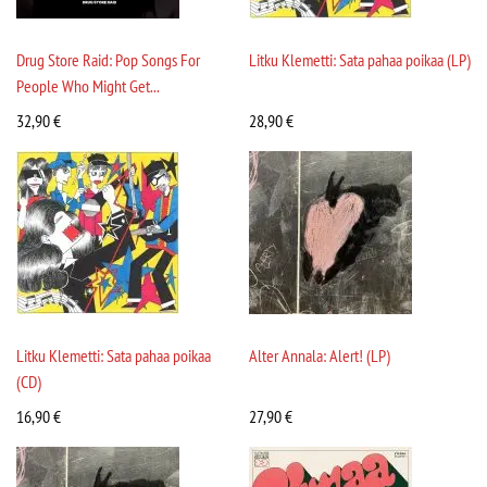
Drug Store Raid: Pop Songs For
Litku Klemetti: Sata pahaa poikaa (LP)
People Who Might Get...
32,90
€
28,90
€
Litku Klemetti: Sata pahaa poikaa
Alter Annala: Alert! (LP)
(CD)
16,90
€
27,90
€