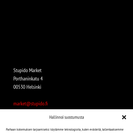
Stupido Market
Porthaninkatu 4
00530 Helsinki
market@stupido.fi
+358 50 4708664
Hallinnoi suostumusta
Avoinna:
Parhaan kokemuksen tarjoamiseksi käytämme teknologioita, kuten evästeitä, tallentaaksemme