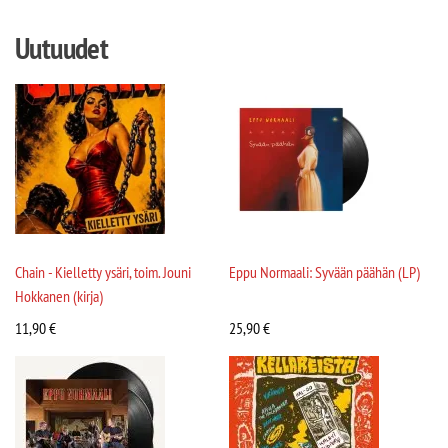
Uutuudet
Chain - Kielletty ysäri, toim. Jouni
Eppu Normaali: Syvään päähän (LP)
Hokkanen (kirja)
11,90
€
25,90
€