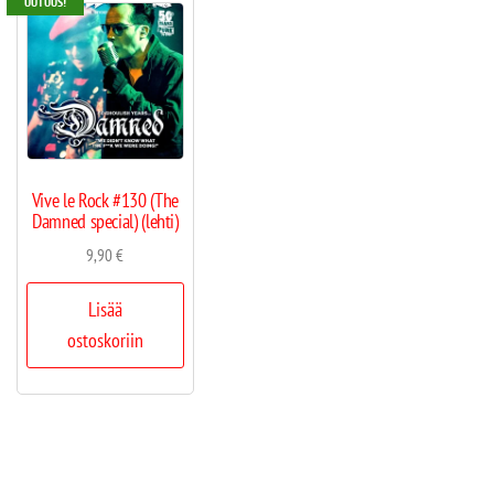
UUTUUS!
Vive le Rock #130 (The
Damned special) (lehti)
9,90
€
Lisää
ostoskoriin