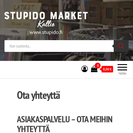
Stupido Market – verkossa ja kivijalassa
Stupido Market on vaihtoehtomusaan
erikoistunut verkko- sekä
kivijalkakauppa Helsingissä Kallion
sydämessä.
0
0,00
€
Valikko
Ota yhteyttä
ASIAKASPALVELU – OTA MEIHIN
YHTEYTTÄ