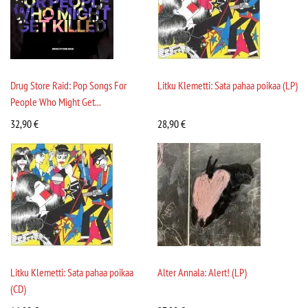
Drug Store Raid: Pop Songs For
Litku Klemetti: Sata pahaa poikaa (LP)
People Who Might Get...
32,90
€
28,90
€
Litku Klemetti: Sata pahaa poikaa
Alter Annala: Alert! (LP)
(CD)