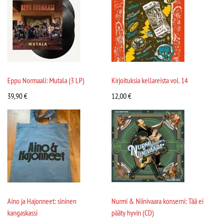
Eppu Normaali: Mutala (3 LP)
Kirjoituksia kellareista vol. 14
39,90
€
12,00
€
Aino ja Hajonneet: sininen
Nurmi & Niinivaara konserni: Tää ei
kangaskassi
pääty hyvin (CD)