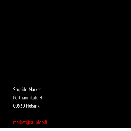
Stupido Market
Porthaninkatu 4
00530 Helsinki
market@stupido.fi
+358 50 4708664