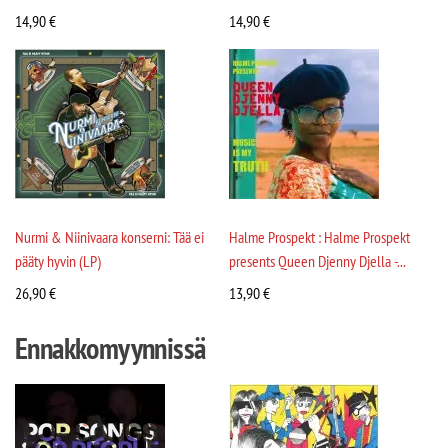
14,90
€
14,90
€
Nurmi & Niinivaara konserni: Tää ei
Halme Prospekt : Halme Prospekt
pääty hyvin (LP)
presents Queen Djenny Djella -...
26,90
€
13,90
€
Ennakkomyynnissä