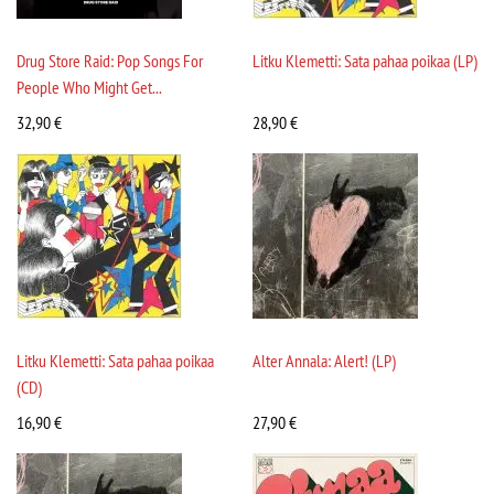
Drug Store Raid: Pop Songs For
Litku Klemetti: Sata pahaa poikaa (LP)
People Who Might Get...
32,90
€
28,90
€
Litku Klemetti: Sata pahaa poikaa
Alter Annala: Alert! (LP)
(CD)
16,90
€
27,90
€