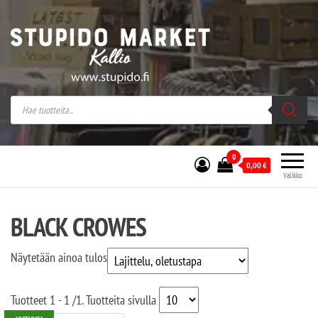
Stupido Market – verkossa ja kivijalassa
Stupido Market on vaihtoehtomusaan
erikoistunut verkko- sekä
kivijalkakauppa Helsingissä Kallion
sydämessä.
0
0,00
€
Valikko
BLACK CROWES
Näytetään ainoa tulos
Tuotteet
1 - 1
/
1
. Tuotteita sivulla