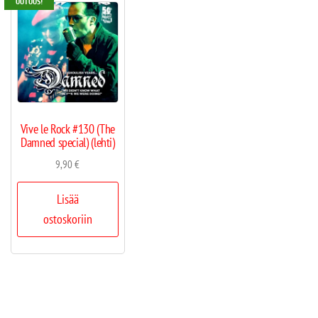
UUTUUS!
Vive le Rock #130 (The
Damned special) (lehti)
9,90
€
Lisää
ostoskoriin