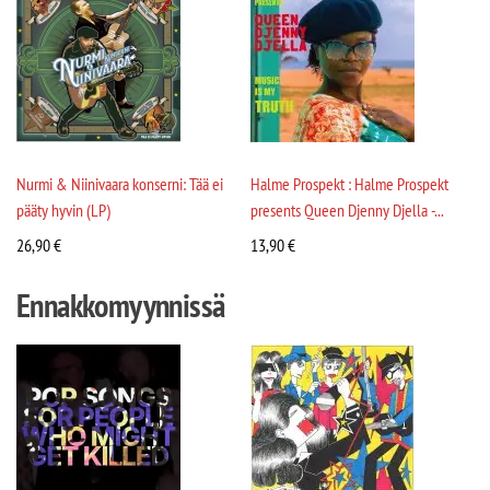
Nurmi & Niinivaara konserni: Tää ei
Halme Prospekt : Halme Prospekt
pääty hyvin (LP)
presents Queen Djenny Djella -...
26,90
€
13,90
€
Ennakkomyynnissä