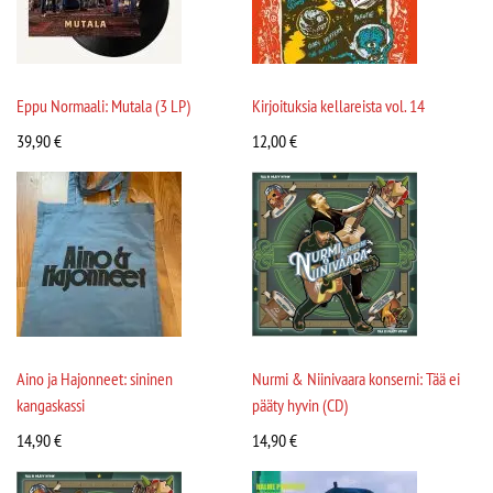
Eppu Normaali: Mutala (3 LP)
Kirjoituksia kellareista vol. 14
39,90
€
12,00
€
Aino ja Hajonneet: sininen
Nurmi & Niinivaara konserni: Tää ei
kangaskassi
pääty hyvin (CD)
14,90
€
14,90
€