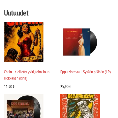
Uutuudet
Chain - Kielletty ysäri, toim. Jouni
Eppu Normaali: Syvään päähän (LP)
Hokkanen (kirja)
11,90
€
25,90
€