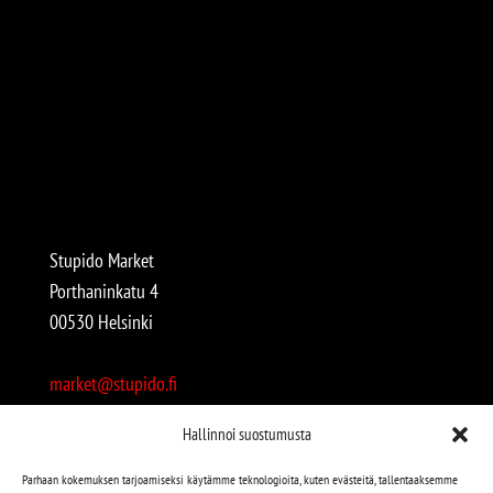
Stupido Market
Porthaninkatu 4
00530 Helsinki
market@stupido.fi
+358 50 4708664
Hallinnoi suostumusta
Avoinna:
Parhaan kokemuksen tarjoamiseksi käytämme teknologioita, kuten evästeitä, tallentaaksemme