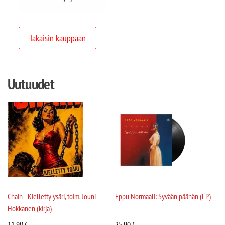
Takaisin kauppaan
Uutuudet
Chain - Kielletty ysäri, toim. Jouni
Eppu Normaali: Syvään päähän (LP)
Hokkanen (kirja)
11,90
€
25,90
€