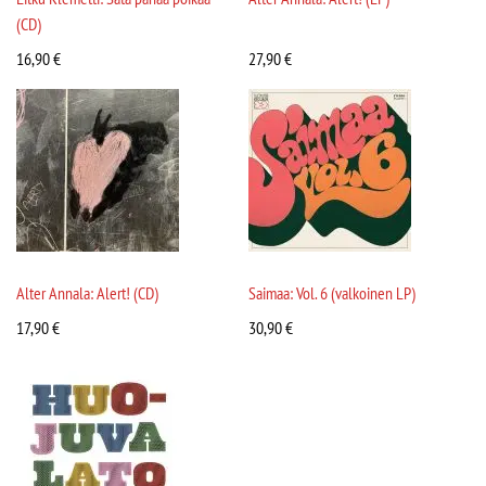
(CD)
16,90
€
27,90
€
Alter Annala: Alert! (CD)
Saimaa: Vol. 6 (valkoinen LP)
17,90
€
30,90
€