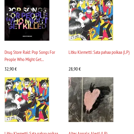
Drug Store Raid: Pop Songs For
Litku Klemetti: Sata pahaa poikaa (LP)
People Who Might Get...
32,90
€
28,90
€
Litku Klemetti: Sata pahaa poikaa
Alter Annala: Alert! (LP)