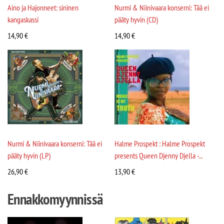
Aino ja Hajonneet: sininen
Nurmi & Niinivaara konserni: Tää ei
kangaskassi
pääty hyvin (CD)
14,90
€
14,90
€
Nurmi & Niinivaara konserni: Tää ei
Halme Prospekt : Halme Prospekt
pääty hyvin (LP)
presents Queen Djenny Djella -...
26,90
€
13,90
€
Ennakkomyynnissä