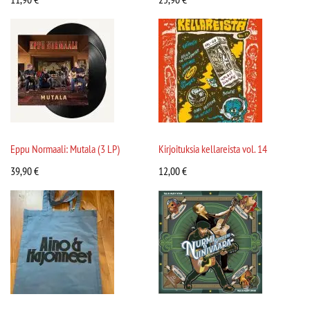
Eppu Normaali: Mutala (3 LP)
Kirjoituksia kellareista vol. 14
39,90
€
12,00
€