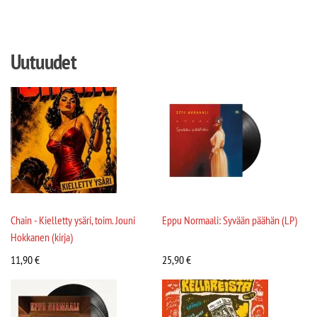
Uutuudet
Chain - Kielletty ysäri, toim. Jouni
Eppu Normaali: Syvään päähän (LP)
Hokkanen (kirja)
11,90
€
25,90
€