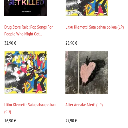
Drug Store Raid: Pop Songs For
Litku Klemetti: Sata pahaa poikaa (LP)
People Who Might Get...
32,90
€
28,90
€
Litku Klemetti: Sata pahaa poikaa
Alter Annala: Alert! (LP)
(CD)
16,90
€
27,90
€