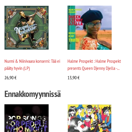
Nurmi & Niinivaara konserni: Tää ei
Halme Prospekt : Halme Prospekt
pääty hyvin (LP)
presents Queen Djenny Djella -...
26,90
€
13,90
€
Ennakkomyynnissä