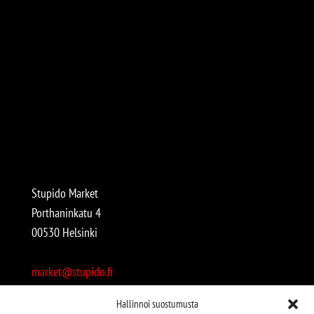
Stupido Market
Porthaninkatu 4
00530 Helsinki
market@stupido.fi
+358 50 4708664
Hallinnoi suostumusta