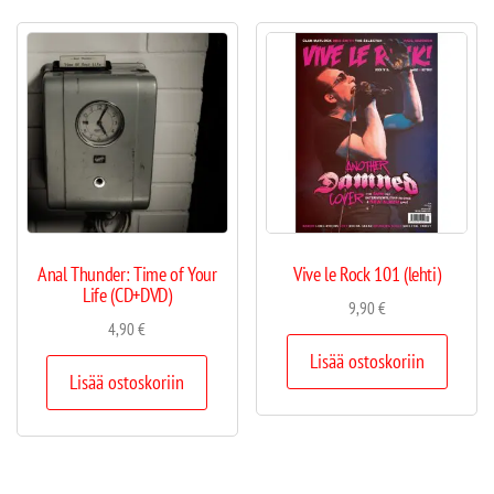
Anal Thunder: Time of Your
Vive le Rock 101 (lehti)
Life (CD+DVD)
9,90
€
4,90
€
Lisää ostoskoriin
Lisää ostoskoriin