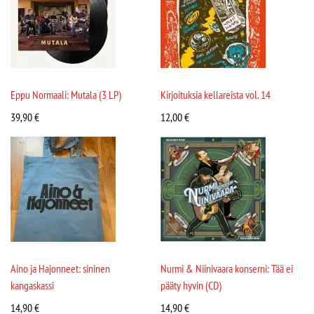
Eppu Normaali: Mutala (3 LP)
Kirjoituksia kellareista vol. 14
39,90
€
12,00
€
Aino ja Hajonneet: sininen
Nurmi & Niinivaara konserni: Tää ei
kangaskassi
pääty hyvin (CD)
14,90
€
14,90
€