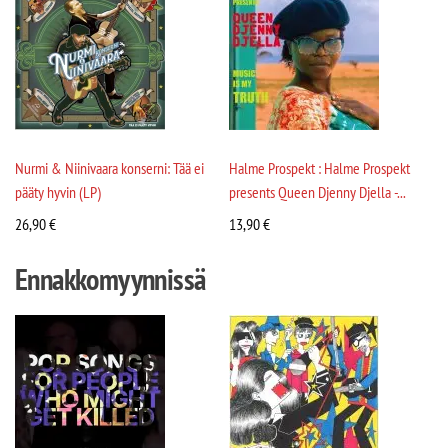
Nurmi & Niinivaara konserni: Tää ei
Halme Prospekt : Halme Prospekt
pääty hyvin (LP)
presents Queen Djenny Djella -...
26,90
€
13,90
€
Ennakkomyynnissä