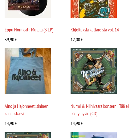
Eppu Normaali: Mutala (3 LP)
Kirjoituksia kellareista vol. 14
39,90
€
12,00
€
Aino ja Hajonneet: sininen
Nurmi & Niinivaara konserni: Tää ei
kangaskassi
pääty hyvin (CD)
14,90
€
14,90
€