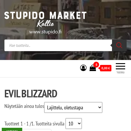
Stupido Market – verkossa ja kivijalassa
Stupido Market on vaihtoehtomusaan
erikoistunut verkko- sekä
kivijalkakauppa Helsingissä Kallion
sydämessä.
0
0,00
€
Valikko
EVIL BLIZZARD
Näytetään ainoa tulos
Tuotteet
1 - 1
/
1
. Tuotteita sivulla