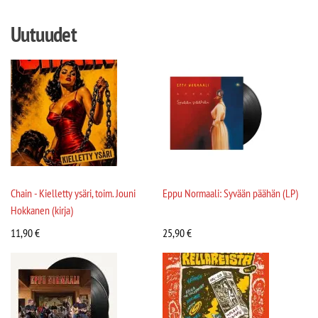
Uutuudet
Chain - Kielletty ysäri, toim. Jouni
Eppu Normaali: Syvään päähän (LP)
Hokkanen (kirja)
11,90
€
25,90
€