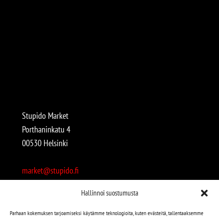
Stupido Market
Porthaninkatu 4
00530 Helsinki
market@stupido.fi
+358 50 4708664
Hallinnoi suostumusta
Avoinna:
Parhaan kokemuksen tarjoamiseksi käytämme teknologioita, kuten evästeitä, tallentaaksemme