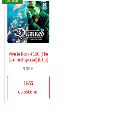
UUTUUS!
Vive le Rock #130 (The
Damned special) (lehti)
9,90
€
Lisää
ostoskoriin