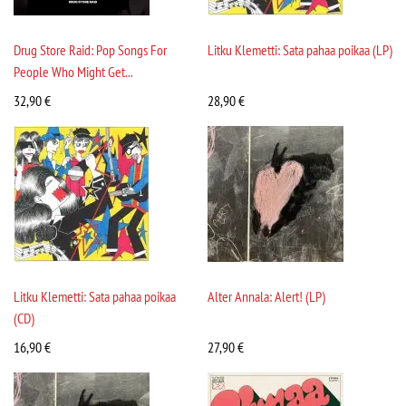
Drug Store Raid: Pop Songs For
Litku Klemetti: Sata pahaa poikaa (LP)
People Who Might Get...
32,90
€
28,90
€
Litku Klemetti: Sata pahaa poikaa
Alter Annala: Alert! (LP)
(CD)
16,90
€
27,90
€