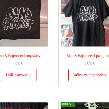
no & Hajonneet kangaskassi
Aino & Hajonneet T-paita, mu
9,90
€
24,90
€
Lisää ostoskoriin
Valitse vaihtoehdoista
UUTUUS!