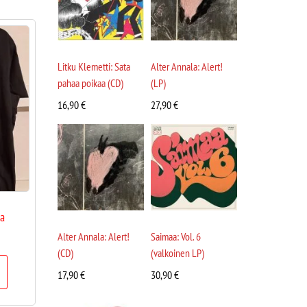
Litku Klemetti: Sata
Alter Annala: Alert!
pahaa poikaa (CD)
(LP)
16,90
€
27,90
€
ta
Alter Annala: Alert!
Saimaa: Vol. 6
(CD)
(valkoinen LP)
17,90
€
30,90
€