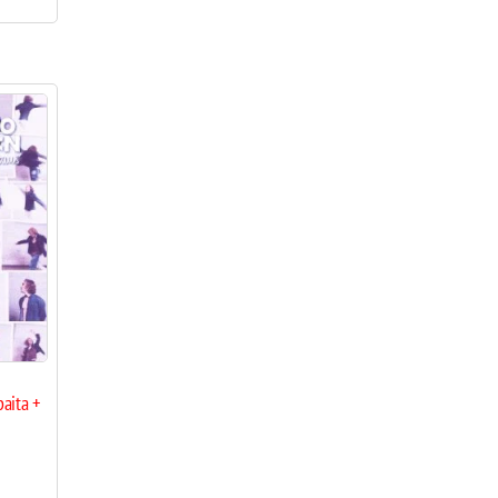
aita +