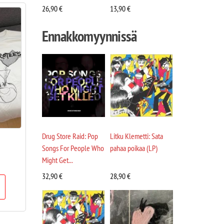
26,90
€
13,90
€
Ennakkomyynnissä
Drug Store Raid: Pop
Litku Klemetti: Sata
Songs For People Who
pahaa poikaa (LP)
Might Get...
32,90
€
28,90
€