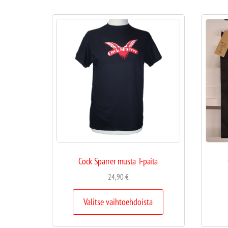
Cock Sparrer musta T-paita
24,90
€
Valitse vaihtoehdoista