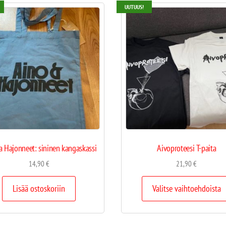
UUTUUS!
a Hajonneet: sininen kangaskassi
Aivoproteesi T-paita
14,90
€
21,90
€
Lisää ostoskoriin
Valitse vaihtoehdoista