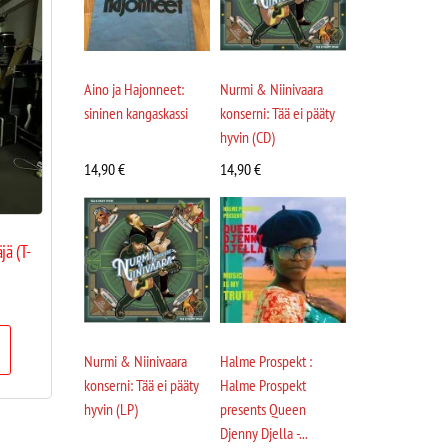
Aino ja Hajonneet:
Nurmi & Niinivaara
sininen kangaskassi
konserni: Tää ei pääty
hyvin (CD)
14,90
€
14,90
€
jä (T-
Nurmi & Niinivaara
Halme Prospekt :
konserni: Tää ei pääty
Halme Prospekt
hyvin (LP)
presents Queen
Djenny Djella -...