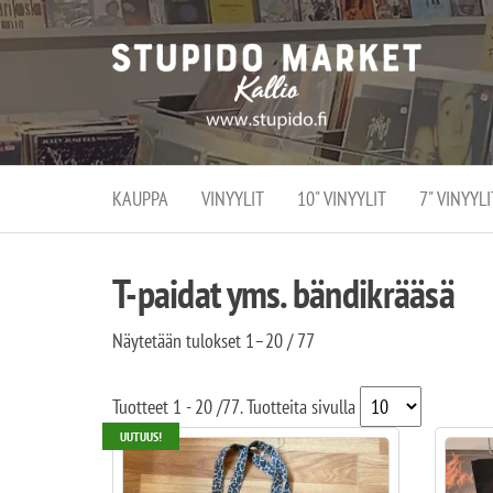
Stupi
Stupido M
vaihtoeht
Marke
erikoistun
verko
verkko- se
kivijalka
ja
Helsingiss
kivija
Kallion
KAUPPA
VINYYLIT
10" VINYYLIT
7" VINYYLI
sydämessä
T-paidat yms. bändikrääsä
Näytetään tulokset 1–20 / 77
Tuotteet
1 - 20
/
77
. Tuotteita sivulla
UUTUUS!