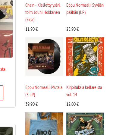
Chain - Kielletty ysäri,
Eppu Normaali: Syvään
toim. Jouni Hokkanen
päähän (LP)
(kirja)
11,90
€
25,90
€
sta
Eppu Normaali: Mutala
Kirjoituksia kellareista
(3 LP)
vol. 14
39,90
€
12,00
€