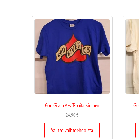
God Given Ass T-paita, sininen
Go
24,90
€
Valitse vaihtoehdoista