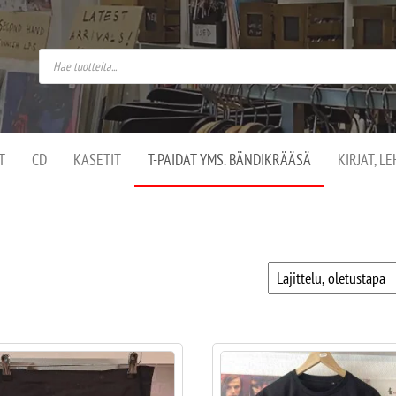
do
arket on
omusaan
t –
ut
ssa
kä
kauppa
ä
lassa
T
CD
KASETIT
T-PAIDAT YMS. BÄNDIKRÄÄSÄ
KIRJAT, L
.