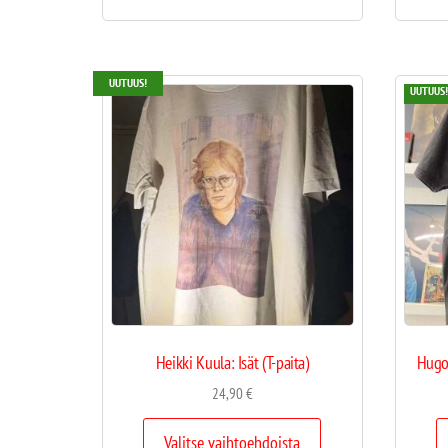
UUTUUS!
UUTUUS!
Heikki Kuula: Isät (T-paita)
Hugo 
24,90
€
Valitse vaihtoehdoista