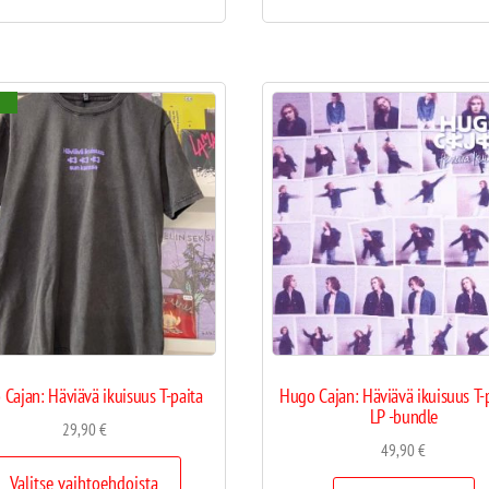
Cajan: Häviävä ikuisuus T-paita
Hugo Cajan: Häviävä ikuisuus T-p
LP -bundle
29,90
€
49,90
€
Valitse vaihtoehdoista