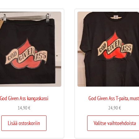
God Given Ass kangaskassi
God Given Ass T-paita, mus
14,90
€
24,90
€
Lisää ostoskoriin
Valitse vaihtoehdoista