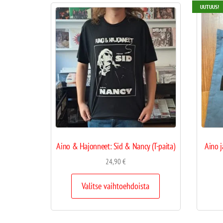
UUTUUS!
Aino & Hajonneet: Sid & Nancy (T-paita)
Aino j
24,90
€
Valitse vaihtoehdoista