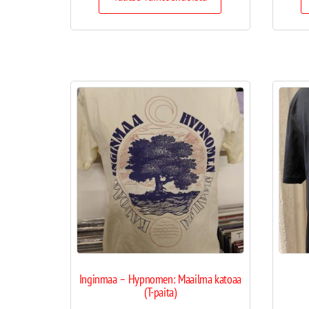
Inginmaa – Hypnomen: Maailma katoaa
(T-paita)