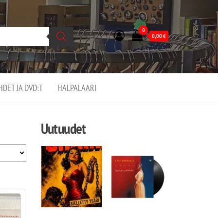
0
0,00
€
EHDET JA DVD:T
HALPALAARI
Uutuudet