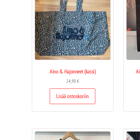
Aino & Hajonneet (kassi)
Ai
24,90
€
Lisää ostoskoriin