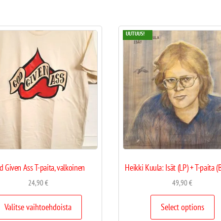
UUTUUS!
d Given Ass T-paita, valkoinen
Heikki Kuula: Isät (LP) + T-paita (
24,90
€
49,90
€
Valitse vaihtoehdoista
Select options