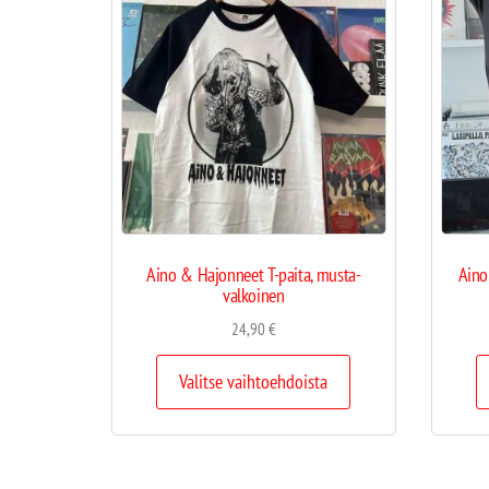
Aino & Hajonneet T-paita, musta-
Aino
valkoinen
24,90
€
Valitse vaihtoehdoista