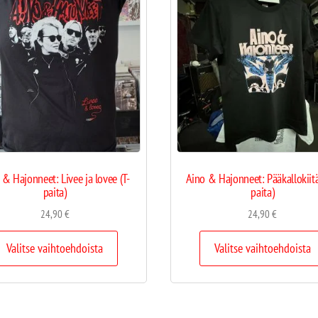
 & Hajonneet: Livee ja lovee (T-
Aino & Hajonneet: Pääkallokiitä
paita)
paita)
24,90
€
24,90
€
Valitse vaihtoehdoista
Valitse vaihtoehdoista