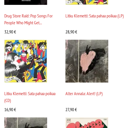
Drug Store Raid: Pop Songs For
Litku Klemetti: Sata pahaa poikaa (LP)
People Who Might Get...
32,90
€
28,90
€
Litku Klemetti: Sata pahaa poikaa
Alter Annala: Alert! (LP)
(CD)
16,90
€
27,90
€