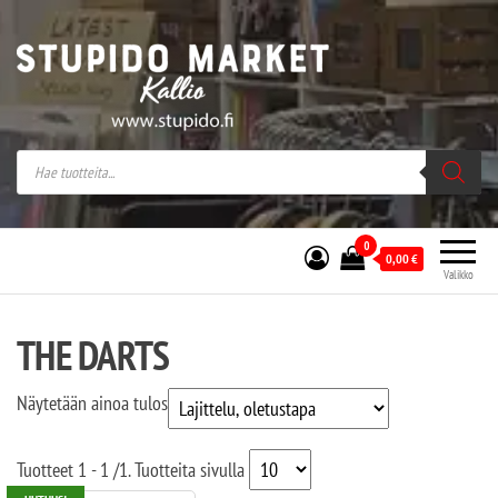
Stupido Market – verkossa ja kivijalassa
Stupido Market on vaihtoehtomusaan
erikoistunut verkko- sekä
kivijalkakauppa Helsingissä Kallion
sydämessä.
0
0,00
€
Valikko
THE DARTS
Näytetään ainoa tulos
Tuotteet
1 - 1
/
1
. Tuotteita sivulla