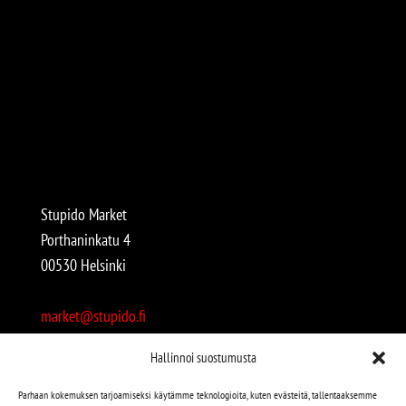
Stupido Market
Porthaninkatu 4
00530 Helsinki
market@stupido.fi
+358 50 4708664
Hallinnoi suostumusta
Avoinna:
Parhaan kokemuksen tarjoamiseksi käytämme teknologioita, kuten evästeitä, tallentaaksemme