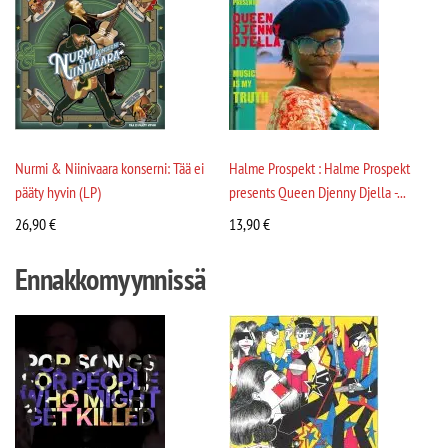
Nurmi & Niinivaara konserni: Tää ei
Halme Prospekt : Halme Prospekt
pääty hyvin (LP)
presents Queen Djenny Djella -...
26,90
€
13,90
€
Ennakkomyynnissä