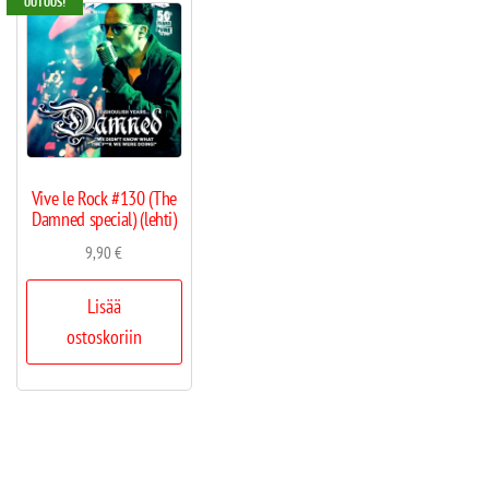
UUTUUS!
Vive le Rock #130 (The
Damned special) (lehti)
9,90
€
Lisää
ostoskoriin