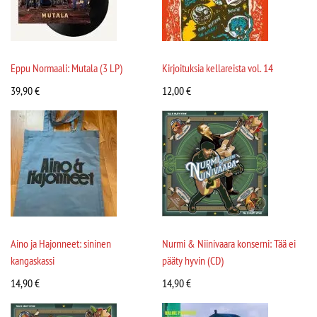
Eppu Normaali: Mutala (3 LP)
Kirjoituksia kellareista vol. 14
39,90
€
12,00
€
Aino ja Hajonneet: sininen
Nurmi & Niinivaara konserni: Tää ei
kangaskassi
pääty hyvin (CD)
14,90
€
14,90
€