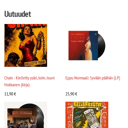
Uutuudet
Chain - Kielletty ysäri, toim. Jouni
Eppu Normaali: Syvään päähän (LP)
Hokkanen (kirja)
11,90
€
25,90
€