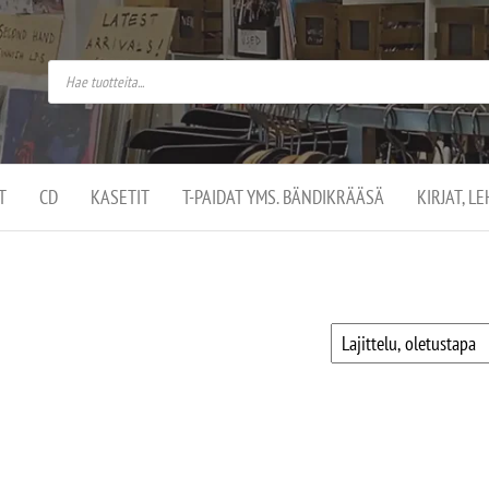
do
arket on
omusaan
t –
ut
ssa
kä
kauppa
ä
lassa
T
CD
KASETIT
T-PAIDAT YMS. BÄNDIKRÄÄSÄ
KIRJAT, L
.