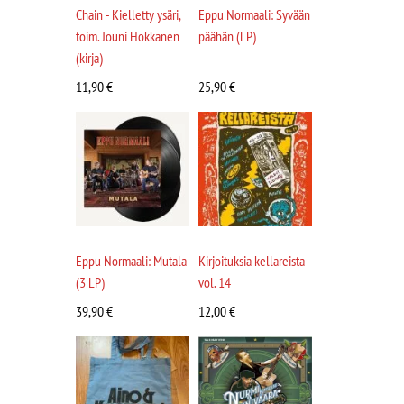
Chain - Kielletty ysäri,
Eppu Normaali: Syvään
toim. Jouni Hokkanen
päähän (LP)
(kirja)
11,90
€
25,90
€
Eppu Normaali: Mutala
Kirjoituksia kellareista
(3 LP)
vol. 14
39,90
€
12,00
€