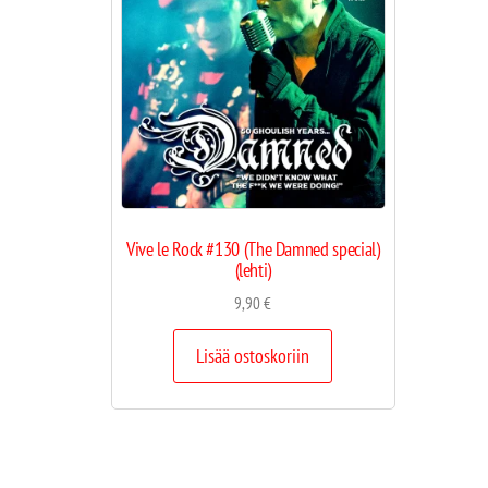
Vive le Rock #130 (The Damned special)
(lehti)
9,90
€
Lisää ostoskoriin