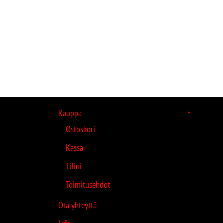
Kauppa
Ostoskori
Kassa
Tilini
Toimitusehdot
Ota yhteyttä