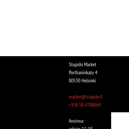
Stupido Market
Porthaninkatu 4
00530 Helsinki
market@stupido.fi
+358 50 4708664
Avoinna:
arkisin 12-18