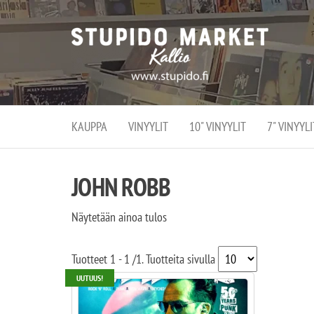
Stupi
Stupido M
vaihtoeht
Marke
erikoistun
verko
verkko- se
kivijalka
ja
Helsingiss
kivija
Kallion
KAUPPA
VINYYLIT
10" VINYYLIT
7" VINYYLI
sydämessä
JOHN ROBB
Näytetään ainoa tulos
Tuotteet
1 - 1
/
1
. Tuotteita sivulla
UUTUUS!