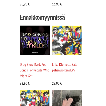
26,90
€
13,90
€
Ennakkomyynnissä
Drug Store Raid: Pop
Litku Klemetti: Sata
Songs For People Who
pahaa poikaa (LP)
Might Get...
32,90
€
28,90
€