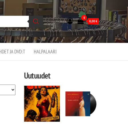
0
0,00
€
EHDET JA DVD:T
HALPALAARI
Uutuudet