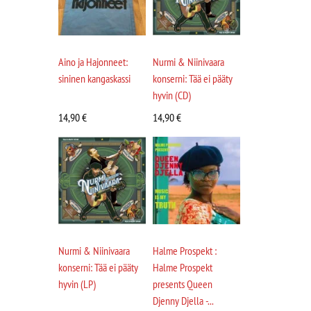
Aino ja Hajonneet:
Nurmi & Niinivaara
sininen kangaskassi
konserni: Tää ei pääty
hyvin (CD)
14,90
€
14,90
€
Nurmi & Niinivaara
Halme Prospekt :
konserni: Tää ei pääty
Halme Prospekt
hyvin (LP)
presents Queen
Djenny Djella -...