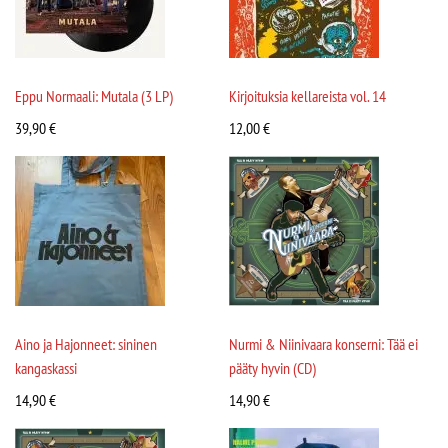
Eppu Normaali: Mutala (3 LP)
Kirjoituksia kellareista vol. 14
39,90
€
12,00
€
Aino ja Hajonneet: sininen
Nurmi & Niinivaara konserni: Tää ei
kangaskassi
pääty hyvin (CD)
14,90
€
14,90
€