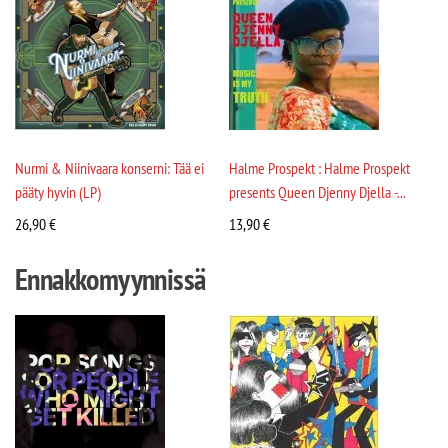
Nurmi & Niinivaara konserni: Tää ei
Halme Prospekt : Halme Prospekt
pääty hyvin (LP)
presents Queen Djenny Djella -...
26,90
€
13,90
€
Ennakkomyynnissä