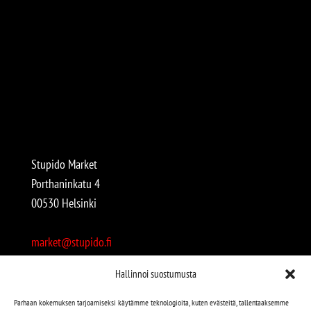
Stupido Market
Porthaninkatu 4
00530 Helsinki
market@stupido.fi
+358 50 4708664
Hallinnoi suostumusta
Avoinna:
Parhaan kokemuksen tarjoamiseksi käytämme teknologioita, kuten evästeitä, tallentaaksemme