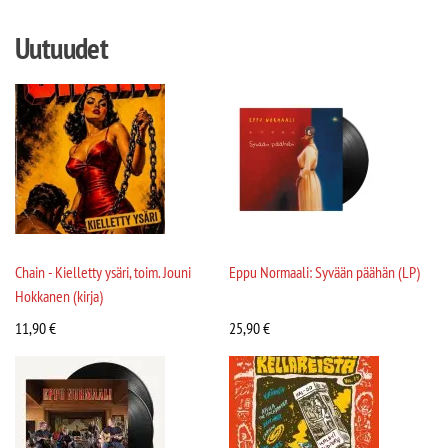
Uutuudet
Chain - Kielletty ysäri, toim. Jouni
Eppu Normaali: Syvään päähän (LP)
Hokkanen (kirja)
11,90
€
25,90
€