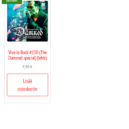
UUTUUS!
Vive le Rock #130 (The
Damned special) (lehti)
9,90
€
Lisää
ostoskoriin