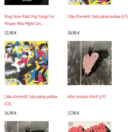
Drug Store Raid: Pop Songs For
Litku Klemetti: Sata pahaa poikaa (LP)
People Who Might Get...
32,90
€
28,90
€
Litku Klemetti: Sata pahaa poikaa
Alter Annala: Alert! (LP)
(CD)
16,90
€
27,90
€