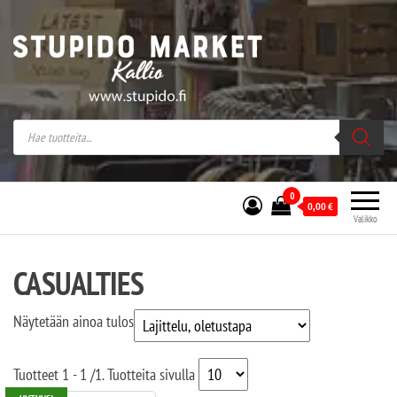
Stupido Market – verkossa ja kivijalassa
Stupido Market on vaihtoehtomusaan
erikoistunut verkko- sekä
kivijalkakauppa Helsingissä Kallion
sydämessä.
0
0,00
€
Valikko
CASUALTIES
Näytetään ainoa tulos
Tuotteet
1 - 1
/
1
. Tuotteita sivulla