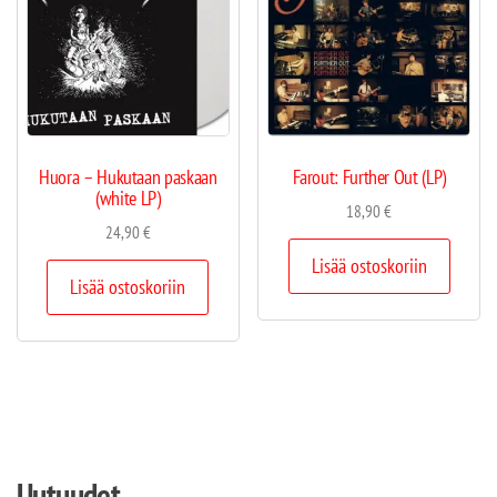
Huora – Hukutaan paskaan
Farout: Further Out (LP)
(white LP)
18,90
€
24,90
€
Lisää ostoskoriin
Lisää ostoskoriin
Uutuudet