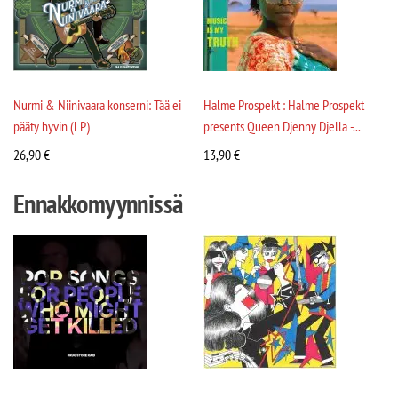
Nurmi & Niinivaara konserni: Tää ei
Halme Prospekt : Halme Prospekt
pääty hyvin (LP)
presents Queen Djenny Djella -...
26,90
€
13,90
€
Ennakkomyynnissä