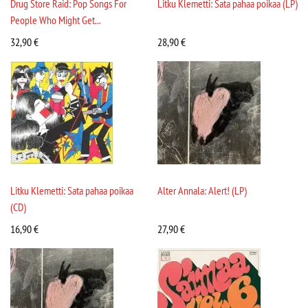
Drug Store Raid: Pop Songs For
Litku Klemetti: Sata pahaa poikaa (LP)
People Who Might Get...
32,90
€
28,90
€
Litku Klemetti: Sata pahaa poikaa
Alter Annala: Alert! (LP)
(CD)
16,90
€
27,90
€