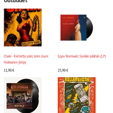
Chain - Kielletty ysäri, toim. Jouni
Eppu Normaali: Syvään päähän (LP)
Hokkanen (kirja)
11,90
€
25,90
€