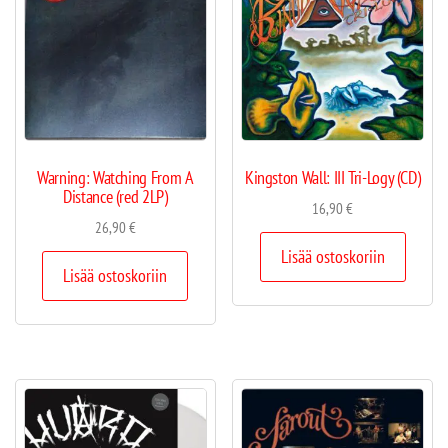
Warning: Watching From A
Kingston Wall: III Tri-Logy (CD)
Distance (red 2LP)
16,90
€
26,90
€
Lisää ostoskoriin
Lisää ostoskoriin