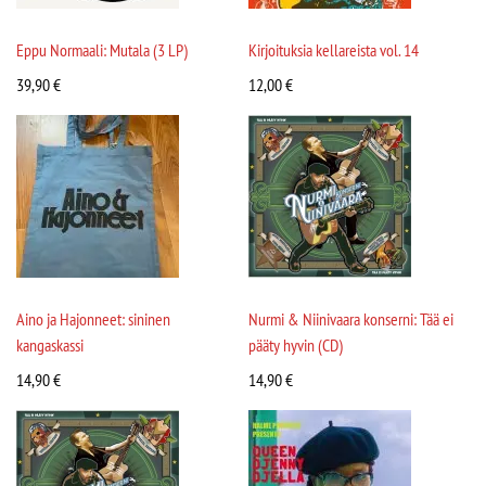
Eppu Normaali: Mutala (3 LP)
Kirjoituksia kellareista vol. 14
39,90
€
12,00
€
Aino ja Hajonneet: sininen
Nurmi & Niinivaara konserni: Tää ei
kangaskassi
pääty hyvin (CD)
14,90
€
14,90
€