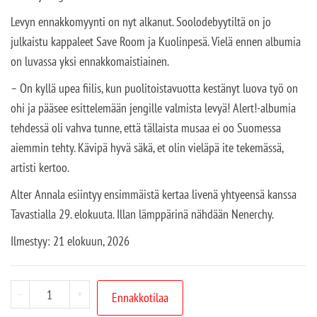
Levyn ennakkomyynti on nyt alkanut. Soolodebyytiltä on jo
julkaistu kappaleet Save Room ja Kuolinpesä. Vielä ennen albumia
on luvassa yksi ennakkomaistiainen.
– On kyllä upea fiilis, kun puolitoistavuotta kestänyt luova työ on
ohi ja pääsee esittelemään jengille valmista levyä! Alert!-albumia
tehdessä oli vahva tunne, että tällaista musaa ei oo Suomessa
aiemmin tehty. Kävipä hyvä säkä, et olin vieläpä ite tekemässä,
artisti kertoo.
Alter Annala esiintyy ensimmäistä kertaa livenä yhtyeensä kanssa
Tavastialla 29. elokuuta. Illan lämppärinä nähdään Nenerchy.
Ilmestyy:
21 elokuun, 2026
-
+
Ennakkotilaa