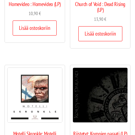
Homevideo : Homevideo (LP)
Church of Void : Dead Rising
(LP)
10,90
€
13,90
€
Lisää ostoskoriin
Lisää ostoskoriin
Motelli Skronkle: Motelli
Riistetyt: Korppien paraati (LP)