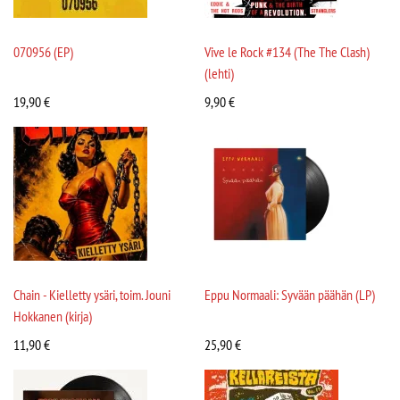
070956 (EP)
Vive le Rock #134 (The The Clash)
(lehti)
19,90
€
9,90
€
Chain - Kielletty ysäri, toim. Jouni
Eppu Normaali: Syvään päähän (LP)
Hokkanen (kirja)
11,90
€
25,90
€