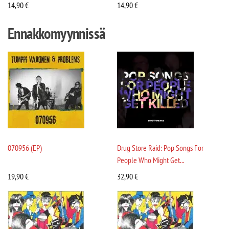
14,90
€
14,90
€
Ennakkomyynnissä
070956 (EP)
Drug Store Raid: Pop Songs For
People Who Might Get...
19,90
€
32,90
€