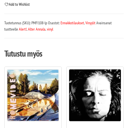
Add to Wishlist
Tuotetunnus (SKU):
PMFI108-lp
Osastot:
Ennakkotilaukset
,
Vinyylit
Avainsanat
tuotteelle
Alert!
,
Alter Annala
,
vinyl
Tutustu myös