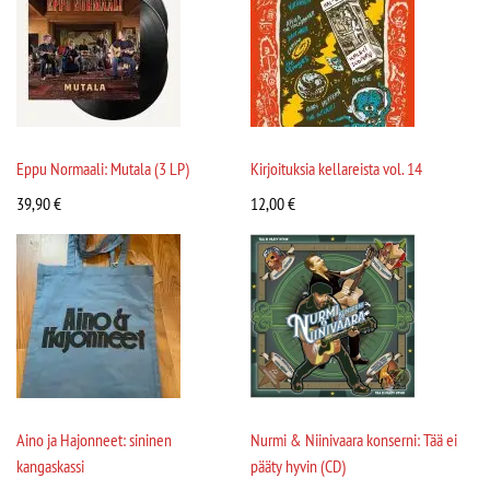
Eppu Normaali: Mutala (3 LP)
Kirjoituksia kellareista vol. 14
39,90
€
12,00
€
Aino ja Hajonneet: sininen
Nurmi & Niinivaara konserni: Tää ei
kangaskassi
pääty hyvin (CD)