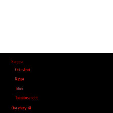
Kauppa
Ostoskori
Kassa
Tilini
Toimitusehdot
Ota yhteyttä