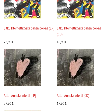
Litku Klemetti: Sata pahaa poikaa (LP)
Litku Klemetti: Sata pahaa poikaa
(CD)
28,90
€
16,90
€
Alter Annala: Alert! (LP)
Alter Annala: Alert! (CD)
27,90
€
17,90
€