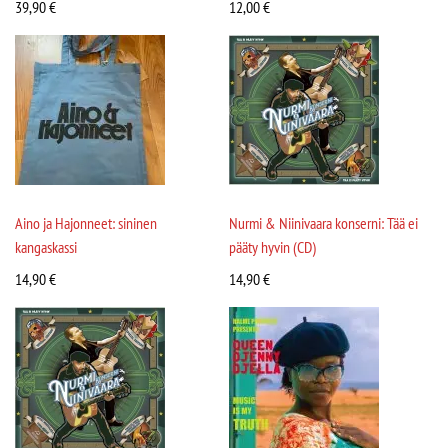
39,90
€
12,00
€
Aino ja Hajonneet: sininen
Nurmi & Niinivaara konserni: Tää ei
kangaskassi
pääty hyvin (CD)
14,90
€
14,90
€