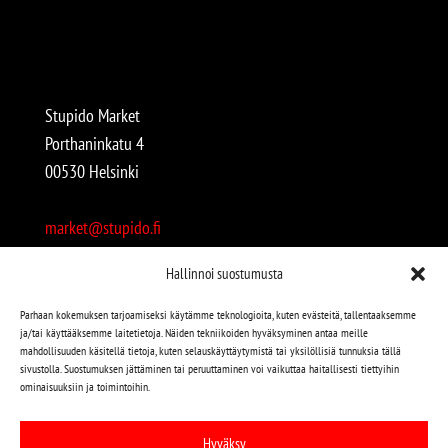
Stupido Market
Porthaninkatu 4
00530 Helsinki
market@stupido.fi
+358 50 4708664
Hallinnoi suostumusta
Avoinna:
Parhaan kokemuksen tarjoamiseksi käytämme teknologioita, kuten evästeitä, tallentaaksemme
ja/tai käyttääksemme laitetietoja. Näiden tekniikoiden hyväksyminen antaa meille
arkisin 12-18
mahdollisuuden käsitellä tietoja, kuten selauskäyttäytymistä tai yksilöllisiä tunnuksia tällä
lauantaisin 12-17
sivustolla. Suostumuksen jättäminen tai peruuttaminen voi vaikuttaa haitallisesti tiettyihin
ominaisuuksiin ja toimintoihin.
Stupido löytyy myös kivijalasta!
Hyväksy