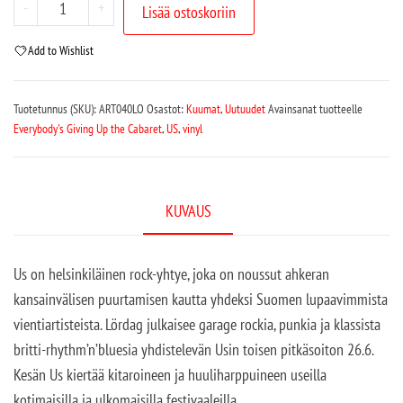
-
+
Lisää ostoskoriin
Add to Wishlist
Tuotetunnus (SKU):
ART040LO
Osastot:
Kuumat
,
Uutuudet
Avainsanat tuotteelle
Everybody's Giving Up the Cabaret
,
US
,
vinyl
KUVAUS
Us on helsinkiläinen rock-yhtye, joka on noussut ahkeran
kansainvälisen puurtamisen kautta yhdeksi Suomen lupaavimmista
vientiartisteista. Lördag julkaisee garage rockia, punkia ja klassista
britti-rhythm’n’bluesia yhdistelevän Usin toisen pitkäsoiton 26.6.
Kesän Us kiertää kitaroineen ja huuliharppuineen useilla
kotimaisilla ja ulkomaisilla festivaaleilla.