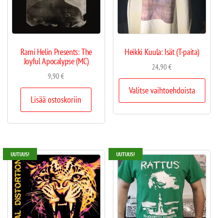
Rami Helin Presents: The
Heikki Kuula: Isät (T-paita)
Joyful Apocalypse (MC)
24,90
€
9,90
€
Valitse vaihtoehdoista
Lisää ostoskoriin
UUTUUS!
UUTUUS!