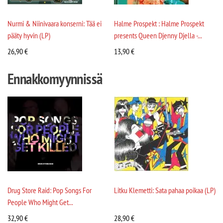
Nurmi & Niinivaara konserni: Tää ei
Halme Prospekt : Halme Prospekt
pääty hyvin (LP)
presents Queen Djenny Djella -...
26,90
€
13,90
€
Ennakkomyynnissä
Drug Store Raid: Pop Songs For
Litku Klemetti: Sata pahaa poikaa (LP)
People Who Might Get...
32,90
€
28,90
€