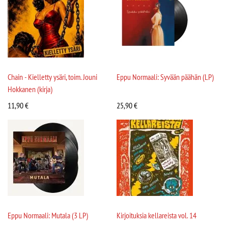
Chain - Kielletty ysäri, toim. Jouni
Eppu Normaali: Syvään päähän (LP)
Hokkanen (kirja)
11,90
€
25,90
€
Eppu Normaali: Mutala (3 LP)
Kirjoituksia kellareista vol. 14