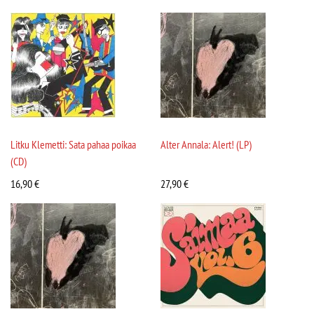
Litku Klemetti: Sata pahaa poikaa
Alter Annala: Alert! (LP)
(CD)
16,90
€
27,90
€