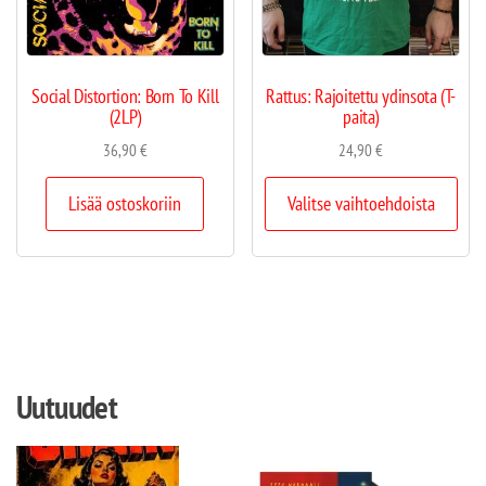
Social Distortion: Born To Kill
Rattus: Rajoitettu ydinsota (T-
(2LP)
paita)
36,90
€
24,90
€
Lisää ostoskoriin
Valitse vaihtoehdoista
Uutuudet