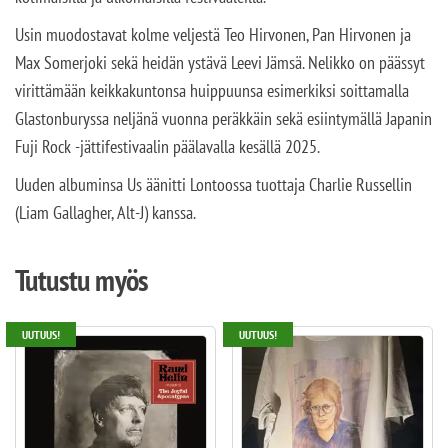
Usin muodostavat kolme veljestä Teo Hirvonen, Pan Hirvonen ja
Max Somerjoki sekä heidän ystävä Leevi Jämsä. Nelikko on päässyt
virittämään keikkakuntonsa huippuunsa esimerkiksi soittamalla
Glastonburyssa neljänä vuonna peräkkäin sekä esiintymällä Japanin
Fuji Rock -jättifestivaalin päälavalla kesällä 2025.
Uuden albuminsa Us äänitti Lontoossa tuottaja Charlie Russellin
(Liam Gallagher, Alt-J) kanssa.
Tutustu myös
UUTUUS!
UUTUUS!