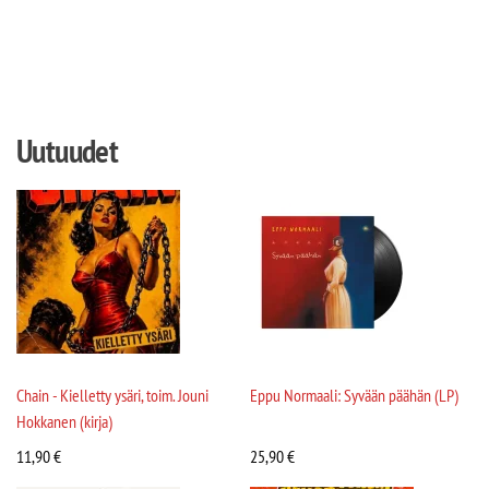
Uutuudet
Chain - Kielletty ysäri, toim. Jouni
Eppu Normaali: Syvään päähän (LP)
Hokkanen (kirja)
11,90
€
25,90
€