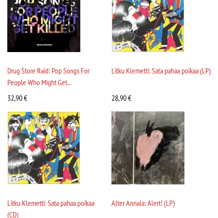
Drug Store Raid: Pop Songs For
Litku Klemetti: Sata pahaa poikaa (LP)
People Who Might Get...
32,90
€
28,90
€
Litku Klemetti: Sata pahaa poikaa
Alter Annala: Alert! (LP)
(CD)