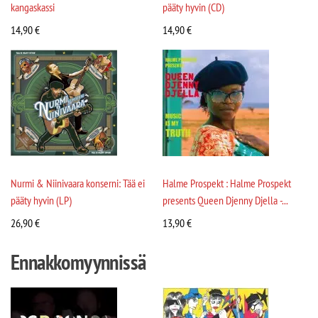
kangaskassi
pääty hyvin (CD)
14,90
€
14,90
€
Nurmi & Niinivaara konserni: Tää ei
Halme Prospekt : Halme Prospekt
pääty hyvin (LP)
presents Queen Djenny Djella -...
26,90
€
13,90
€
Ennakkomyynnissä