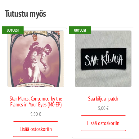
Tutustu myös
UUTUUS!
UUTUUS!
Star Marcs: Consumed by the
Saa kiljua -patch
Flames in Your Eyes (MC-EP)
5,00
€
9,90
€
Lisää ostoskoriin
Lisää ostoskoriin