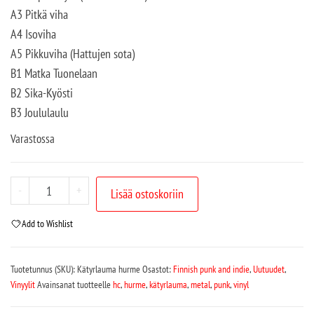
A3 Pitkä viha
A4 Isoviha
A5 Pikkuviha (Hattujen sota)
B1 Matka Tuonelaan
B2 Sika-Kyösti
B3 Joululaulu
Varastossa
-
+
Lisää ostoskoriin
Add to Wishlist
Tuotetunnus (SKU):
Kätyrlauma hurme
Osastot:
Finnish punk and indie
,
Uutuudet
,
Vinyylit
Avainsanat tuotteelle
hc
,
hurme
,
kätyrlauma
,
metal
,
punk
,
vinyl