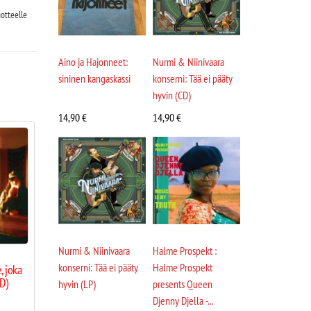
otteelle
Aino ja Hajonneet:
Nurmi & Niinivaara
sininen kangaskassi
konserni: Tää ei pääty
hyvin (CD)
14,90
€
14,90
€
Nurmi & Niinivaara
Halme Prospekt :
konserni: Tää ei pääty
Halme Prospekt
, joka
D)
hyvin (LP)
presents Queen
Djenny Djella -...