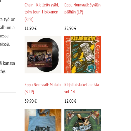
Chain - Kielletty ysäri,
Eppu Normaali: Syvään
toim. Jouni Hokkanen
päähän (LP)
va työ on
(kirja)
!-albumia
11,90
€
25,90
€
messa
mässä,
sä kanssa
chy.
Eppu Normaali: Mutala
Kirjoituksia kellareista
(3 LP)
vol. 14
39,90
€
12,00
€