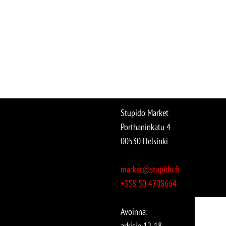
Stupido Market
Porthaninkatu 4
00530 Helsinki
market@stupido.fi
+358 50 4708664
Avoinna:
arkisin 12-18