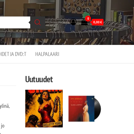
0
0,00
€
EHDET JA DVD:T
HALPALAARI
Uutuudet
ylinä,
 jo
n