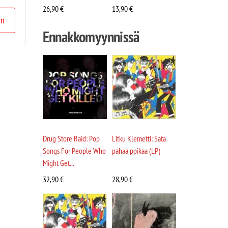
26,90
€
13,90
€
in
Ennakkomyynnissä
Drug Store Raid: Pop
Litku Klemetti: Sata
Songs For People Who
pahaa poikaa (LP)
Might Get...
32,90
€
28,90
€