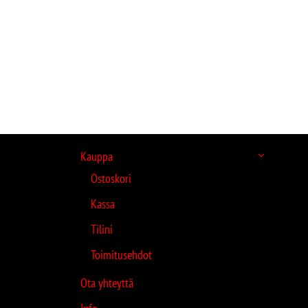
Kauppa
Ostoskori
Kassa
Tilini
Toimitusehdot
Ota yhteyttä