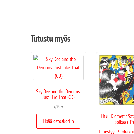
Tutustu myös
Sky Dee and the Demons:
Just Like That (CD)
5,90
€
Litku Klemetti: Sa
Lisää ostoskoriin
poikaa (LP)
Ilmestyy:
2 lokaku