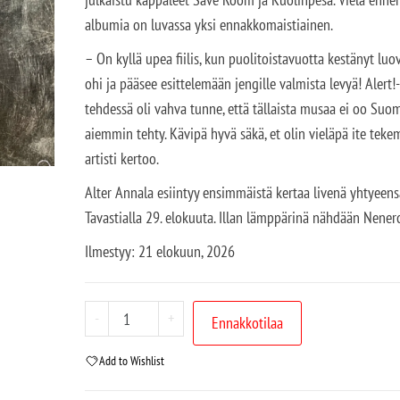
albumia on luvassa yksi ennakkomaistiainen.
– On kyllä upea fiilis, kun puolitoistavuotta kestänyt luo
ohi ja pääsee esittelemään jengille valmista levyä! Alert
tehdessä oli vahva tunne, että tällaista musaa ei oo Suo
aiemmin tehty. Kävipä hyvä säkä, et olin vieläpä ite teke
artisti kertoo.
Alter Annala esiintyy ensimmäistä kertaa livenä yhtyeen
Tavastialla 29. elokuuta. Illan lämppärinä nähdään Nener
Ilmestyy:
21 elokuun, 2026
-
+
Ennakkotilaa
Add to Wishlist