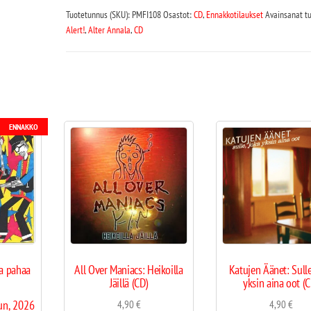
Tuotetunnus (SKU):
PMFI108
Osastot:
CD
,
Ennakkotilaukset
Avainsanat tu
Alert!
,
Alter Annala
,
CD
ENNAKKO
ta pahaa
All Over Maniacs: Heikoilla
Katujen Äänet: Sulle
Jäillä (CD)
yksin aina oot (C
un, 2026
4,90
€
4,90
€