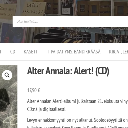
do
arket on
omusaan
t –
ut
ssa
kä
kauppa
ä
lassa
T
CD
KASETIT
T-PAIDAT YMS. BÄNDIKRÄÄSÄ
KIRJAT, L
.
Alter Annala: Alert! (CD)
17,90
€
Alter Annalan Alert!-albumi julkaistaan 21. elokuuta viny
CD:nä ja digitaalisesti.
Levyn ennakkomyynti on nyt alkanut. Soolodebyytiltä on
julkaistu kappaleet Save Room ja Kuolinpesä. Vielä enne