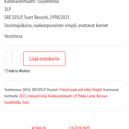
Karkkiautomaatti: Suudelmilla
2LP
SRE505LP,
Svart Records, 1998/2021
Uusintajulkaisu, vaaleanpunainen vinyyli, avattavat kannet
Varastossa
-
+
Lisää ostoskoriin
Add to Wishlist
Tuotetunnus (SKU):
SRE505LP
Osastot:
Finnish punk and indie
,
Vinyylit
Avainsanat
tuotteelle
2021
,
coloured vinyl
,
Karkkiautomaatti
,
LP
,
Pekka Laine
,
Reissue
,
Suudelmilla
,
Svart
KUVAUS
LISÄTIEDOT