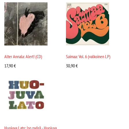
Alter Annala: Alert! (CD)
Saimaa: Vol. 6 (valkoinen LP)
17,90
€
30,90
€
Huojuva Lato: Iso pyörä - Huojuva