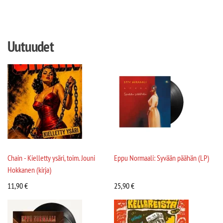
Uutuudet
Chain - Kielletty ysäri, toim. Jouni
Eppu Normaali: Syvään päähän (LP)
Hokkanen (kirja)
11,90
€
25,90
€