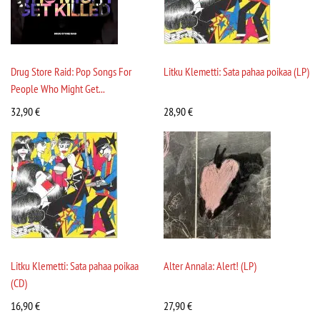
Drug Store Raid: Pop Songs For
Litku Klemetti: Sata pahaa poikaa (LP)
People Who Might Get...
32,90
€
28,90
€
Litku Klemetti: Sata pahaa poikaa
Alter Annala: Alert! (LP)
(CD)
16,90
€
27,90
€