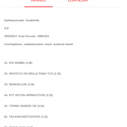
Karkkiautomaatti: Suudelmilla
2LP
SRE505LP, Svart Records, 1998/2021
Uusintajulkaisu, vaaleanpunainen vinyyli, avattavat kannet
A1. RIO WAMBA (3:46)
A2. ARVOITUS ON MEILLE POIKA TUO (2:18)
A3. SEIKKAILUUN (3:34)
A4. NYT HEITÄN ARPAKUUTION (3:16)
A5. TOINEN ONNEEN VIE (4:04)
B1. YKS-KAKS-MOTOCROSS (3:10)