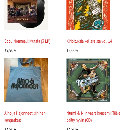
Eppu Normaali: Mutala (3 LP)
Kirjoituksia kellareista vol. 14
39,90
€
12,00
€
Aino ja Hajonneet: sininen
Nurmi & Niinivaara konserni: Tää ei
kangaskassi
pääty hyvin (CD)
14,90
€
14,90
€