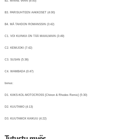
B2. MINNE VAAN (6:00)
B3. PARISUHTEEN AAKKOSET (4:00)
B4. MÄ TAHDON ROMANSSIN (3:42)
C1. VOI KUINKA ON TÄÄ MAAILMAIN (3:49)
C2. KEMIJOKI (7:42)
C3. SUSAN (5:36)
C4. WAMBADA (0:47)
bonus:
D1. KAKS-KOL-MOTOCROSS [Chinon & Rhodes Remix] (5:30)
D2. KUUTAMO (4:13)
D3. KUUTAMOX KAIKUU (4:22)
Tutustu myös