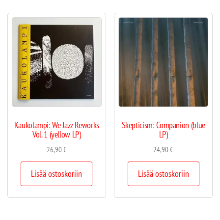
Kaukolampi: We Jazz Reworks
Skepticism: Companion (blue
Vol. 1 (yellow LP)
LP)
26,90
€
24,90
€
Lisää ostoskoriin
Lisää ostoskoriin