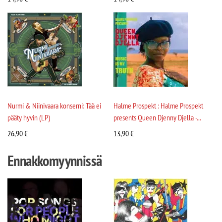
Nurmi & Niinivaara konserni: Tää ei
Halme Prospekt : Halme Prospekt
pääty hyvin (LP)
presents Queen Djenny Djella -...
26,90
€
13,90
€
Ennakkomyynnissä