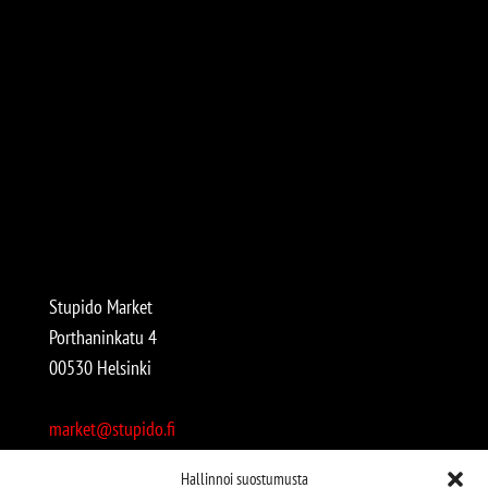
Stupido Market
Porthaninkatu 4
00530 Helsinki
market@stupido.fi
+358 50 4708664
Hallinnoi suostumusta