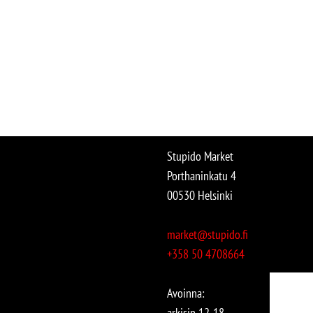
Stupido Market
Porthaninkatu 4
00530 Helsinki
market@stupido.fi
+358 50 4708664
Avoinna:
arkisin 12-18