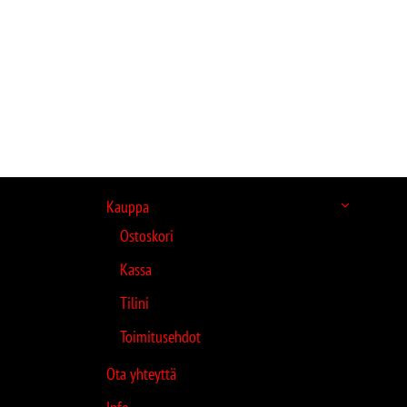
Kauppa
Ostoskori
Kassa
Tilini
Toimitusehdot
Ota yhteyttä