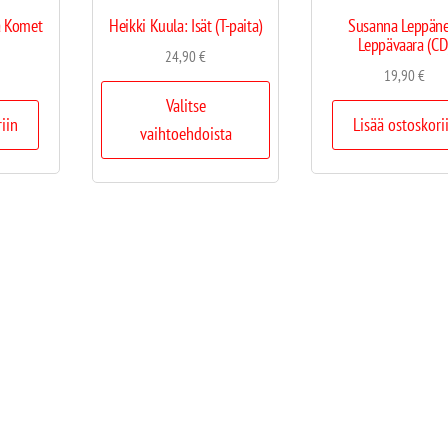
a Komet
Heikki Kuula: Isät (T-paita)
Susanna Leppäne
Leppävaara (CD
24,90
€
19,90
€
Valitse
riin
Lisää ostoskori
vaihtoehdoista