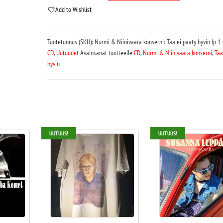
Add to Wishlist
Tuotetunnus (SKU):
Nurmi & Niinivaara konserni: Tää ei pääty hyvin lp-1
CD
,
Uutuudet
Avainsanat tuotteelle
CD
,
Nurmi & Niinivaara konserni
,
Tää
hyvin
UUTUUS!
UUTUUS!