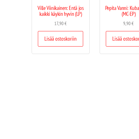
Ville Viinikainen: Entä jos
Pepita Vanni: Kub
kaikki käykin hyvin (LP)
(MC-EP)
17,90
€
9,90
€
Lisää ostoskoriin
Lisää ostosko