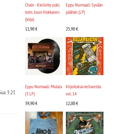
Chain - Kielletty ysäri,
Eppu Normaali: Syvään
toim. Jouni Hokkanen
päähän (LP)
(kirja)
11,90
€
25,90
€
Eppu Normaali: Mutala
Kirjoituksia kellareista
Sua 3:21
(3 LP)
vol. 14
39,90
€
12,00
€