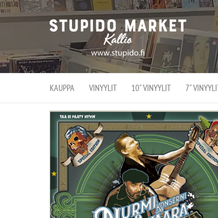
Stupi
Stupido M
vaihtoeht
Marke
erikoistun
verko
verkko- se
kivijalka
ja
Helsingiss
kivija
Kallion
KAUPPA
VINYYLIT
10" VINYYLIT
7" VINYYLI
sydämessä