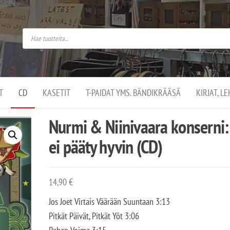
do
arket on
omusaan
t –
ut
ssa
kä
kauppa
ä
lassa
T
CD
KASETIT
T-PAIDAT YMS. BÄNDIKRÄÄSÄ
KIRJAT, L
.
Nurmi & Niinivaara konserni:
ei pääty hyvin (CD)
14,90
€
Jos Joet Virtais Väärään Suuntaan 3:13
Pitkät Päivät, Pitkät Yöt 3:06