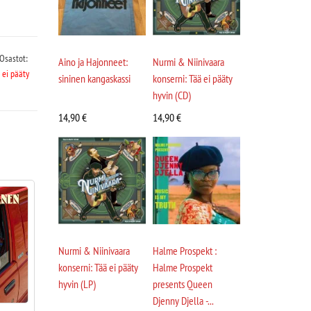
Osastot:
Aino ja Hajonneet:
Nurmi & Niinivaara
 ei pääty
sininen kangaskassi
konserni: Tää ei pääty
hyvin (CD)
14,90
€
14,90
€
Nurmi & Niinivaara
Halme Prospekt :
konserni: Tää ei pääty
Halme Prospekt
hyvin (LP)
presents Queen
Djenny Djella -...