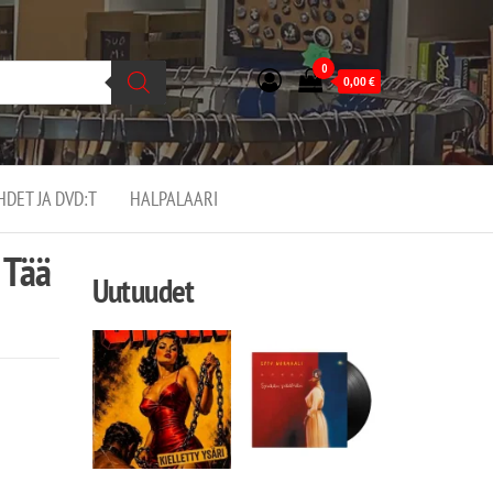
0
0,00
€
EHDET JA DVD:T
HALPALAARI
 Tää
Uutuudet