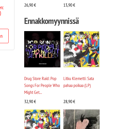
26,90
€
13,90
€
n:
)
Ennakkomyynnissä
in
Drug Store Raid: Pop
Litku Klemetti: Sata
Songs For People Who
pahaa poikaa (LP)
Might Get...
32,90
€
28,90
€