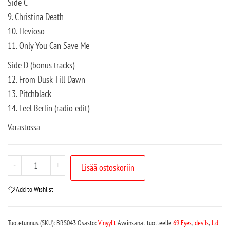
Side C
9. Christina Death
10. Hevioso
11. Only You Can Save Me
Side D (bonus tracks)
12. From Dusk Till Dawn
13. Pitchblack
14. Feel Berlin (radio edit)
Varastossa
-
+
Lisää ostoskoriin
Add to Wishlist
Tuotetunnus (SKU):
BRS043
Osasto:
Vinyylit
Avainsanat tuotteelle
69 Eyes
,
devils
,
ltd