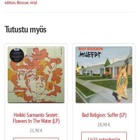
edition
,
Reissue
,
vinyl
Tutustu myös
Heikki Sarmanto Sextet:
Bad Religion: Suffer (LP)
Flowers In The Water (LP)
28,90
€
21,90
€
Lisää ostoskoriin