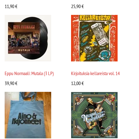
11,90
€
25,90
€
Eppu Normaali: Mutala (3 LP)
Kirjoituksia kellareista vol. 14
39,90
€
12,00
€