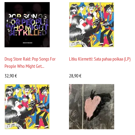
Drug Store Raid: Pop Songs For
Litku Klemetti: Sata pahaa poikaa (LP)
People Who Might Get...
32,90
€
28,90
€