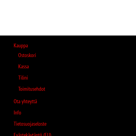
Kauppa
Ostoskori
Kassa
Tilini
Toimitusehdot
Ota yhteyttä
Info
Tietosuojaseloste
Evästekäytäntö (EU)