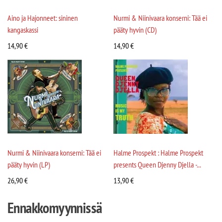
Aino ja Hajonneet: sininen
Nurmi & Niinivaara konserni: Tää ei
kangaskassi
pääty hyvin (CD)
14,90
€
14,90
€
Nurmi & Niinivaara konserni: Tää ei
Halme Prospekt : Halme Prospekt
pääty hyvin (LP)
presents Queen Djenny Djella -...
26,90
€
13,90
€
Ennakkomyynnissä