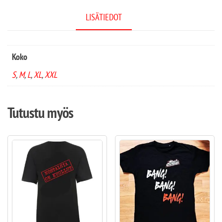
LISÄTIEDOT
Koko
S
,
M
,
L
,
XL
,
XXL
Tutustu myös