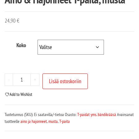
24,90
€
Koko
-
+
Lisää ostoskoriin
Add to Wishlist
Tuotetunnus (SKU):
Ei saatavilla/-tietoa
Osasto:
T-paidat yms. bändikrääsä
Avainsanat
tuotteelle
aino ja hajonneet
,
musta
,
T-paita