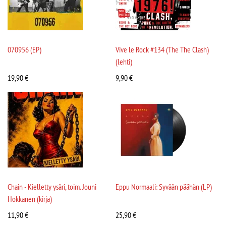
070956 (EP)
Vive le Rock #134 (The The Clash)
(lehti)
19,90
€
9,90
€
Chain - Kielletty ysäri, toim. Jouni
Eppu Normaali: Syvään päähän (LP)
Hokkanen (kirja)
11,90
€
25,90
€