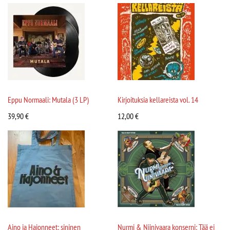
Eppu Normaali: Mutala (3 LP)
Kirjoituksia kellareista vol. 14
39,90
€
12,00
€
Aino ja Hajonneet: sininen
Nurmi & Niinivaara konserni: Tää ei