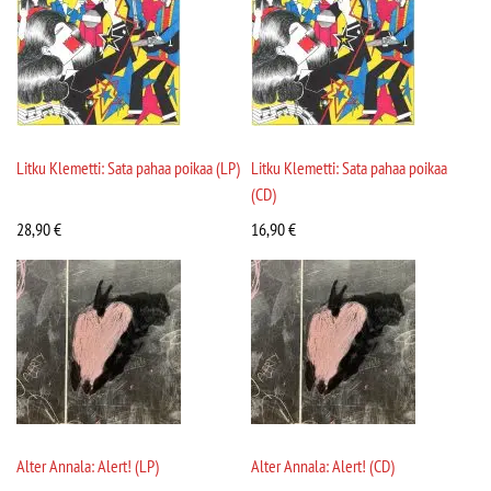
Litku Klemetti: Sata pahaa poikaa (LP)
Litku Klemetti: Sata pahaa poikaa
(CD)
28,90
€
16,90
€
Alter Annala: Alert! (LP)
Alter Annala: Alert! (CD)