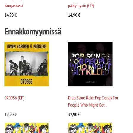
kangaskassi
pääty hyvin (CD)
14,90
€
14,90
€
Ennakkomyynnissä
070956 (EP)
Drug Store Raid: Pop Songs For
People Who Might Get...
19,90
€
32,90
€