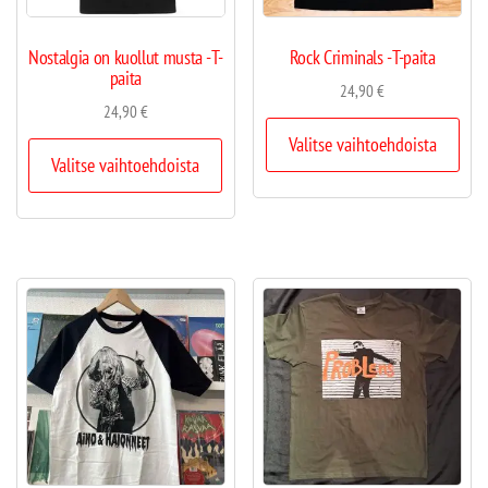
Nostalgia on kuollut musta -T-
Rock Criminals -T-paita
paita
24,90
€
24,90
€
Valitse vaihtoehdoista
Valitse vaihtoehdoista