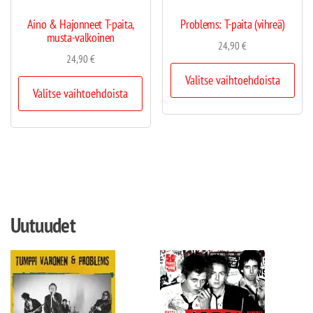
Aino & Hajonneet T-paita,
Problems: T-paita (vihreä)
musta-valkoinen
24,90
€
24,90
€
Valitse vaihtoehdoista
Valitse vaihtoehdoista
Uutuudet