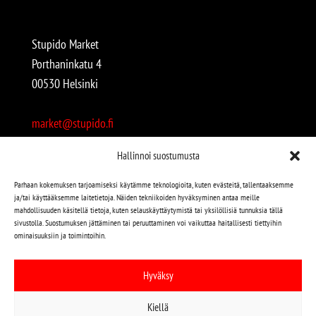
Stupido Market
Porthaninkatu 4
00530 Helsinki
market@stupido.fi
+358 50 4708664
Hallinnoi suostumusta
Avoinna:
Parhaan kokemuksen tarjoamiseksi käytämme teknologioita, kuten evästeitä, tallentaaksemme
ja/tai käyttääksemme laitetietoja. Näiden tekniikoiden hyväksyminen antaa meille
arkisin 12-18
mahdollisuuden käsitellä tietoja, kuten selauskäyttäytymistä tai yksilöllisiä tunnuksia tällä
lauantaisin 12-17
sivustolla. Suostumuksen jättäminen tai peruuttaminen voi vaikuttaa haitallisesti tiettyihin
ominaisuuksiin ja toimintoihin.
Stupido löytyy myös kivijalasta!
Hyväksy
Stupido Marketista löydät niin uudet kuin käytetytkin
Kiellä
levyt, vaatteet, kirjat, korut jne jne…