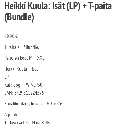
Heikki Kuula: Isät (LP) + T-paita
(Bundle)
49,90
€
T-Paita + LP Bundle.
Paitojen koot M – XXL
Heikki Kuula – Isät
LP
Kataloogi: TWINLP309
EAN: 6429811224575
Ennakkotilaus, Julkaisu: 6.3.2026
A-puoli
1. Uusi isä feat. Mara Balls