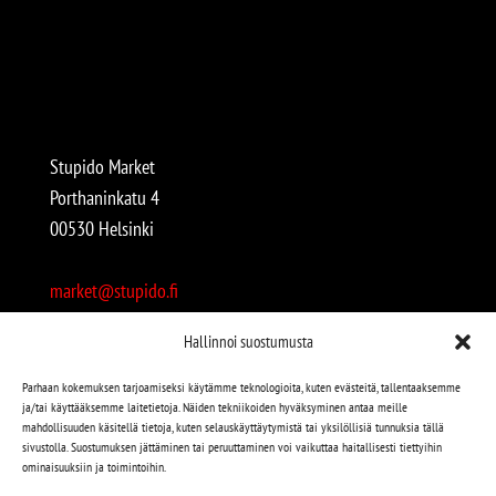
Stupido Market
Porthaninkatu 4
00530 Helsinki
market@stupido.fi
+358 50 4708664
Hallinnoi suostumusta
Avoinna:
Parhaan kokemuksen tarjoamiseksi käytämme teknologioita, kuten evästeitä, tallentaaksemme
ja/tai käyttääksemme laitetietoja. Näiden tekniikoiden hyväksyminen antaa meille
arkisin 12-18
mahdollisuuden käsitellä tietoja, kuten selauskäyttäytymistä tai yksilöllisiä tunnuksia tällä
lauantaisin 12-17
sivustolla. Suostumuksen jättäminen tai peruuttaminen voi vaikuttaa haitallisesti tiettyihin
ominaisuuksiin ja toimintoihin.