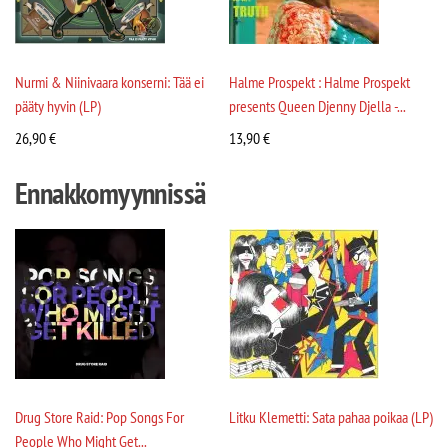
Nurmi & Niinivaara konserni: Tää ei
Halme Prospekt : Halme Prospekt
pääty hyvin (LP)
presents Queen Djenny Djella -...
26,90
€
13,90
€
Ennakkomyynnissä
Drug Store Raid: Pop Songs For
Litku Klemetti: Sata pahaa poikaa (LP)
People Who Might Get...