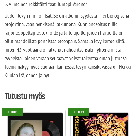
5. Viimeinen rokkitähti feat. Tumppi Varonen
Uuden levyn nimi on Isät. Se on albumi isyydestä — ei biologisena
projektina, vaan henkisenä jatkumona. Kunnianosoitus niille
faijoille, opettajille, tekijöille ja taiteilijoille, joiden hartioilta on
ollut mahdollista ponnistaa eteenpäin. Samalla levy kertoo siitä,
miten 43-vuotiaana on alkanut nähdä itsensäkin yhtenä niistä
tyypeistä, joiden varaan seuraavat voivat rakentaa oman juttunsa.
Teema näkyy myös suoraan kannessa: levyn kansikuvassa on Heikki
Kuulan isä, ennen ja nyt.
Tutustu myös
UUTUUS!
UUTUUS!