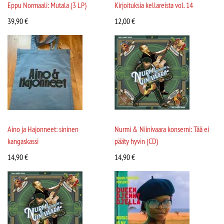
Eppu Normaali: Mutala (3 LP)
Kirjoituksia kellareista vol. 14
39,90
€
12,00
€
Aino ja Hajonneet: sininen
Nurmi & Niinivaara konserni: Tää ei
kangaskassi
pääty hyvin (CD)
14,90
€
14,90
€