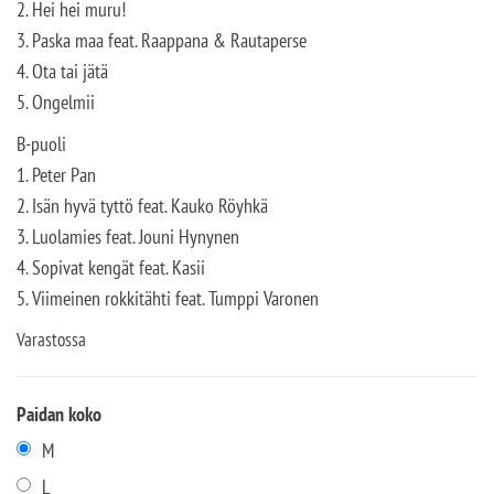
2. Hei hei muru!
3. Paska maa feat. Raappana & Rautaperse
4. Ota tai jätä
5. Ongelmii
B-puoli
1. Peter Pan
2. Isän hyvä tyttö feat. Kauko Röyhkä
3. Luolamies feat. Jouni Hynynen
4. Sopivat kengät feat. Kasii
5. Viimeinen rokkitähti feat. Tumppi Varonen
Varastossa
Paidan koko
M
L