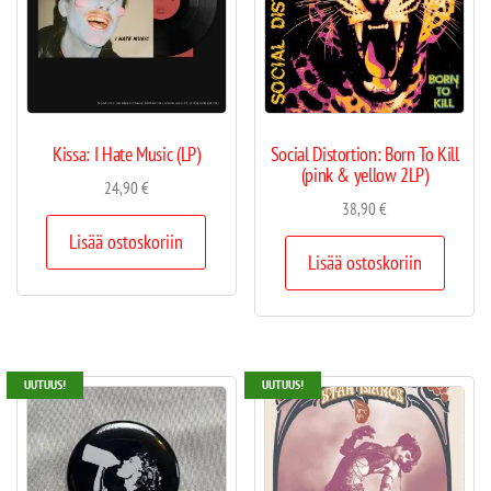
Kissa: I Hate Music (LP)
Social Distortion: Born To Kill
(pink & yellow 2LP)
24,90
€
38,90
€
Lisää ostoskoriin
Lisää ostoskoriin
UUTUUS!
UUTUUS!