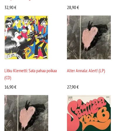
32,90
€
28,90
€
Litku Klemetti: Sata pahaa poikaa
Alter Annala: Alert! (LP)
(CD)
16,90
€
27,90
€