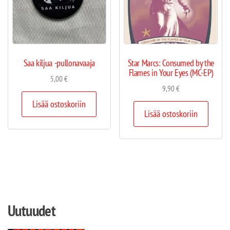
Saa kiljua -pullonavaaja
Star Marcs: Consumed by the
Flames in Your Eyes (MC-EP)
5,00
€
9,90
€
Lisää ostoskoriin
Lisää ostoskoriin
Uutuudet