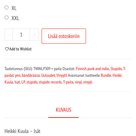
XL
XXL
-
+
Lisää ostoskoriin
Add to Wishlist
Tuotetunnus (SKU):
TWINLP309 + paita
Osastot:
Finnish punk and indie
,
Stupido
,
T-
paidat yms. bändikrääsä
,
Uutuudet
,
Vinyylit
Avainsanat tuotteelle
Bundle
,
Heikki
Kuula
,
Isät
,
LP
,
stupido
,
stupido records
,
T-paita
,
vinyl
,
vinyyli
KUVAUS
Heikki Kuula – Isät