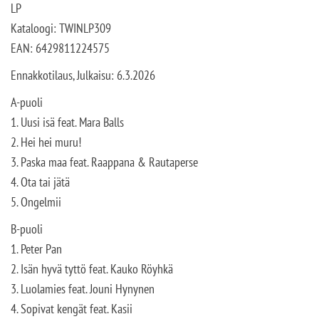
LP
Kataloogi: TWINLP309
EAN: 6429811224575
Ennakkotilaus, Julkaisu: 6.3.2026
A-puoli
1. Uusi isä feat. Mara Balls
2. Hei hei muru!
3. Paska maa feat. Raappana & Rautaperse
4. Ota tai jätä
5. Ongelmii
B-puoli
1. Peter Pan
2. Isän hyvä tyttö feat. Kauko Röyhkä
3. Luolamies feat. Jouni Hynynen
4. Sopivat kengät feat. Kasii