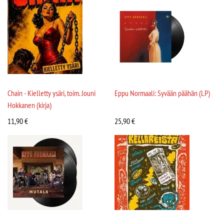
Chain - Kielletty ysäri, toim. Jouni
Eppu Normaali: Syvään päähän (LP)
Hokkanen (kirja)
11,90
€
25,90
€