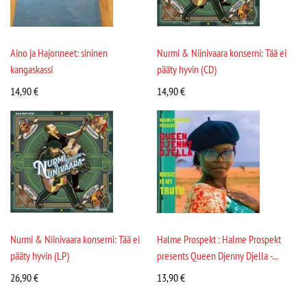
Aino ja Hajonneet: sininen
Nurmi & Niinivaara konserni: Tää ei
kangaskassi
pääty hyvin (CD)
14,90
€
14,90
€
Nurmi & Niinivaara konserni: Tää ei
Halme Prospekt : Halme Prospekt
pääty hyvin (LP)
presents Queen Djenny Djella -...
26,90
€
13,90
€