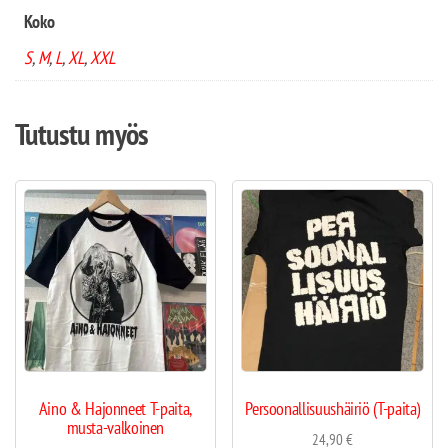
Koko
S
,
M
,
L
,
XL
,
XXL
Tutustu myös
Aino & Hajonneet T-paita,
Persoonallisuushäiriö (T-paita)
musta-valkoinen
24,90
€