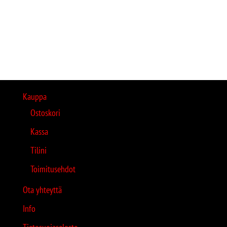
Kauppa
Ostoskori
Kassa
Tilini
Toimitusehdot
Ota yhteyttä
Info