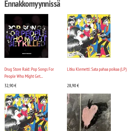
Ennakkomyynnissä
Drug Store Raid: Pop Songs For
Litku Klemetti: Sata pahaa poikaa (LP)
People Who Might Get...
32,90
€
28,90
€