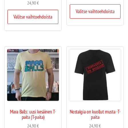
24,90
€
Valitse vaihtoehdoista
Valitse vaihtoehdoista
Mara Balls: uusi kesäinen T-
Nostalgia on kuollut musta -T-
paita (T-paita)
paita
24,90
€
24,90
€