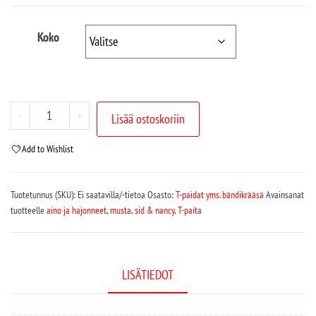
Koko
-
+
Lisää ostoskoriin
Add to Wishlist
Tuotetunnus (SKU):
Ei saatavilla/-tietoa
Osasto:
T-paidat yms. bändikrääsä
Avainsanat
tuotteelle
aino ja hajonneet
,
musta
,
sid & nancy
,
T-paita
LISÄTIEDOT