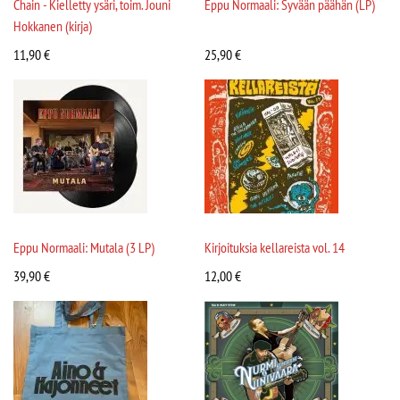
Chain - Kielletty ysäri, toim. Jouni
Eppu Normaali: Syvään päähän (LP)
Hokkanen (kirja)
11,90
€
25,90
€
Eppu Normaali: Mutala (3 LP)
Kirjoituksia kellareista vol. 14
39,90
€
12,00
€