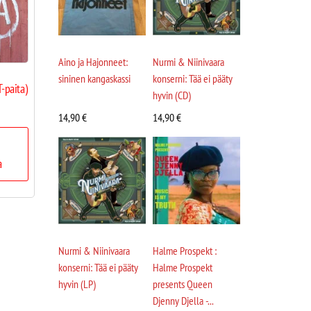
Aino ja Hajonneet:
Nurmi & Niinivaara
sininen kangaskassi
konserni: Tää ei pääty
-paita)
hyvin (CD)
14,90
€
14,90
€
a
Nurmi & Niinivaara
Halme Prospekt :
konserni: Tää ei pääty
Halme Prospekt
hyvin (LP)
presents Queen
Djenny Djella -...