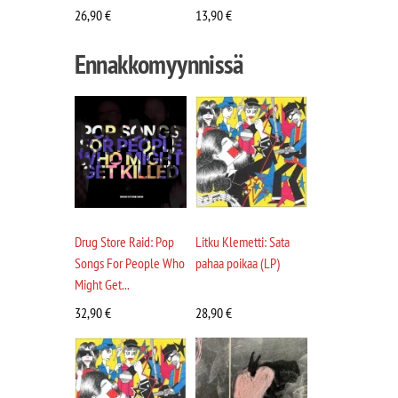
26,90
€
13,90
€
Ennakkomyynnissä
Drug Store Raid: Pop
Litku Klemetti: Sata
Songs For People Who
pahaa poikaa (LP)
Might Get...
32,90
€
28,90
€