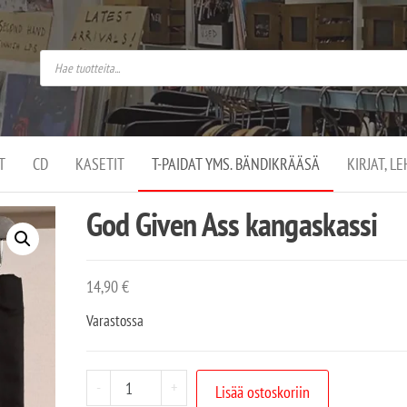
do
arket on
omusaan
t –
ut
ssa
kä
kauppa
ä
lassa
T
CD
KASETIT
T-PAIDAT YMS. BÄNDIKRÄÄSÄ
KIRJAT, L
.
God Given Ass kangaskassi
14,90
€
Varastossa
-
+
Lisää ostoskoriin