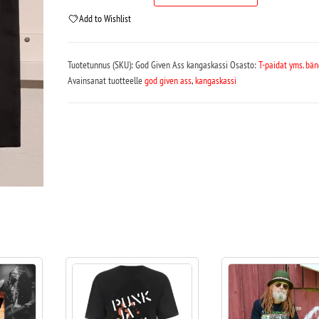
Add to Wishlist
Tuotetunnus (SKU):
God Given Ass kangaskassi
Osasto:
T-paidat yms. bän
Avainsanat tuotteelle
god given ass
,
kangaskassi