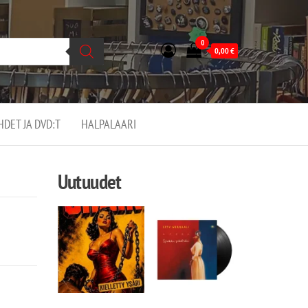
0
0,00
€
EHDET JA DVD:T
HALPALAARI
Uutuudet