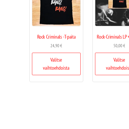
Rock Criminals -T-paita
Rock-Criminals LP +
24,90
€
50,00
€
Valitse
Valitse
vaihtoehdoista
vaihtoehdois