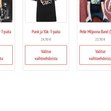
 T-paita
Punk ja Yäk -T-paita
Pelle Miljoona Band (T
24,90
€
25,90
€
Valitse
Valitse
ta
vaihtoehdoista
vaihtoehdoist