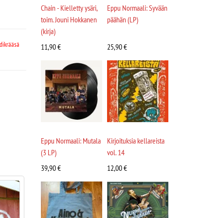
Chain - Kielletty ysäri,
Eppu Normaali: Syvään
toim. Jouni Hokkanen
päähän (LP)
(kirja)
dikrääsä
11,90
€
25,90
€
Eppu Normaali: Mutala
Kirjoituksia kellareista
(3 LP)
vol. 14
39,90
€
12,00
€