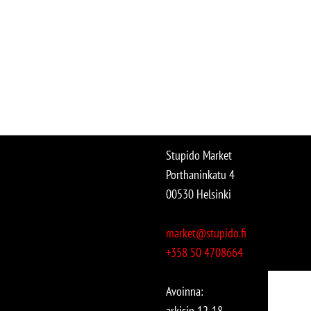
Stupido Market
Porthaninkatu 4
00530 Helsinki
market@stupido.fi
+358 50 4708664
Avoinna:
arkisin 12-18