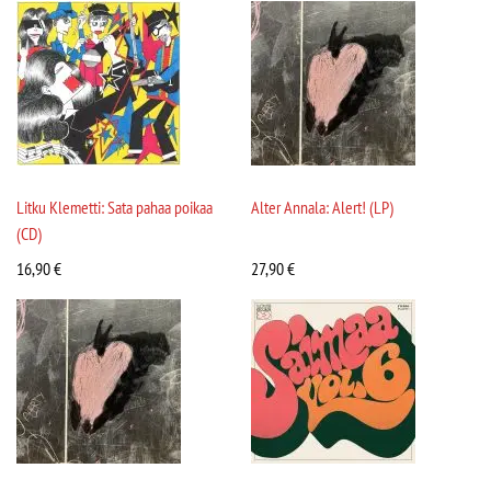
Litku Klemetti: Sata pahaa poikaa
Alter Annala: Alert! (LP)
(CD)
16,90
€
27,90
€