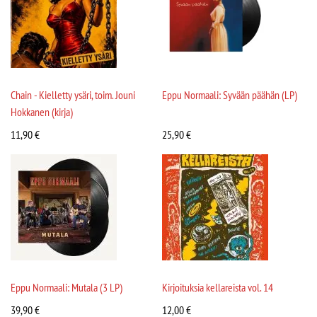
Chain - Kielletty ysäri, toim. Jouni
Eppu Normaali: Syvään päähän (LP)
Hokkanen (kirja)
11,90
€
25,90
€
Eppu Normaali: Mutala (3 LP)
Kirjoituksia kellareista vol. 14
39,90
€
12,00
€