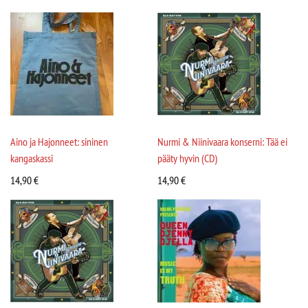
Aino ja Hajonneet: sininen
Nurmi & Niinivaara konserni: Tää ei
kangaskassi
pääty hyvin (CD)
14,90
€
14,90
€