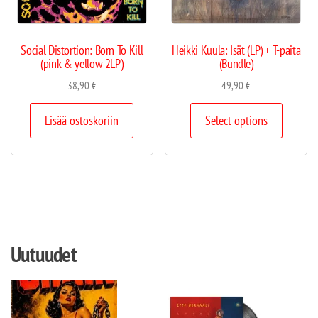
Social Distortion: Born To Kill
Heikki Kuula: Isät (LP) + T-paita
(pink & yellow 2LP)
(Bundle)
38,90
€
49,90
€
Lisää ostoskoriin
Select options
Uutuudet