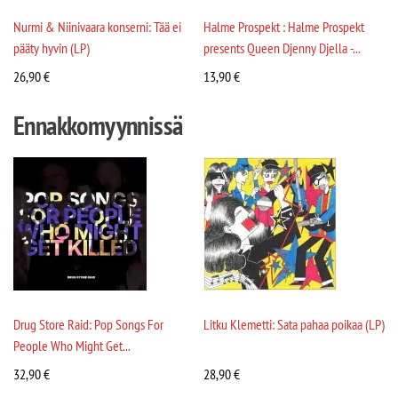
Nurmi & Niinivaara konserni: Tää ei
Halme Prospekt : Halme Prospekt
pääty hyvin (LP)
presents Queen Djenny Djella -...
26,90
€
13,90
€
Ennakkomyynnissä
Drug Store Raid: Pop Songs For
Litku Klemetti: Sata pahaa poikaa (LP)
People Who Might Get...
32,90
€
28,90
€