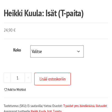
Heikki Kuula: Isät (T-paita)
24,90
€
Koko
-
+
Lisää ostoskoriin
Add to Wishlist
Tuotetunnus (SKU):
Ei saatavilla/-tietoa
Osastot:
T-paidat yms. bändikrääsä
,
Uutuudet
Avainsanat tuotteelle
Heikki Kuula
,
Isät
,
T-paita