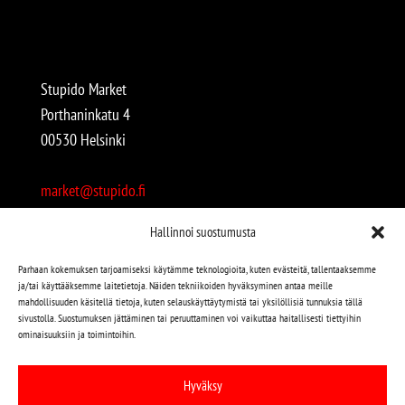
Stupido Market
Porthaninkatu 4
00530 Helsinki
market@stupido.fi
+358 50 4708664
Hallinnoi suostumusta
Avoinna:
Parhaan kokemuksen tarjoamiseksi käytämme teknologioita, kuten evästeitä, tallentaaksemme
ja/tai käyttääksemme laitetietoja. Näiden tekniikoiden hyväksyminen antaa meille
arkisin 12-18
mahdollisuuden käsitellä tietoja, kuten selauskäyttäytymistä tai yksilöllisiä tunnuksia tällä
lauantaisin 12-17
sivustolla. Suostumuksen jättäminen tai peruuttaminen voi vaikuttaa haitallisesti tiettyihin
ominaisuuksiin ja toimintoihin.
Stupido löytyy myös kivijalasta!
Hyväksy
Stupido Marketista löydät niin uudet kuin käytetytkin