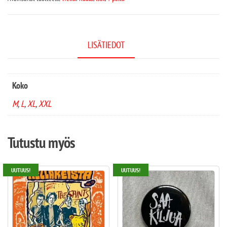
LISÄTIEDOT
Koko
M
,
L
,
XL
,
XXL
Tutustu myös
UUTUUS!
UUTUUS!