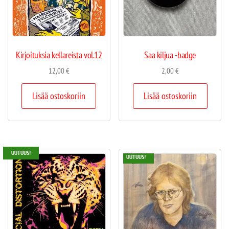
Kirjoituksia kellareista vol.12
Saa kiljua -badge
12,00
€
2,00
€
Lisää ostoskoriin
Lisää ostoskoriin
UUTUUS!
UUTUUS!