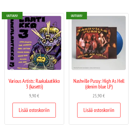
UUTUUS!
UUTUUS!
Various Artists: Raakalaatikko
Nashville Pussy: High As Hell
3 (kasetti)
(denim blue LP)
9,90
€
25,90
€
Lisää ostoskoriin
Lisää ostoskoriin