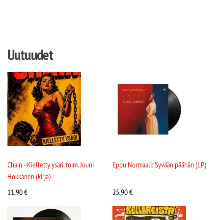
Uutuudet
Chain - Kielletty ysäri, toim. Jouni
Eppu Normaali: Syvään päähän (LP)
Hokkanen (kirja)
11,90
€
25,90
€