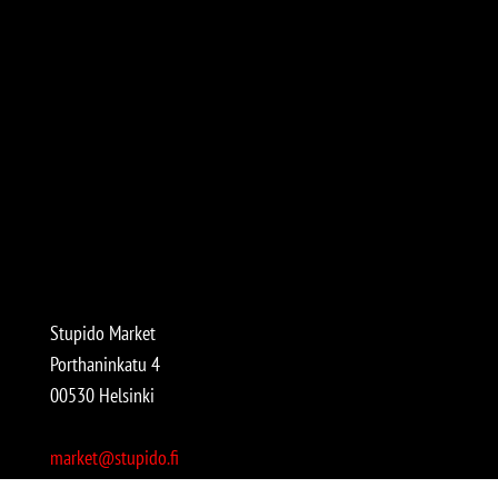
Stupido Market
Porthaninkatu 4
00530 Helsinki
market@stupido.fi
+358 50 4708664