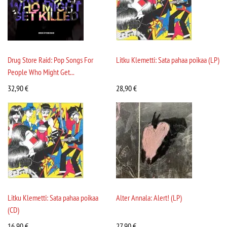
Drug Store Raid: Pop Songs For
Litku Klemetti: Sata pahaa poikaa (LP)
People Who Might Get...
32,90
€
28,90
€
Litku Klemetti: Sata pahaa poikaa
Alter Annala: Alert! (LP)
(CD)
16,90
€
27,90
€