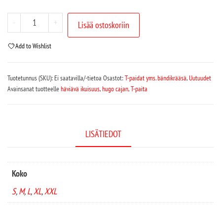
-
+
Lisää ostoskoriin
Add to Wishlist
Tuotetunnus (SKU):
Ei saatavilla/-tietoa
Osastot:
T-paidat yms. bändikrääsä
,
Uutuudet
Avainsanat tuotteelle
häviävä ikuisuus
,
hugo cajan
,
T-paita
LISÄTIEDOT
Koko
S
,
M
,
L
,
XL
,
XXL