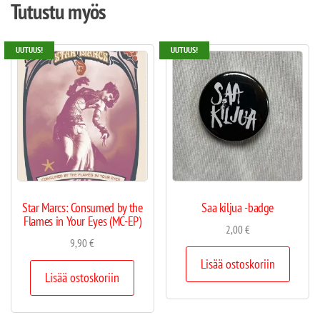
Tutustu myös
UUTUUS!
UUTUUS!
Star Marcs: Consumed by the
Saa kiljua -badge
Flames in Your Eyes (MC-EP)
2,00
€
9,90
€
Lisää ostoskoriin
Lisää ostoskoriin