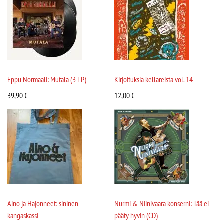
Eppu Normaali: Mutala (3 LP)
Kirjoituksia kellareista vol. 14
39,90
€
12,00
€
Aino ja Hajonneet: sininen
Nurmi & Niinivaara konserni: Tää ei
kangaskassi
pääty hyvin (CD)