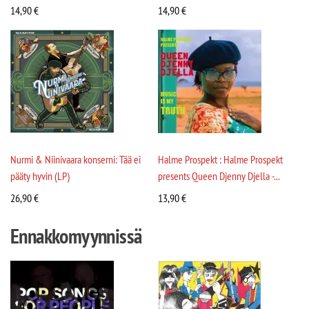
14,90
€
14,90
€
Nurmi & Niinivaara konserni: Tää ei
Halme Prospekt : Halme Prospekt
pääty hyvin (LP)
presents Queen Djenny Djella -...
26,90
€
13,90
€
Ennakkomyynnissä