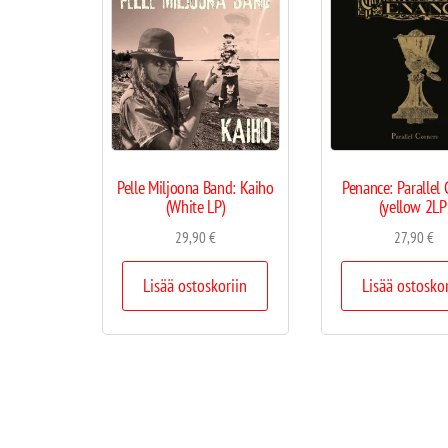
Pelle Miljoona Band: Kaiho
Penance: Parallel 
(White LP)
(yellow 2LP
29,90
€
27,90
€
Lisää ostoskoriin
Lisää ostosko