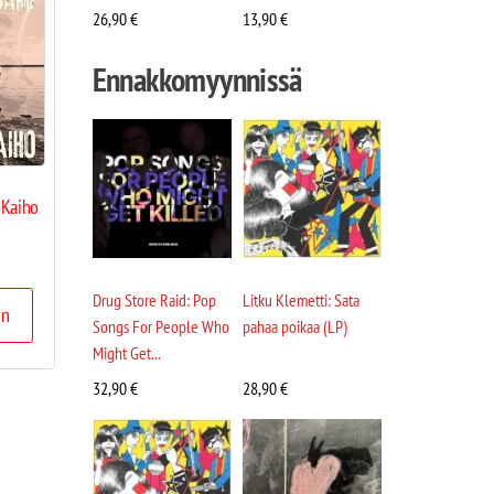
26,90
€
13,90
€
Ennakkomyynnissä
 Kaiho
Drug Store Raid: Pop
Litku Klemetti: Sata
in
Songs For People Who
pahaa poikaa (LP)
Might Get...
32,90
€
28,90
€