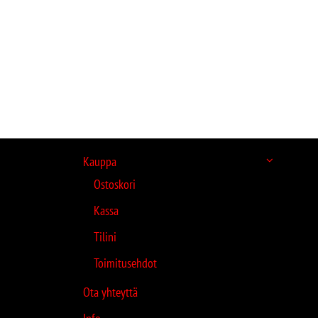
Kauppa
Ostoskori
Kassa
Tilini
Toimitusehdot
Ota yhteyttä