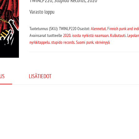
TWINLP220, Stupido Records, 2020
Varasto loppu
Tuotetunnus (SKU):
TWINLP220
Osastot:
Alennetut
,
Finnish punk and ind
Avainsanat tuotteelle
2020
,
isosta nyrkistä naamaan
,
Kulkutauti
,
Lepolan
nyrkkitappelu
,
stupido records
,
Suomi punk
,
värivinyyli
US
LISÄTIEDOT