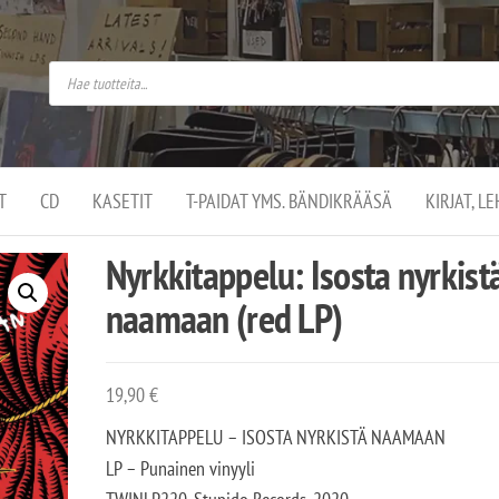
do
arket on
omusaan
t –
ut
ssa
kä
kauppa
ä
lassa
T
CD
KASETIT
T-PAIDAT YMS. BÄNDIKRÄÄSÄ
KIRJAT, L
.
Nyrkkitappelu: Isosta nyrkist
naamaan (red LP)
19,90
€
NYRKKITAPPELU – ISOSTA NYRKISTÄ NAAMAAN
LP – Punainen vinyyli