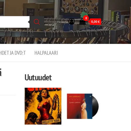
0
0,00
€
EHDET JA DVD:T
HALPALAARI
ä
Uutuudet