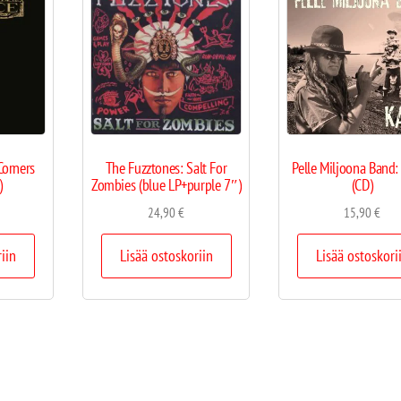
Corners
The Fuzztones: Salt For
Pelle Miljoona Band:
)
Zombies (blue LP+purple 7″)
(CD)
24,90
€
15,90
€
riin
Lisää ostoskoriin
Lisää ostoskori