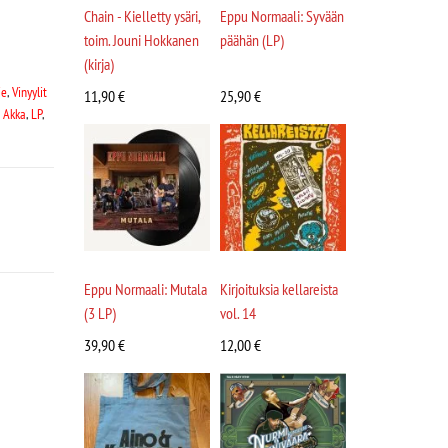
Chain - Kielletty ysäri,
Eppu Normaali: Syvään
toim. Jouni Hokkanen
päähän (LP)
(kirja)
ie
,
Vinyylit
11,90
€
25,90
€
 Akka
,
LP
,
Eppu Normaali: Mutala
Kirjoituksia kellareista
(3 LP)
vol. 14
39,90
€
12,00
€