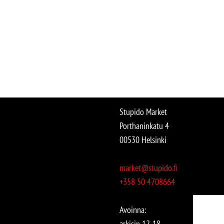
Stupido Market
Porthaninkatu 4
00530 Helsinki
market@stupido.fi
+358 50 4708664
Avoinna:
arkisin 12-18