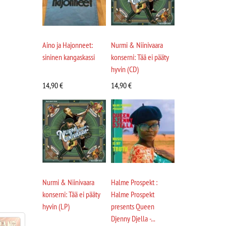
Aino ja Hajonneet:
Nurmi & Niinivaara
sininen kangaskassi
konserni: Tää ei pääty
hyvin (CD)
14,90
€
14,90
€
Nurmi & Niinivaara
Halme Prospekt :
konserni: Tää ei pääty
Halme Prospekt
hyvin (LP)
presents Queen
Djenny Djella -...