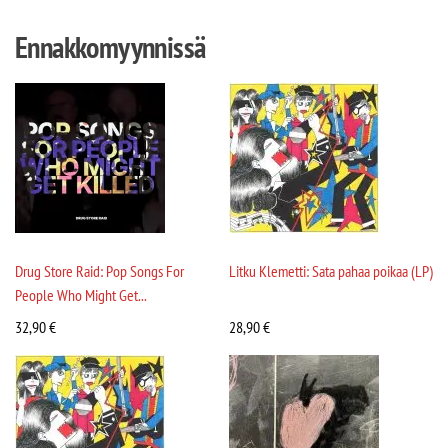
Ennakkomyynnissä
Drug Store Raid: Pop Songs For
Litku Klemetti: Sata pahaa poikaa (LP)
People Who Might Get...
32,90
€
28,90
€