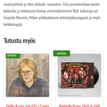
vuotisjuhlien ja Vain elämää -osanoton. Sitä promotoidaan kesän
keikoilla ja tiedotusta hoitaa viestintätoimisto Röd. Julkaisija on
Stupido Records, Pellen pitkäaikainen yhteistyökumppani ja myös
keikkamyyjä.
Tutustu myös
UUTUUS!
UUTUUS!
Heikki Kuula: Isät (LP) + T-paita
Nashville Pussy: High As Hell