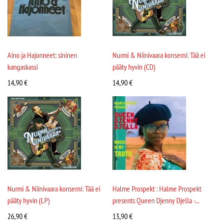
Aino ja Hajonneet: sininen
Nurmi & Niinivaara konserni: Tää ei
kangaskassi
pääty hyvin (CD)
14,90
€
14,90
€
Nurmi & Niinivaara konserni: Tää ei
Halme Prospekt : Halme Prospekt
pääty hyvin (LP)
presents Queen Djenny Djella -...
26,90
€
13,90
€