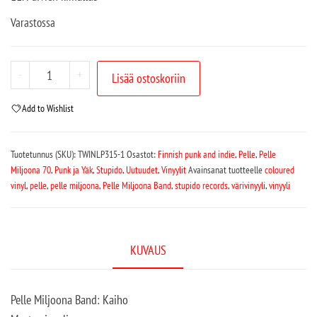
Varastossa
-
+
Lisää ostoskoriin
Add to Wishlist
Tuotetunnus (SKU):
TWINLP315-1
Osastot:
Finnish punk and indie
,
Pelle
,
Pelle
Miljoona 70
,
Punk ja Yäk
,
Stupido
,
Uutuudet
,
Vinyylit
Avainsanat tuotteelle
coloured
vinyl
,
pelle
,
pelle miljoona
,
Pelle Miljoona Band
,
stupido records
,
värivinyyli
,
vinyyli
KUVAUS
Pelle Miljoona Band: Kaiho