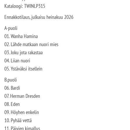
Kataloogi: TWINLP315
Ennakkotilaus, julkaisu heinakuu 2026
A-puoli
01. Wanha Hamina
02. Lähde matkaan nuori mies
03. Joku jota rakastaa
04. Liian nuori
05. Ystäväksi itsellein
B.puoli
06. Bardi
07. Herman Dresden
08. Eden
09. Höyhen enkelin
10. Pyhää vettä
11. Päivien kimallus