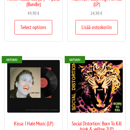
(Bundle)
(LP)
49,90
€
24,90
€
Select options
Lisää ostoskoriin
UUTUUS!
UUTUUS!
Kissa: I Hate Music (LP)
Social Distortion: Born To Kill
(pink & yellow 2LP)