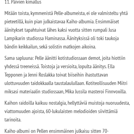
11. Päivien kimallus
Mitään toista, kymmenistä Pelle-albumeista, ei ole valmisteltu yhtä
pieteetillä, kuin pian julkaistavaa Kaiho-albumia. Ensimmäiset
äänitykset tapahtuivat lähes kaksi vuotta sitten rumpali Jusa
Lampikarin studiossa Haminassa. Äänityksissä oli toki taukoja
bändin keikkailun, sekä solistin matkojen aikoina.
Sama sapluuna: Pelle äänitti kotistudiossaan demot, joita hiottiin
yhdessä treeneissä. Toistoja ja versioita, lopulta äänitys. Ella
Tepponen ja Jenni Roslakka toivat biiseihin ihastuttavan
ulottuvuuden taidokkaalla taustalaulullaan. Kotiteollisuuden Miitri
miksasi materiaalin studiossaan, Mika Jussila masteroi Finnvoxilla.
Kaihon raidoilla kaikuu nostalgia, hellyttäviä muistoja nuoruudesta,
viattomuuden ajoista, 60-lukulaisten melodioiden siivittämiä
tarinoita.
Kaiho-albumi on Pellen ensimmäinen julkaisu sitten 70-