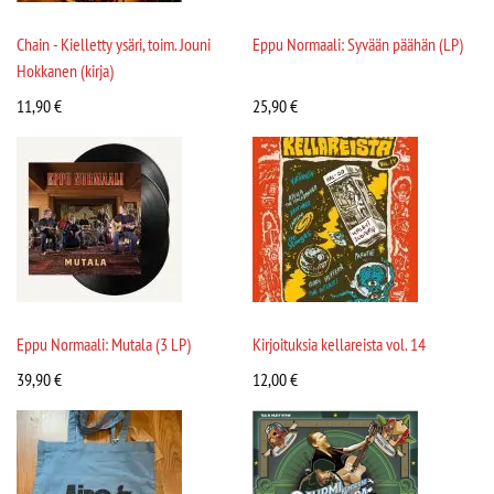
Chain - Kielletty ysäri, toim. Jouni
Eppu Normaali: Syvään päähän (LP)
Hokkanen (kirja)
11,90
€
25,90
€
Eppu Normaali: Mutala (3 LP)
Kirjoituksia kellareista vol. 14
39,90
€
12,00
€