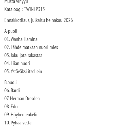
Musta vinyyli
Kataloogi: TWINLP315
Ennakkotilaus, julkaisu heinakuu 2026
A-puoli
01. Wanha Hamina
02. Lähde matkaan nuori mies
03. Joku jota rakastaa
04. Liian nuori
05. Ystäväksi itsellein
B.puoli
06. Bardi
07. Herman Dresden
08. Eden
09. Höyhen enkelin
10. Pyhää vettä