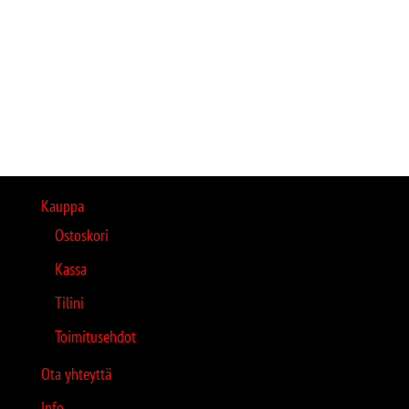
Kauppa
Ostoskori
Kassa
Tilini
Toimitusehdot
Ota yhteyttä
Info