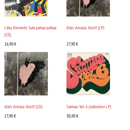
Litku Klemetti: Sata pahaa poikaa
Alter Annala: Alert! (LP)
(CD)
16,90
€
27,90
€
Alter Annala: Alert! (CD)
Saimaa: Vol. 6 (valkoinen LP)
17,90
€
30,90
€