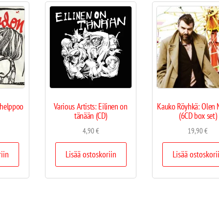
 helppoo
Various Artists: Eilinen on
Kauko Röyhkä: Olen 
tänään (CD)
(6CD box set)
4,90
€
19,90
€
riin
Lisää ostoskoriin
Lisää ostoskori