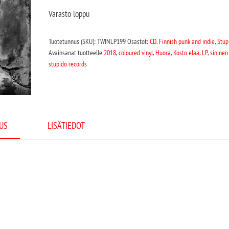
Varasto loppu
Tuotetunnus (SKU):
TWINLP199
Osastot:
CD
,
Finnish punk and indie
,
Stup
Avainsanat tuotteelle
2018
,
coloured vinyl
,
Huora
,
Kosto elää
,
LP
,
sininen 
stupido records
US
LISÄTIEDOT