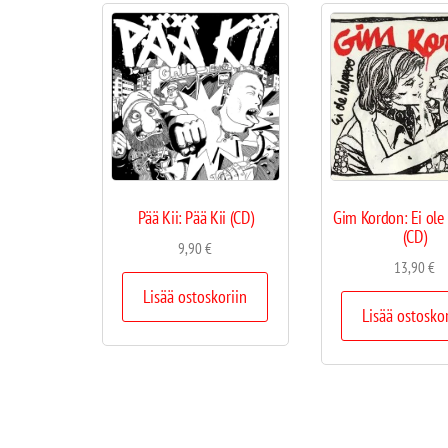
Pää Kii: Pää Kii (CD)
Gim Kordon: Ei ole
(CD)
9,90
€
13,90
€
Lisää ostoskoriin
Lisää ostosko