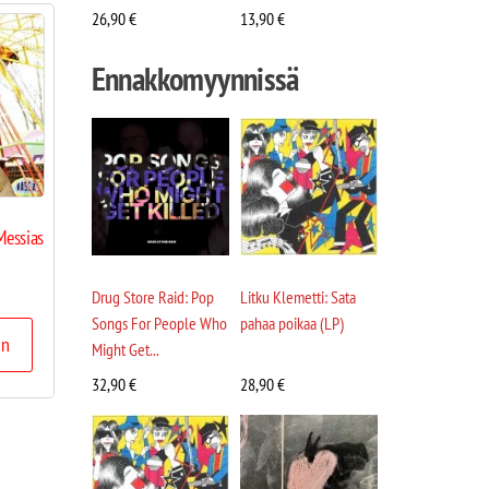
26,90
€
13,90
€
Ennakkomyynnissä
Messias
Drug Store Raid: Pop
Litku Klemetti: Sata
Songs For People Who
pahaa poikaa (LP)
in
Might Get...
32,90
€
28,90
€