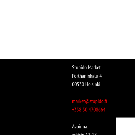
Stupido Market
Porthaninkatu 4
00530 Helsinki
market@stupido.fi
+358 50 4708664
Avoinna:
arkisin 12-18