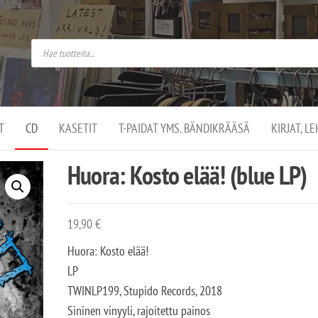
do
arket on
omusaan
t –
ut
ssa
kä
kauppa
ä
lassa
T
CD
KASETIT
T-PAIDAT YMS. BÄNDIKRÄÄSÄ
KIRJAT, L
.
Huora: Kosto elää! (blue LP)
19,90
€
Huora: Kosto elää!
LP
TWINLP199, Stupido Records, 2018
Sininen vinyyli, rajoitettu painos