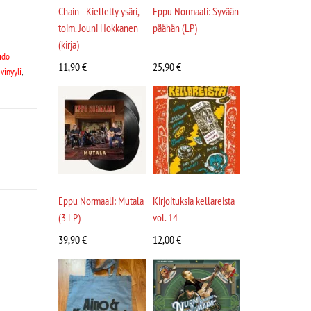
Chain - Kielletty ysäri,
Eppu Normaali: Syvään
toim. Jouni Hokkanen
päähän (LP)
(kirja)
ido
11,90
€
25,90
€
vinyyli
,
Eppu Normaali: Mutala
Kirjoituksia kellareista
(3 LP)
vol. 14
39,90
€
12,00
€