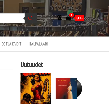
0
0,00
€
EHDET JA DVD:T
HALPALAARI
Uutuudet