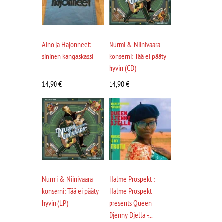
Aino ja Hajonneet:
Nurmi & Niinivaara
sininen kangaskassi
konserni: Tää ei pääty
hyvin (CD)
14,90
€
14,90
€
Nurmi & Niinivaara
Halme Prospekt :
konserni: Tää ei pääty
Halme Prospekt
hyvin (LP)
presents Queen
Djenny Djella -...