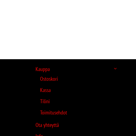
Kauppa
Ostoskori
Kassa
Tilini
Toimitusehdot
Ota yhteyttä