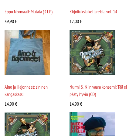
Eppu Normaali: Mutala (3 LP)
Kirjoituksia kellareista vol. 14
39,90
€
12,00
€
Aino ja Hajonneet: sininen
Nurmi & Niinivaara konserni: Tää ei
kangaskassi
pääty hyvin (CD)
14,90
€
14,90
€