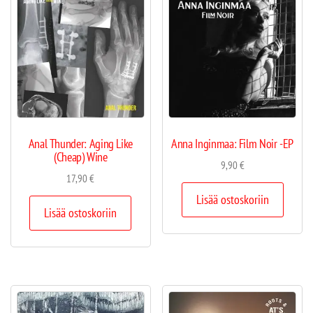
Anal Thunder: Aging Like
Anna Inginmaa: Film Noir -EP
(Cheap) Wine
9,90
€
17,90
€
Lisää ostoskoriin
Lisää ostoskoriin