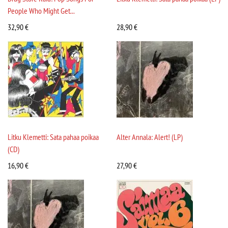
People Who Might Get...
32,90
€
28,90
€
Litku Klemetti: Sata pahaa poikaa
Alter Annala: Alert! (LP)
(CD)
16,90
€
27,90
€