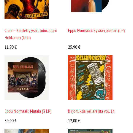
Chain - Kielletty ysäri, toim. Jouni
Eppu Normaali: Syvään päähän (LP)
Hokkanen (kirja)
11,90
€
25,90
€
Eppu Normaali: Mutala (3 LP)
Kirjoituksia kellareista vol. 14
39,90
€
12,00
€