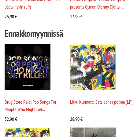
pääty hyvin (LP)
presents Queen Djenny Djella -...
26,90
€
13,90
€
Ennakkomyynnissä
Drug Store Raid: Pop Songs For
Litku Klemetti: Sata pahaa poikaa (LP)
People Who Might Get...
32,90
€
28,90
€