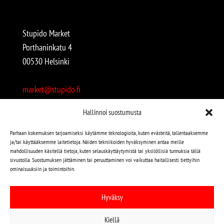
Stupido Market
Porthaninkatu 4
00530 Helsinki
market@stupido.fi
+358 50 4708664
Hallinnoi suostumusta
Avoinna:
Parhaan kokemuksen tarjoamiseksi käytämme teknologioita, kuten evästeitä, tallentaaksemme
ja/tai käyttääksemme laitetietoja. Näiden tekniikoiden hyväksyminen antaa meille
arkisin 12-18
mahdollisuuden käsitellä tietoja, kuten selauskäyttäytymistä tai yksilöllisiä tunnuksia tällä
lauantaisin 12-17
sivustolla. Suostumuksen jättäminen tai peruuttaminen voi vaikuttaa haitallisesti tiettyihin
ominaisuuksiin ja toimintoihin.
Stupido löytyy myös kivijalasta!
Hyväksy
Stupido Marketista löydät niin uudet kuin käytetytkin
Kiellä
levyt, vaatteet, kirjat, korut jne jne…