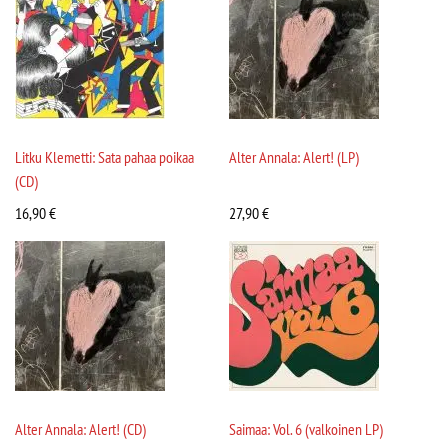
Litku Klemetti: Sata pahaa poikaa
Alter Annala: Alert! (LP)
(CD)
16,90
€
27,90
€
Alter Annala: Alert! (CD)
Saimaa: Vol. 6 (valkoinen LP)