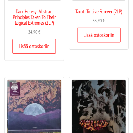
Dark Heresy: Abstract
Tarot: To Live Forever (2LP)
Principles Taken To Their
33,90
€
Logical Extremes (2LP)
24,90
€
Lisää ostoskoriin
Lisää ostoskoriin