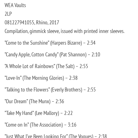
WEA Vaults
2LP
081227941055, Rhino, 2017
Compilation, g
immick sleeve, issued with printed inner sleeves.
”Come to the Sunshine” (Harpers Bizarre) – 2:34
”Candy Apple, Cotton Candy” (Pat Shannon) – 2:10
”A Whole Lot of Rainbows” (The Salt) – 2:55
”Love-In” (The Morning Glories) – 2:38
”Talking to the Flowers” (Everly Brothers) – 2:55
”Our Dream” (The Munx) – 2:36
”Take My Hand” (Lee Mallory) – 2:22
”Come on In” (The Association) – 3:16
”Just What I’ve Been Looking For” (The Vogues) – 2:38