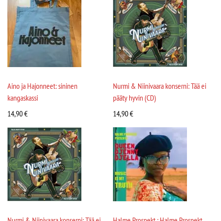
Aino ja Hajonneet: sininen
Nurmi & Niinivaara konserni: Tää ei
kangaskassi
pääty hyvin (CD)
14,90
€
14,90
€
Nurmi & Niinivaara konserni: Tää ei
Halme Prospekt : Halme Prospekt