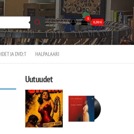
0
0,00
€
EHDET JA DVD:T
HALPALAARI
Uutuudet