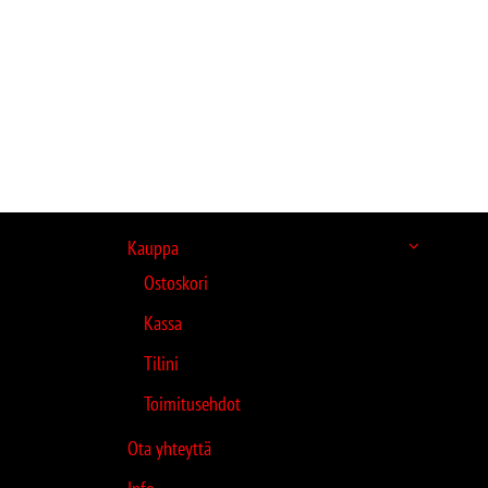
Kauppa
Ostoskori
Kassa
Tilini
Toimitusehdot
Ota yhteyttä