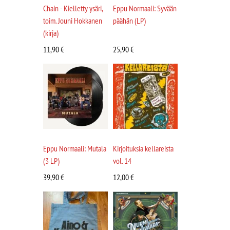
Chain - Kielletty ysäri,
Eppu Normaali: Syvään
toim. Jouni Hokkanen
päähän (LP)
(kirja)
11,90
€
25,90
€
Eppu Normaali: Mutala
Kirjoituksia kellareista
(3 LP)
vol. 14
39,90
€
12,00
€