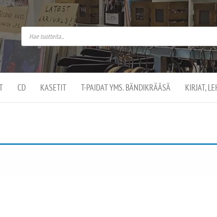
do
arket on
omusaan
t –
ut
ssa
kä
kauppa
ä
lassa
T
CD
KASETIT
T-PAIDAT YMS. BÄNDIKRÄÄSÄ
KIRJAT, L
.