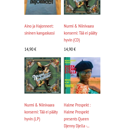
Aino ja Hajonneet:
Nurmi & Niinivaara
sininen kangaskassi
konserni: Tää ei pääty
hyvin (CD)
14,90
€
14,90
€
Nurmi & Niinivaara
Halme Prospekt :
konserni: Tää ei pääty
Halme Prospekt
hyvin (LP)
presents Queen
Djenny Djella -...