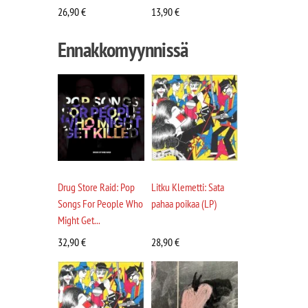
26,90
€
13,90
€
Ennakkomyynnissä
Drug Store Raid: Pop
Litku Klemetti: Sata
Songs For People Who
pahaa poikaa (LP)
Might Get...
32,90
€
28,90
€