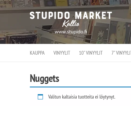
Stupi
Stupido M
vaihtoeht
Marke
erikoistun
verko
verkko- se
kivijalka
ja
Helsingiss
kivija
Kallion
KAUPPA
VINYYLIT
10" VINYYLIT
7" VINYYLI
sydämessä
Nuggets
Valitun kaltaisia tuotteita ei löytynyt.