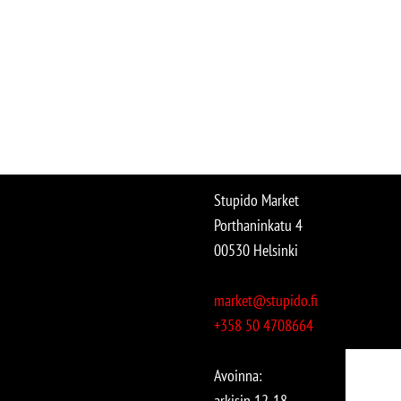
Stupido Market
Porthaninkatu 4
00530 Helsinki
market@stupido.fi
+358 50 4708664
Avoinna:
arkisin 12-18