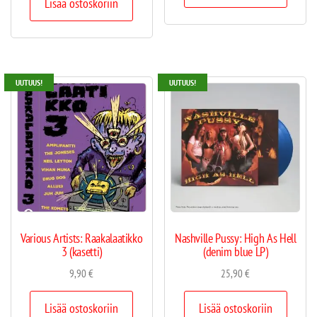
Lisää ostoskoriin
UUTUUS!
UUTUUS!
Various Artists: Raakalaatikko
Nashville Pussy: High As Hell
3 (kasetti)
(denim blue LP)
9,90
€
25,90
€
Lisää ostoskoriin
Lisää ostoskoriin