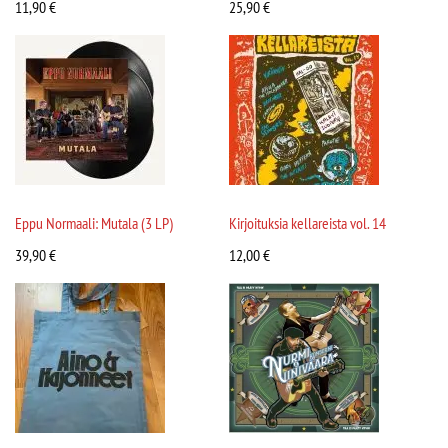
11,90
€
25,90
€
Eppu Normaali: Mutala (3 LP)
Kirjoituksia kellareista vol. 14
39,90
€
12,00
€