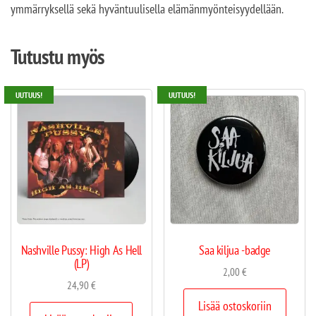
ymmärryksellä sekä hyväntuulisella elämänmyönteisyydellään.
Tutustu myös
UUTUUS!
UUTUUS!
Nashville Pussy: High As Hell
Saa kiljua -badge
(LP)
2,00
€
24,90
€
Lisää ostoskoriin