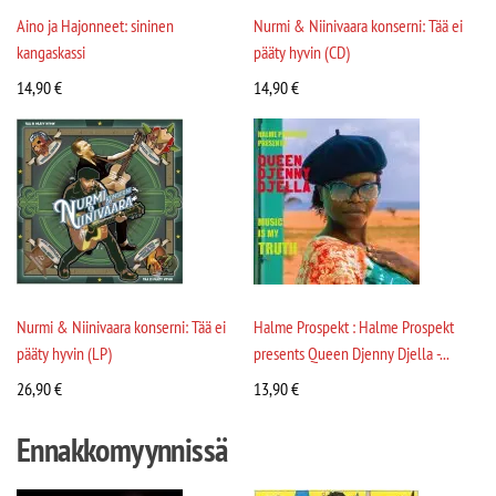
Aino ja Hajonneet: sininen
Nurmi & Niinivaara konserni: Tää ei
kangaskassi
pääty hyvin (CD)
14,90
€
14,90
€
Nurmi & Niinivaara konserni: Tää ei
Halme Prospekt : Halme Prospekt
pääty hyvin (LP)
presents Queen Djenny Djella -...
26,90
€
13,90
€
Ennakkomyynnissä