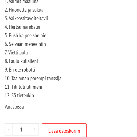
1. Valmis maailma
2. Huonetta ja sukua
3. Vaikeastitavoiteltavii
4. Hertsumarebalei
5. Push ka pee she pie
6. Se vaan menee niin
7. Viettilaulu
8. Laulu kullalleni
9. En ole robotti
10. Taajaman parempi tanssija
11. Tili tuli tili meni
12. Sä tietenkin
Varastossa
-
+
Lisää ostoskoriin