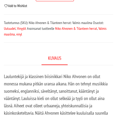
Add to Wishlist
Tuotetunnus (SKU):
Niko Ahvonen & Tilanteen herrat: Valmis maailma
Osastot:
Uutuudet
,
Vinyylit
Avainsanat tuotteelle
Niko Ahvonen & Tilanteen herrat
,
Valmis
maailma
,
vinyl
KUVAUS
Lauluntekijä ja klassinen biisinikkari Niko Ahvonen on ollut
monessa mukana pitkän uransa aikana. Hän on tehnyt musiikkia
suomeksi, englanniksi, säveltänyt, sanoittanut, kääntänyt ja
vääntänyt. Lauluissa kieli on ollut selkeää ja tyyli on ollut aina
läsnä. Aiheet ovat olleet urbaaneja, yhteiskunnallisia ja
käsinkosketeltavia. Näitä Ahvonen käsittelee kuuluisalla suurella