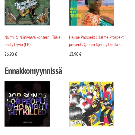
Nurmi & Niinivaara konserni: Tää ei
Halme Prospekt : Halme Prospekt
pääty hyvin (LP)
presents Queen Djenny Djella -...
26,90
€
13,90
€
Ennakkomyynnissä