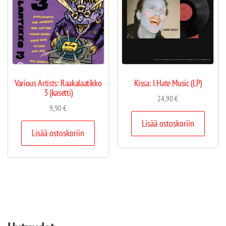
Various Artists: Raakalaatikko
Kissa: I Hate Music (LP)
3 (kasetti)
24,90
€
9,90
€
Lisää ostoskoriin
Lisää ostoskoriin