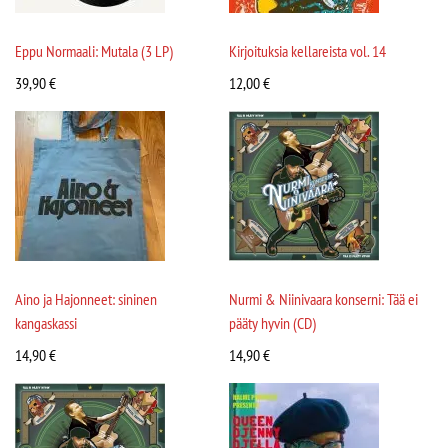
Eppu Normaali: Mutala (3 LP)
Kirjoituksia kellareista vol. 14
39,90
€
12,00
€
Aino ja Hajonneet: sininen
Nurmi & Niinivaara konserni: Tää ei
kangaskassi
pääty hyvin (CD)
14,90
€
14,90
€