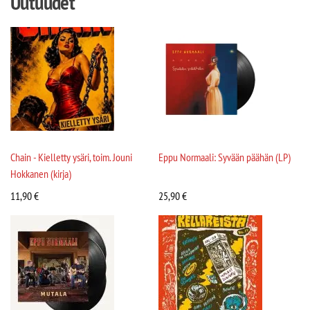
Uutuudet
Chain - Kielletty ysäri, toim. Jouni
Eppu Normaali: Syvään päähän (LP)
Hokkanen (kirja)
11,90
€
25,90
€