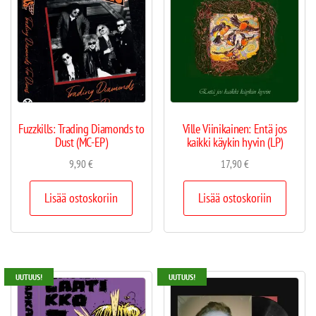
Fuzzkills: Trading Diamonds to
Ville Viinikainen: Entä jos
Dust (MC-EP)
kaikki käykin hyvin (LP)
9,90
€
17,90
€
Lisää ostoskoriin
Lisää ostoskoriin
UUTUUS!
UUTUUS!