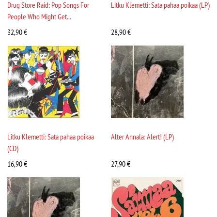
Drug Store Raid: Pop Songs For
Litku Klemetti: Sata pahaa poikaa (LP)
People Who Might Get...
32,90
€
28,90
€
Litku Klemetti: Sata pahaa poikaa
Alter Annala: Alert! (LP)
(CD)
16,90
€
27,90
€