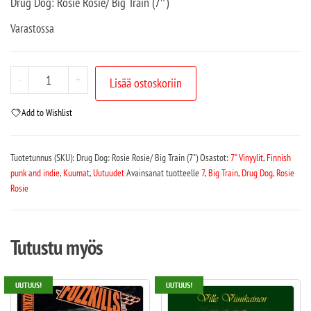
Drug Dog: Rosie Rosie/ Big Train (7″)
Varastossa
-
+
Lisää ostoskoriin
Add to Wishlist
Tuotetunnus (SKU):
Drug Dog: Rosie Rosie/ Big Train (7")
Osastot:
7" Vinyylit
,
Finnish
punk and indie
,
Kuumat
,
Uutuudet
Avainsanat tuotteelle
7
,
Big Train
,
Drug Dog
,
Rosie
Rosie
Tutustu myös
UUTUUS!
UUTUUS!