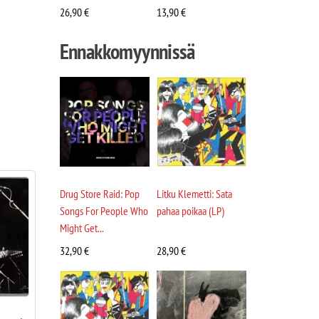
26,90
€
13,90
€
Ennakkomyynnissä
Drug Store Raid: Pop
Litku Klemetti: Sata
Songs For People Who
pahaa poikaa (LP)
Might Get...
32,90
€
28,90
€