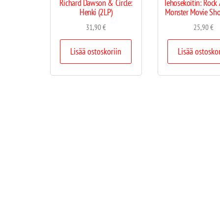
Richard Dawson & Circle:
Tehosekoitin: Rock 
Henki (2LP)
Monster Movie Sho
31,90
€
25,90
€
Lisää ostoskoriin
Lisää ostosko