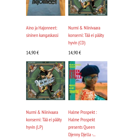
Aino ja Hajonneet:
Nurmi & Niinivaara
sininen kangaskassi
konserni: Tää ei pääty
hyvin (CD)
14,90
€
14,90
€
Nurmi & Niinivaara
Halme Prospekt :
konserni: Tää ei pääty
Halme Prospekt
hyvin (LP)
presents Queen
Djenny Djella -...