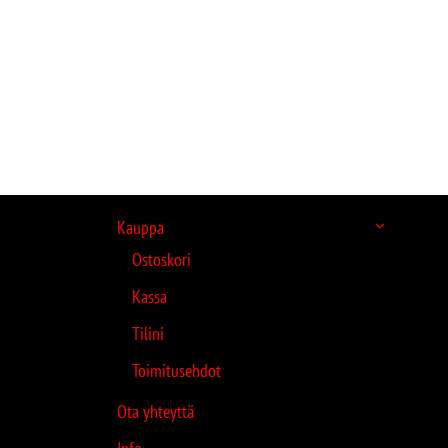
Kauppa
Ostoskori
Kassa
Tilini
Toimitusehdot
Ota yhteyttä