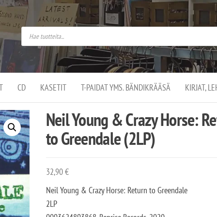
do
arket on
omusaan
t –
ut
ssa
kä
kauppa
ä
lassa
T
CD
KASETIT
T-PAIDAT YMS. BÄNDIKRÄÄSÄ
KIRJAT, L
.
Neil Young & Crazy Horse: Re
to Greendale (2LP)
32,90
€
Neil Young & Crazy Horse: Return to Greendale
2LP