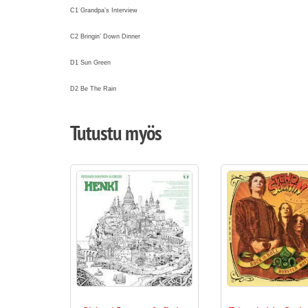
C1 Grandpa’s Interview
C2 Bringin’ Down Dinner
D1 Sun Green
D2 Be The Rain
Tutustu myös