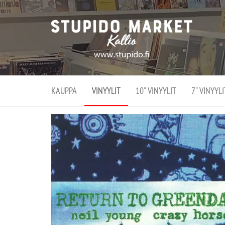
Stupi
Stupido M
vaihtoeht
Marke
erikoistun
verko
verkko- se
kivijalka
ja
Helsingiss
kivija
Kallion
KAUPPA
VINYYLIT
10" VINYYLIT
7" VINYYLI
sydämessä