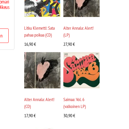
omari
ikeus
Litku Klemetti: Sata
Alter Annala: Alert!
pahaa poikaa (CD)
(LP)
in
16,90
€
27,90
€
Alter Annala: Alert!
Saimaa: Vol. 6
(CD)
(valkoinen LP)
17,90
€
30,90
€