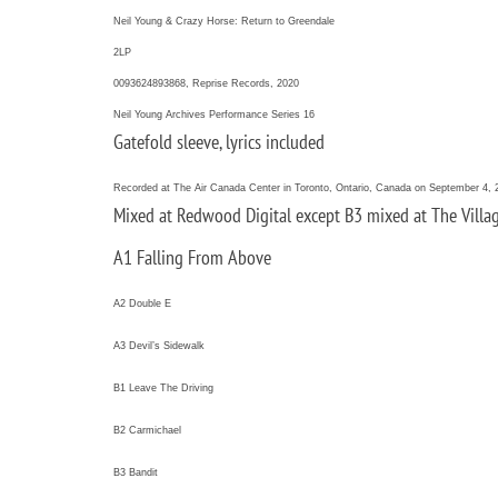
Neil Young & Crazy Horse: Return to Greendale
2LP
0093624893868, Reprise Records, 2020
Neil Young Archives Performance Series 16
Gatefold sleeve, lyrics included
Recorded at The Air Canada Center in Toronto, Ontario, Canada on September 4, 
Mixed at Redwood Digital except B3 mixed at The Villag
A1 Falling From Above
A2 Double E
A3 Devil’s Sidewalk
B1 Leave The Driving
B2 Carmichael
B3 Bandit