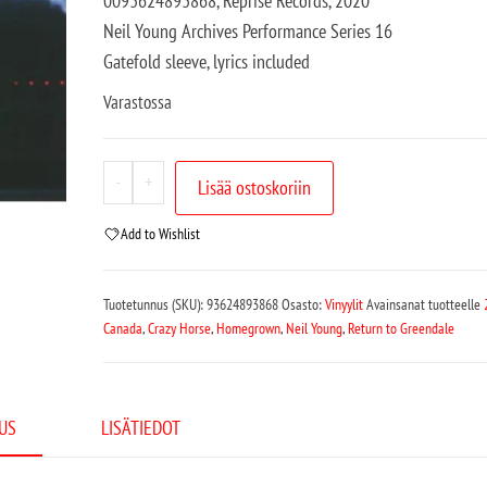
0093624893868, Reprise Records, 2020
Neil Young Archives Performance Series 16
Gatefold sleeve, lyrics included
Varastossa
-
+
Lisää ostoskoriin
Add to Wishlist
Tuotetunnus (SKU):
93624893868
Osasto:
Vinyylit
Avainsanat tuotteelle
Canada
,
Crazy Horse
,
Homegrown
,
Neil Young
,
Return to Greendale
US
LISÄTIEDOT