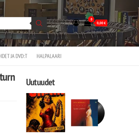
0
0,00
€
EHDET JA DVD:T
HALPALAARI
turn
Uutuudet