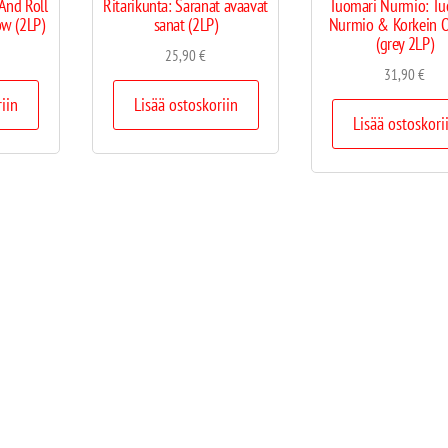
And Roll
Ritarikunta: Saranat avaavat
Tuomari Nurmio: Tu
w (2LP)
sanat (2LP)
Nurmio & Korkein O
(grey 2LP)
25,90
€
31,90
€
riin
Lisää ostoskoriin
Lisää ostoskori