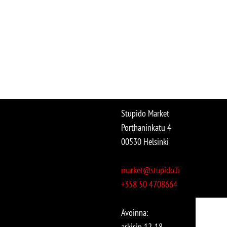
Stupido Market
Porthaninkatu 4
00530 Helsinki
market@stupido.fi
+358 50 4708664
Avoinna:
arkisin 12-18