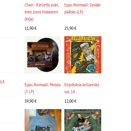
Chain - Kielletty ysäri,
Eppu Normaali: Syvään
toim. Jouni Hokkanen
päähän (LP)
(kirja)
11,90
€
25,90
€
2LP
,
Eppu Normaali: Mutala
Kirjoituksia kellareista
(3 LP)
vol. 14
39,90
€
12,00
€