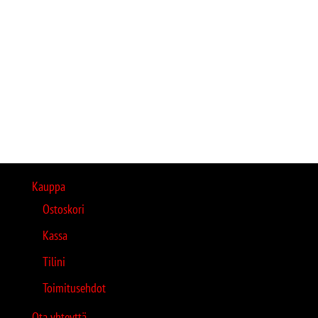
Kauppa
Ostoskori
Kassa
Tilini
Toimitusehdot
Ota yhteyttä