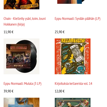
Chain - Kielletty ysäri, toim. Jouni
Eppu Normaali: Syvään päähän (LP)
Hokkanen (kirja)
11,90
€
25,90
€
Eppu Normaali: Mutala (3 LP)
Kirjoituksia kellareista vol. 14
39,90
€
12,00
€