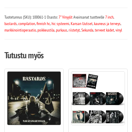
Tuotetunnus (SKU):
100061-1
Osasto:
7" Vinyylit
Avainsanat tuotteelle
7 inch
,
bastards
,
compilation
,
finnish hc
,
hic systeemi
,
Kansan Uutiset
,
kauneus ja terveys
,
markkinointioperaatio
,
poikkeustila
,
purkaus
,
riistetyt
,
Sekunda
,
terveet kädet
,
vinyl
Tutustu myös