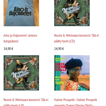
Aino ja Hajonneet: sininen
Nurmi & Niinivaara konserni: Tää ei
kangaskassi
pääty hyvin (CD)
14,90
€
14,90
€
Nurmi & Niinivaara konserni: Tää ei
Halme Prospekt : Halme Prospekt
pääty hyvin (LP)
presents Queen Djenny Djella -...