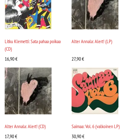
Litku Klemetti: Sata pahaa poikaa
Alter Annala: Alert! (LP)
(CD)
16,90
€
27,90
€
Alter Annala: Alert! (CD)
Saimaa: Vol. 6 (valkoinen LP)
17,90
€
30,90
€