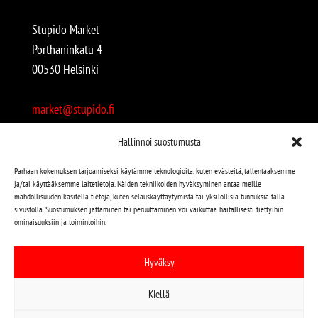
Stupido Market
Porthaninkatu 4
00530 Helsinki
market@stupido.fi
+358 50 4708664
Hallinnoi suostumusta
Avoinna:
Parhaan kokemuksen tarjoamiseksi käytämme teknologioita, kuten evästeitä, tallentaaksemme
ja/tai käyttääksemme laitetietoja. Näiden tekniikoiden hyväksyminen antaa meille
arkisin 12-18
mahdollisuuden käsitellä tietoja, kuten selauskäyttäytymistä tai yksilöllisiä tunnuksia tällä
lauantaisin 12-17
sivustolla. Suostumuksen jättäminen tai peruuttaminen voi vaikuttaa haitallisesti tiettyihin
ominaisuuksiin ja toimintoihin.
Stupido löytyy myös kivijalasta!
Hyväksy
Stupido Marketista löydät niin uudet kuin käytetytkin
Kiellä
levyt, vaatteet, kirjat, korut jne jne…