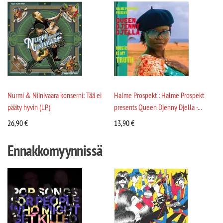
Nurmi & Niinivaara konserni: Tää ei
Halme Prospekt : Halme Prospekt
pääty hyvin (LP)
presents Queen Djenny Djella -...
26,90
€
13,90
€
Ennakkomyynnissä