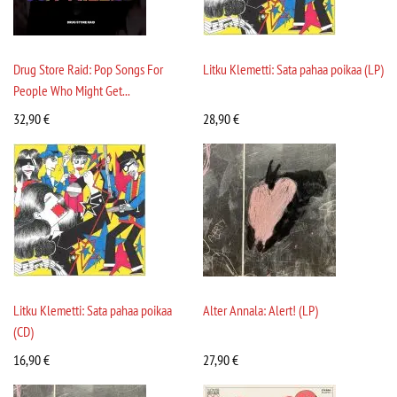
Drug Store Raid: Pop Songs For
Litku Klemetti: Sata pahaa poikaa (LP)
People Who Might Get...
32,90
€
28,90
€
Litku Klemetti: Sata pahaa poikaa
Alter Annala: Alert! (LP)
(CD)
16,90
€
27,90
€