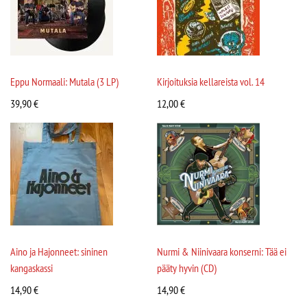
Eppu Normaali: Mutala (3 LP)
Kirjoituksia kellareista vol. 14
39,90
€
12,00
€
Aino ja Hajonneet: sininen
Nurmi & Niinivaara konserni: Tää ei
kangaskassi
pääty hyvin (CD)
14,90
€
14,90
€