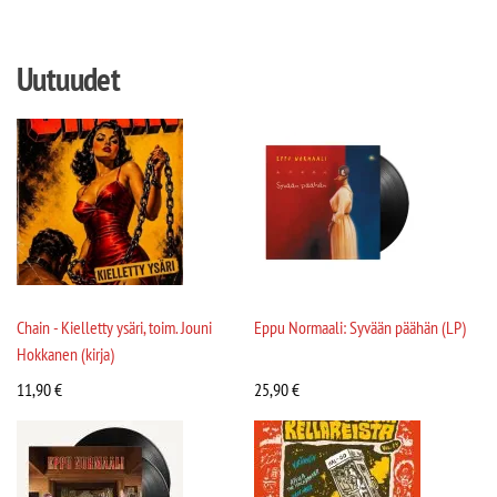
Uutuudet
Chain - Kielletty ysäri, toim. Jouni
Eppu Normaali: Syvään päähän (LP)
Hokkanen (kirja)
11,90
€
25,90
€