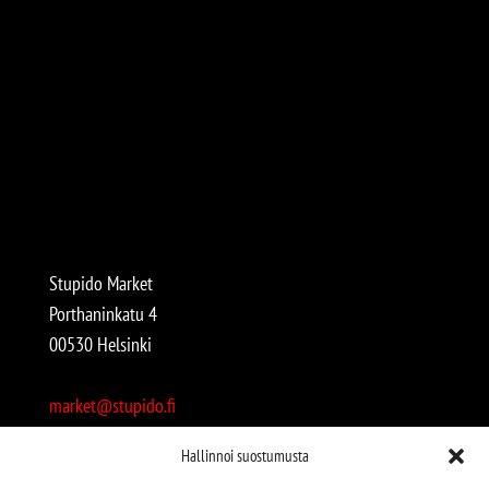
Stupido Market
Porthaninkatu 4
00530 Helsinki
market@stupido.fi
+358 50 4708664
Hallinnoi suostumusta