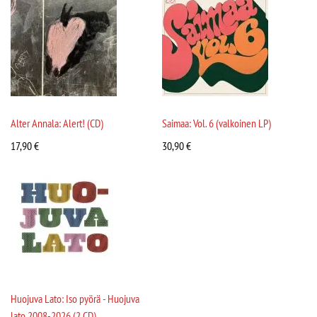
Alter Annala: Alert! (CD)
Saimaa: Vol. 6 (valkoinen LP)
17,90
€
30,90
€
Huojuva Lato: Iso pyörä - Huojuva
lato 2008-2026 (2 CD)