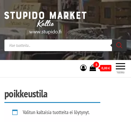
Stupido Market – verkossa ja kivijalassa
Stupido Market on vaihtoehtomusaan
erikoistunut verkko- sekä
kivijalkakauppa Helsingissä Kallion
sydämessä.
0
0,00
€
Valikko
poikkeustila
Valitun kaltaisia tuotteita ei löytynyt.