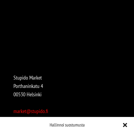
Stupido Market
Porthaninkatu 4
00530 Helsinki
market@stupido.fi
+358 50 4708664
Hallinnoi suostumusta