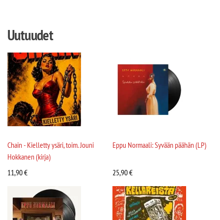
Uutuudet
Chain - Kielletty ysäri, toim. Jouni
Eppu Normaali: Syvään päähän (LP)
Hokkanen (kirja)
11,90
€
25,90
€