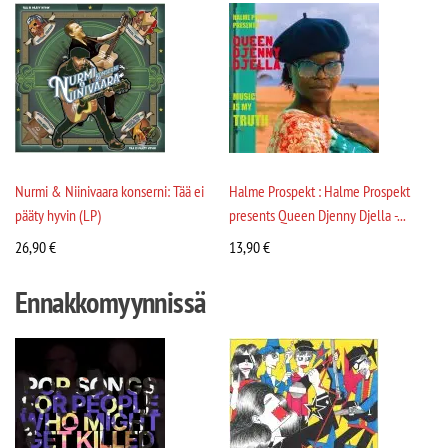
Nurmi & Niinivaara konserni: Tää ei
Halme Prospekt : Halme Prospekt
pääty hyvin (LP)
presents Queen Djenny Djella -...
26,90
€
13,90
€
Ennakkomyynnissä