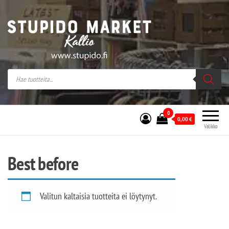
Stupido Market – verkossa ja kivijalassa
Stupido Market on vaihtoehtomusaan
erikoistunut verkko- sekä
kivijalkakauppa Helsingissä Kallion
sydämessä.
0
0,00
€
Valikko
Best before
Valitun kaltaisia tuotteita ei löytynyt.