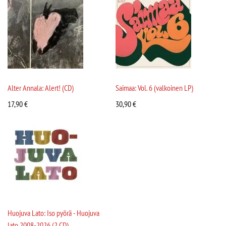
Alter Annala: Alert! (CD)
Saimaa: Vol. 6 (valkoinen LP)
17,90
€
30,90
€
Huojuva Lato: Iso pyörä - Huojuva
lato 2008-2026 (2 CD)