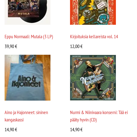
Eppu Normaali: Mutala (3 LP)
Kirjoituksia kellareista vol. 14
39,90
€
12,00
€
Aino ja Hajonneet: sininen
Nurmi & Niinivaara konserni: Tää ei
kangaskassi
pääty hyvin (CD)
14,90
€
14,90
€