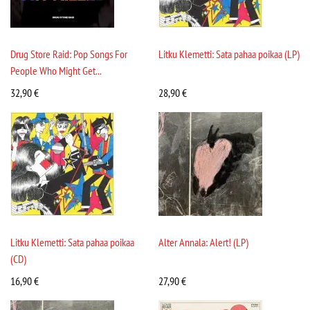
Drug Store Raid: Pop Songs For
Litku Klemetti: Sata pahaa poikaa (LP)
People Who Might Get...
32,90
€
28,90
€
Litku Klemetti: Sata pahaa poikaa
Alter Annala: Alert! (LP)
(CD)
16,90
€
27,90
€