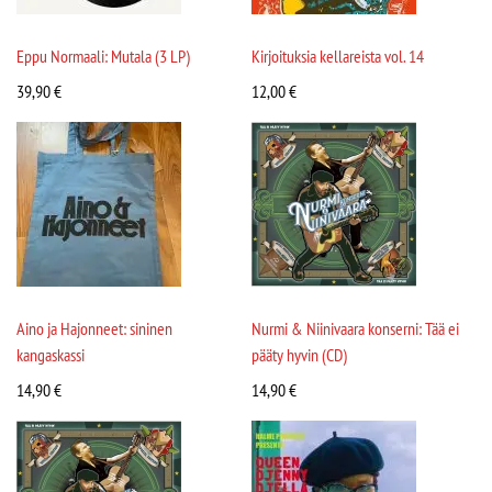
Eppu Normaali: Mutala (3 LP)
Kirjoituksia kellareista vol. 14
39,90
€
12,00
€
Aino ja Hajonneet: sininen
Nurmi & Niinivaara konserni: Tää ei
kangaskassi
pääty hyvin (CD)
14,90
€
14,90
€