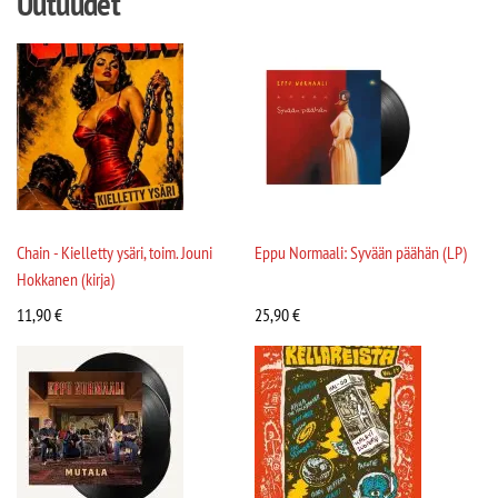
Uutuudet
Chain - Kielletty ysäri, toim. Jouni
Eppu Normaali: Syvään päähän (LP)
Hokkanen (kirja)
11,90
€
25,90
€