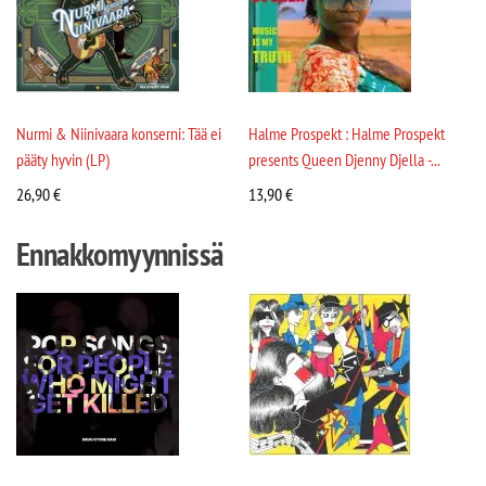
Nurmi & Niinivaara konserni: Tää ei
Halme Prospekt : Halme Prospekt
pääty hyvin (LP)
presents Queen Djenny Djella -...
26,90
€
13,90
€
Ennakkomyynnissä