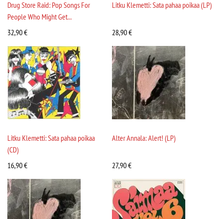
Drug Store Raid: Pop Songs For
Litku Klemetti: Sata pahaa poikaa (LP)
People Who Might Get...
32,90
€
28,90
€
Litku Klemetti: Sata pahaa poikaa
Alter Annala: Alert! (LP)
(CD)
16,90
€
27,90
€