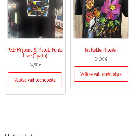
Pelle Miljoona & Pispala Punks
Iris Kukka (T-paita)
Liwe (T-paita)
24,90
€
24,90
€
Valitse vaihtoehdoista
Valitse vaihtoehdoista