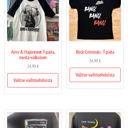
Aino & Hajonneet T-paita,
Rock Criminals -T-paita
musta-valkoinen
24,90
€
24,90
€
Valitse vaihtoehdoista
Valitse vaihtoehdoista