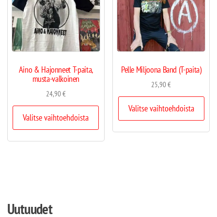
Aino & Hajonneet T-paita,
Pelle Miljoona Band (T-paita)
musta-valkoinen
25,90
€
24,90
€
Valitse vaihtoehdoista
Valitse vaihtoehdoista
Uutuudet