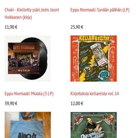
Chain - Kielletty ysäri, toim. Jouni
Eppu Normaali: Syvään päähän (LP)
Hokkanen (kirja)
11,90
€
25,90
€
Eppu Normaali: Mutala (3 LP)
Kirjoituksia kellareista vol. 14
39,90
€
12,00
€