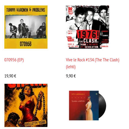
070956 (EP)
Vive le Rock #134 (The The Clash)
(lehti)
19,90
€
9,90
€