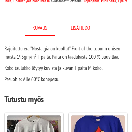
indie
,
T-paidat yms. bändikrääsä
Avainsanat tuotteelle
Propaganda
,
Punk paita
,
T-paita
KUVAUS
LISÄTIEDOT
Rajoitettu erä ”Nostalgia on kuollut” Fruit of the Loomin unisex
musta 195gm/m² T-paita. Paita on laadukasta 100 % puuvillaa.
Koko taulukko löytyy kuvista ja kuvan T-paita M-koko.
Pesuohje: Alle 60°C konepesu.
Tutustu myös