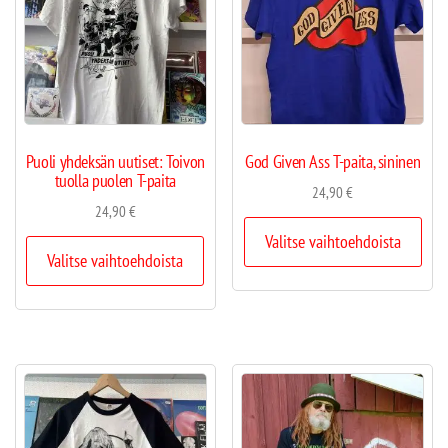
Puoli yhdeksän uutiset: Toivon
God Given Ass T-paita, sininen
tuolla puolen T-paita
24,90
€
24,90
€
Valitse vaihtoehdoista
Valitse vaihtoehdoista