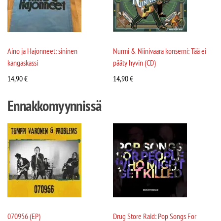
Aino ja Hajonneet: sininen
Nurmi & Niinivaara konserni: Tää ei
kangaskassi
pääty hyvin (CD)
14,90
€
14,90
€
Ennakkomyynnissä
070956 (EP)
Drug Store Raid: Pop Songs For