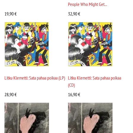
People Who Might Get...
19,90
€
32,90
€
Litku Klemetti: Sata pahaa poikaa (LP)
Litku Klemetti: Sata pahaa poikaa
(CD)
28,90
€
16,90
€