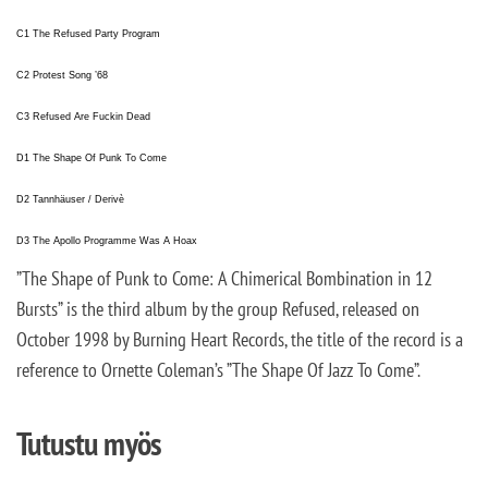
C1 The Refused Party Program
C2 Protest Song ’68
C3 Refused Are Fuckin Dead
D1 The Shape Of Punk To Come
D2 Tannhäuser / Derivè
D3 The Apollo Programme Was A Hoax
”The Shape of Punk to Come: A Chimerical Bombination in 12
Bursts” is the third album by the group Refused, released on
October 1998 by Burning Heart Records, the title of the record is a
reference to Ornette Coleman’s ”The Shape Of Jazz To Come”.
Tutustu myös