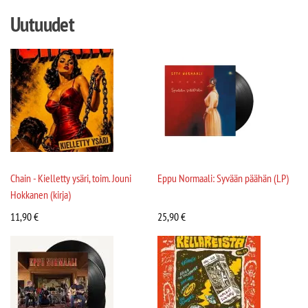
Uutuudet
Chain - Kielletty ysäri, toim. Jouni
Eppu Normaali: Syvään päähän (LP)
Hokkanen (kirja)
11,90
€
25,90
€