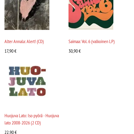
Alter Annala: Alert! (CD)
Saimaa: Vol. 6 (valkoinen LP)
17,90
€
30,90
€
Huojuva Lato: Iso pyörä - Huojuva
lato 2008-2026 (2 CD)
22,90
€