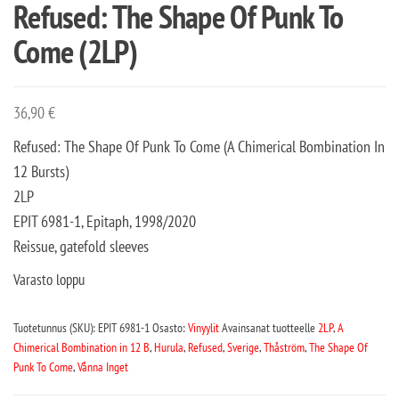
Refused: The Shape Of Punk To
Come (2LP)
36,90
€
Refused: The Shape Of Punk To Come (A Chimerical Bombination In
12 Bursts)
2LP
EPIT 6981-1, Epitaph, 1998/2020
Reissue, gatefold sleeves
Varasto loppu
Tuotetunnus (SKU):
EPIT 6981-1
Osasto:
Vinyylit
Avainsanat tuotteelle
2LP
,
A
Chimerical Bombination in 12 B
,
Hurula
,
Refused
,
Sverige
,
Thåström
,
The Shape Of
Punk To Come
,
Vånna Inget