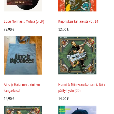
Eppu Normaali: Mutala (3 LP)
Kirjoituksia kellareista vol. 14
39,90
€
12,00
€
Aino ja Hajonneet: sininen
Nurmi & Niinivaara konserni: Tää ei
kangaskassi
pääty hyvin (CD)
14,90
€
14,90
€