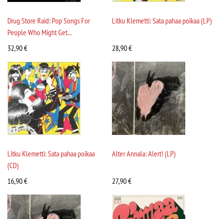
Drug Store Raid: Pop Songs For
Litku Klemetti: Sata pahaa poikaa (LP)
People Who Might Get...
32,90
€
28,90
€
Litku Klemetti: Sata pahaa poikaa
Alter Annala: Alert! (LP)
(CD)
16,90
€
27,90
€