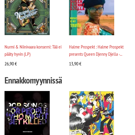
Nurmi & Niinivaara konserni: Tää ei
Halme Prospekt : Halme Prospekt
pääty hyvin (LP)
presents Queen Djenny Djella -...
26,90
€
13,90
€
Ennakkomyynnissä