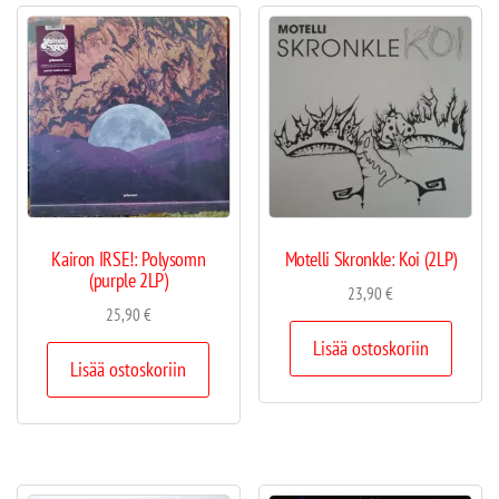
Kairon IRSE!: Polysomn
Motelli Skronkle: Koi (2LP)
(purple 2LP)
23,90
€
25,90
€
Lisää ostoskoriin
Lisää ostoskoriin