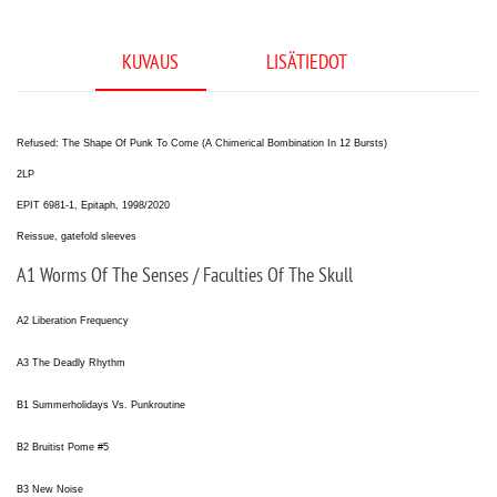
KUVAUS
LISÄTIEDOT
Refused: The Shape Of Punk To Come (A Chimerical Bombination In 12 Bursts)
2LP
EPIT 6981-1, Epitaph, 1998/2020
Reissue, gatefold sleeves
A1 Worms Of The Senses / Faculties Of The Skull
A2 Liberation Frequency
A3 The Deadly Rhythm
B1 Summerholidays Vs. Punkroutine
B2 Bruitist Pome #5
B3 New Noise