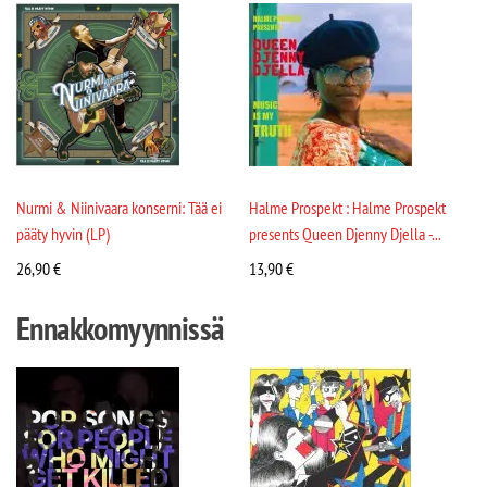
Nurmi & Niinivaara konserni: Tää ei
Halme Prospekt : Halme Prospekt
pääty hyvin (LP)
presents Queen Djenny Djella -...
26,90
€
13,90
€
Ennakkomyynnissä