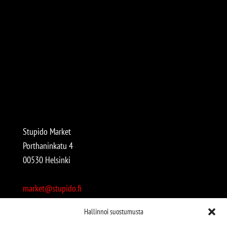
Stupido Market
Porthaninkatu 4
00530 Helsinki
market@stupido.fi
+358 50 4708664
Hallinnoi suostumusta