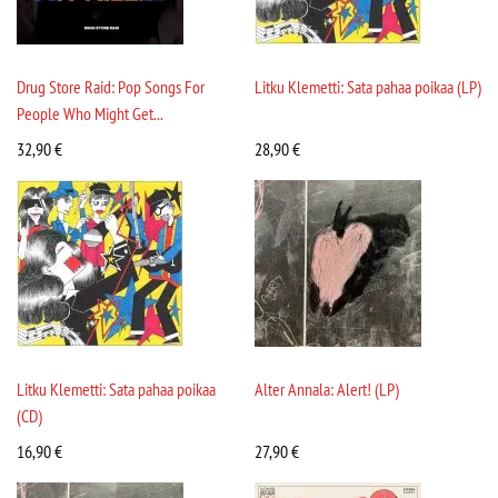
Drug Store Raid: Pop Songs For
Litku Klemetti: Sata pahaa poikaa (LP)
People Who Might Get...
32,90
€
28,90
€
Litku Klemetti: Sata pahaa poikaa
Alter Annala: Alert! (LP)
(CD)
16,90
€
27,90
€