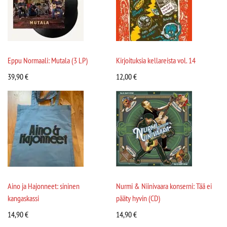
Eppu Normaali: Mutala (3 LP)
Kirjoituksia kellareista vol. 14
39,90
€
12,00
€
Aino ja Hajonneet: sininen
Nurmi & Niinivaara konserni: Tää ei
kangaskassi
pääty hyvin (CD)
14,90
€
14,90
€