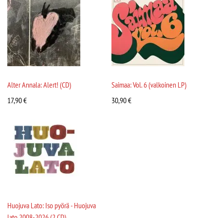
Alter Annala: Alert! (CD)
Saimaa: Vol. 6 (valkoinen LP)
17,90
€
30,90
€
Huojuva Lato: Iso pyörä - Huojuva
lato 2008-2026 (2 CD)