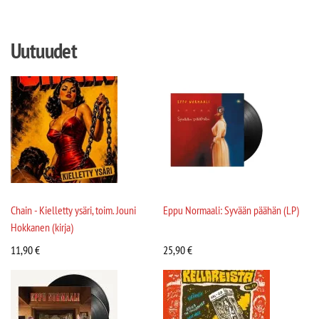
Uutuudet
Chain - Kielletty ysäri, toim. Jouni
Eppu Normaali: Syvään päähän (LP)
Hokkanen (kirja)
11,90
€
25,90
€