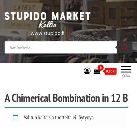
Stupido Market – verkossa ja kivijalassa
Stupido Market on vaihtoehtomusaan
erikoistunut verkko- sekä
kivijalkakauppa Helsingissä Kallion
sydämessä.
0
0,00
€
Valikko
A Chimerical Bombination in 12 B
Valitun kaltaisia tuotteita ei löytynyt.