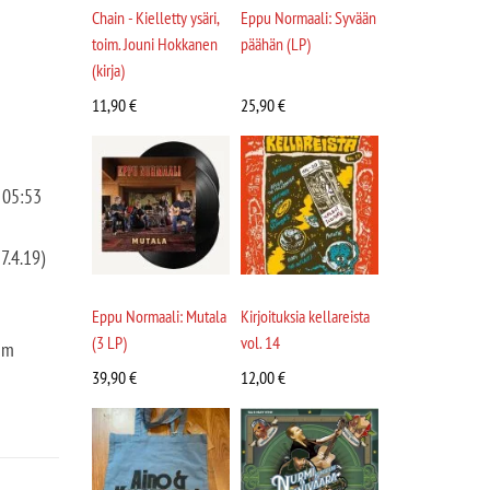
Chain - Kielletty ysäri,
Eppu Normaali: Syvään
toim. Jouni Hokkanen
päähän (LP)
(kirja)
11,90
€
25,90
€
 05:53
7.4.19)
Eppu Normaali: Mutala
Kirjoituksia kellareista
(3 LP)
vol. 14
um
39,90
€
12,00
€