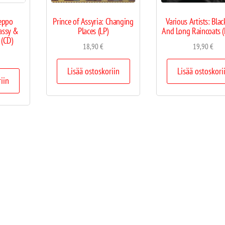
eppo
Prince of Assyria: Changing
Various Artists: Blac
assy &
Places (LP)
And Long Raincoats 
(CD)
18,90
€
19,90
€
Lisää ostoskoriin
Lisää ostoskori
riin