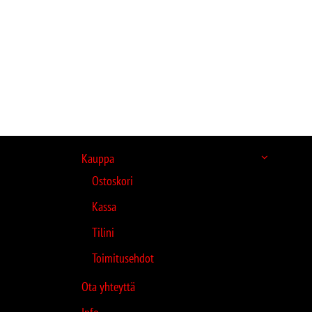
Kauppa
Ostoskori
Kassa
Tilini
Toimitusehdot
Ota yhteyttä