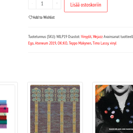
-
+
Lisää ostoskoriin
Add to Wishlist
Tuotetunnus (SKU):
WJLP19
Osastot:
Vinyylit
,
Wejazz
Avainsanat tuotteel
Ego
,
Ateneum 2019
,
OK:KO
,
Teppo Mäkynen
,
Timo Lassy
,
vinyl