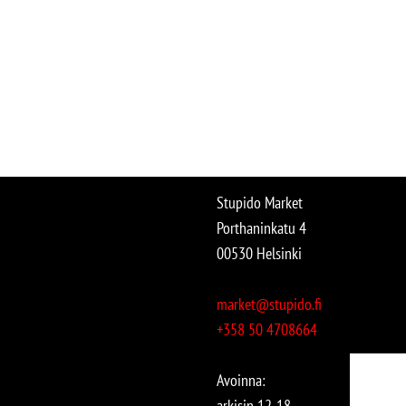
Stupido Market
Porthaninkatu 4
00530 Helsinki
market@stupido.fi
+358 50 4708664
Avoinna:
arkisin 12-18