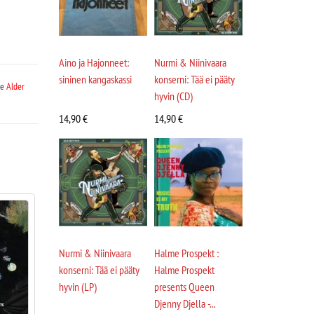
Aino ja Hajonneet:
Nurmi & Niinivaara
sininen kangaskassi
konserni: Tää ei pääty
le
Alder
hyvin (CD)
14,90
€
14,90
€
Nurmi & Niinivaara
Halme Prospekt :
konserni: Tää ei pääty
Halme Prospekt
hyvin (LP)
presents Queen
Djenny Djella -...