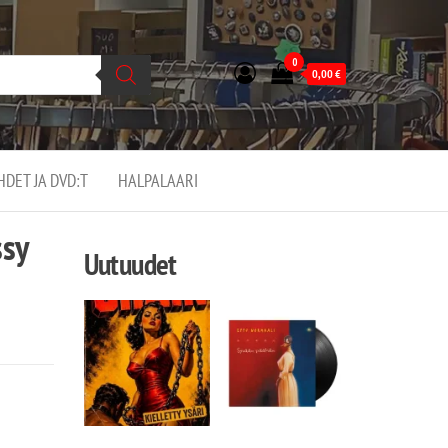
0
0,00
€
EHDET JA DVD:T
HALPALAARI
ssy
Uutuudet