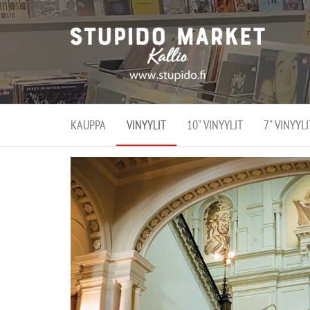
Stupi
Stupido M
vaihtoeht
Marke
erikoistun
verko
verkko- se
kivijalka
ja
Helsingiss
kivija
Kallion
KAUPPA
VINYYLIT
10" VINYYLIT
7" VINYYLI
sydämessä