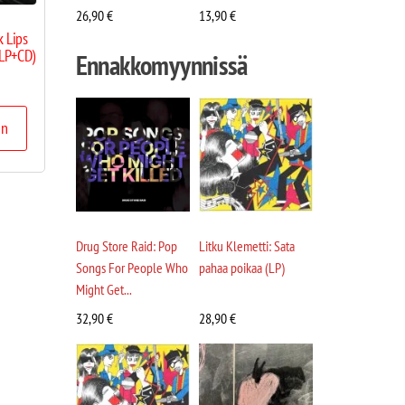
26,90
€
13,90
€
k Lips
(LP+CD)
Ennakkomyynnissä
in
Drug Store Raid: Pop
Litku Klemetti: Sata
Songs For People Who
pahaa poikaa (LP)
Might Get...
32,90
€
28,90
€