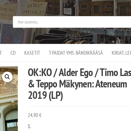
do
arket on
omusaan
t –
ut
ssa
kä
kauppa
ä
lassa
T
CD
KASETIT
T-PAIDAT YMS. BÄNDIKRÄÄSÄ
KIRJAT, L
.
OK:KO / Alder Ego / Timo La
& Teppo Mäkynen: Ateneum
2019 (LP)
24,90
€
1.