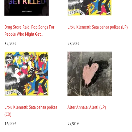
Drug Store Raid: Pop Songs For
Litku Klemetti: Sata pahaa poikaa (LP)
People Who Might Get...
32,90
€
28,90
€
Litku Klemetti: Sata pahaa poikaa
Alter Annala: Alert! (LP)
(CD)
16,90
€
27,90
€