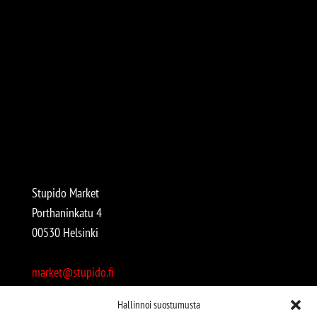
Stupido Market
Porthaninkatu 4
00530 Helsinki
market@stupido.fi
+358 50 4708664
Hallinnoi suostumusta