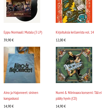
Eppu Normaali: Mutala (3 LP)
Kirjoituksia kellareista vol. 14
39,90
€
12,00
€
Aino ja Hajonneet: sininen
Nurmi & Niinivaara konserni: Tää ei
kangaskassi
pääty hyvin (CD)
14,90
€
14,90
€