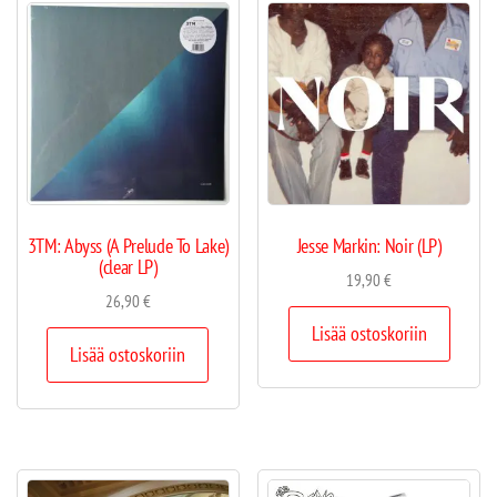
3TM: Abyss (A Prelude To Lake)
Jesse Markin: Noir (LP)
(clear LP)
19,90
€
26,90
€
Lisää ostoskoriin
Lisää ostoskoriin