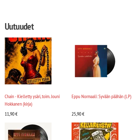
Uutuudet
Chain - Kielletty ysäri, toim. Jouni
Eppu Normaali: Syvään päähän (LP)
Hokkanen (kirja)
11,90
€
25,90
€