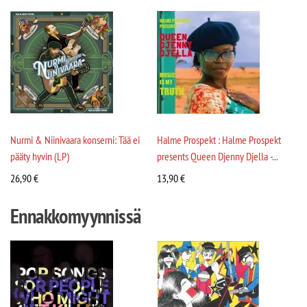
Nurmi & Niinivaara konserni: Tää ei
Halme Prospekt : Halme Prospekt
pääty hyvin (LP)
presents Queen Djenny Djella -...
26,90
€
13,90
€
Ennakkomyynnissä