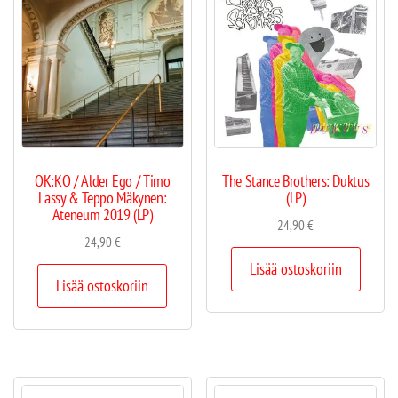
OK:KO / Alder Ego / Timo
The Stance Brothers: Duktus
Lassy & Teppo Mäkynen:
(LP)
Ateneum 2019 (LP)
24,90
€
24,90
€
Lisää ostoskoriin
Lisää ostoskoriin