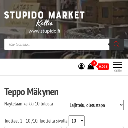
Stupido Market – verkossa ja kivijalassa
Stupido Market on vaihtoehtomusaan
erikoistunut verkko- sekä
kivijalkakauppa Helsingissä Kallion
sydämessä.
0
0,00
€
Valikko
Teppo Mäkynen
Näytetään kaikki 10 tulosta
Tuotteet
1 - 10
/
10
. Tuotteita sivulla