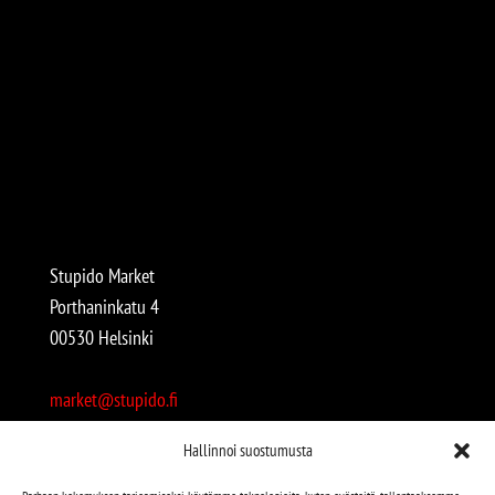
Stupido Market
Porthaninkatu 4
00530 Helsinki
market@stupido.fi
+358 50 4708664
Hallinnoi suostumusta
Avoinna: