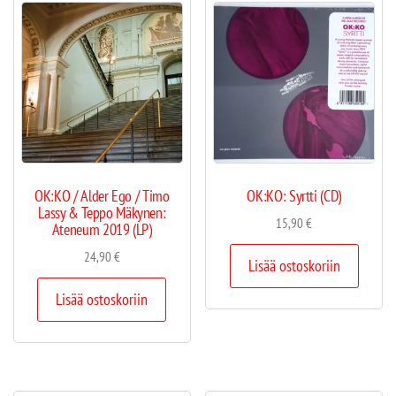
OK:KO / Alder Ego / Timo
OK:KO: Syrtti (CD)
Lassy & Teppo Mäkynen:
15,90
€
Ateneum 2019 (LP)
24,90
€
Lisää ostoskoriin
Lisää ostoskoriin