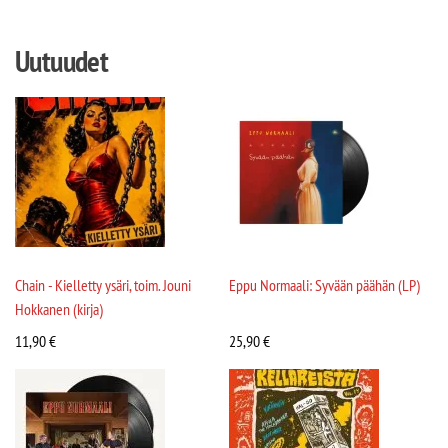
Uutuudet
Chain - Kielletty ysäri, toim. Jouni
Eppu Normaali: Syvään päähän (LP)
Hokkanen (kirja)
11,90
€
25,90
€