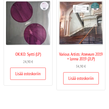
OK:KO: Syrtti (LP)
Various Artists: Ateneum 2019
+ Lonna 2019 (2LP)
24,90
€
34,90
€
Lisää ostoskoriin
Lisää ostoskoriin