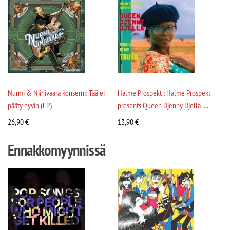
Nurmi & Niinivaara konserni: Tää ei
Halme Prospekt : Halme Prospekt
pääty hyvin (LP)
presents Queen Djenny Djella -...
26,90
€
13,90
€
Ennakkomyynnissä