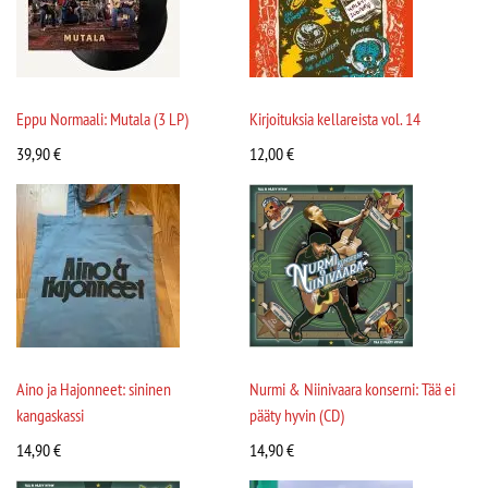
Eppu Normaali: Mutala (3 LP)
Kirjoituksia kellareista vol. 14
39,90
€
12,00
€
Aino ja Hajonneet: sininen
Nurmi & Niinivaara konserni: Tää ei
kangaskassi
pääty hyvin (CD)
14,90
€
14,90
€