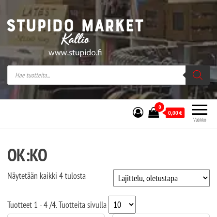
Stupido Market – verkossa ja kivijalassa
Stupido Market on vaihtoehtomusaan
erikoistunut verkko- sekä
kivijalkakauppa Helsingissä Kallion
sydämessä.
0
0,00
€
Valikko
OK:KO
Näytetään kaikki 4 tulosta
Tuotteet
1 - 4
/
4
. Tuotteita sivulla