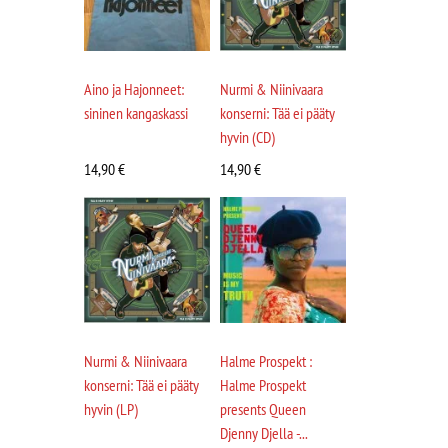
Aino ja Hajonneet:
Nurmi & Niinivaara
sininen kangaskassi
konserni: Tää ei pääty
hyvin (CD)
14,90
€
14,90
€
Nurmi & Niinivaara
Halme Prospekt :
konserni: Tää ei pääty
Halme Prospekt
hyvin (LP)
presents Queen
Djenny Djella -...