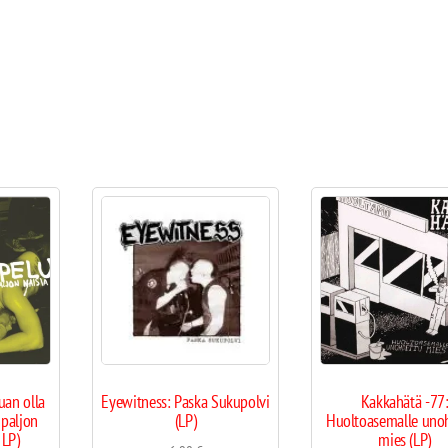
uan olla
Eyewitness: Paska Sukupolvi
Kakkahätä -77
 paljon
(LP)
Huoltoasemalle uno
 LP)
mies (LP)