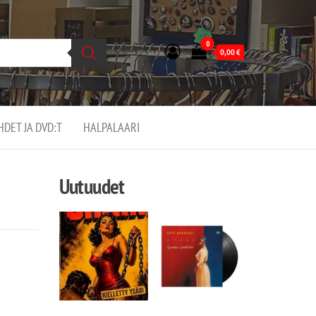
0
0,00
€
EHDET JA DVD:T
HALPALAARI
Uutuudet