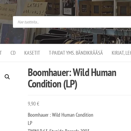
do
arket on
omusaan
t –
ut
ssa
kä
kauppa
ä
lassa
T
CD
KASETIT
T-PAIDAT YMS. BÄNDIKRÄÄSÄ
KIRJAT, L
.
Boomhauer: Wild Human
Condition (LP)
9,90
€
Boomhauer : Wild Human Condition
LP