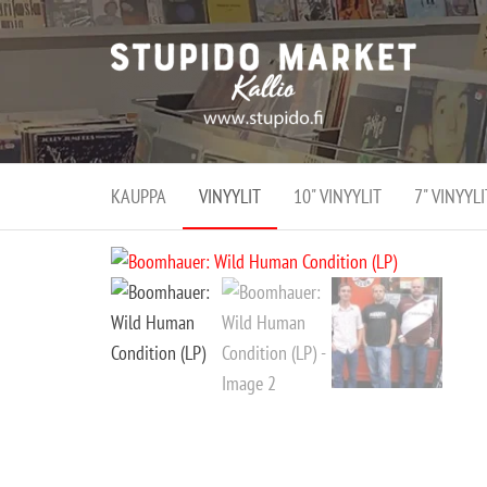
Stupi
Stupido M
vaihtoeht
Marke
erikoistun
verko
verkko- se
kivijalka
ja
Helsingiss
kivija
Kallion
KAUPPA
VINYYLIT
10" VINYYLIT
7" VINYYLI
sydämessä