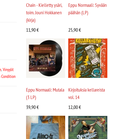
Chain - Kielletty ysäri,
Eppu Normaali: Syvään
toim. Jouni Hokkanen
päähän (LP)
(kirja)
11,90
€
25,90
€
e
,
Vinyylit
 Condition
Eppu Normaali: Mutala
Kirjoituksia kellareista
(3 LP)
vol. 14
39,90
€
12,00
€