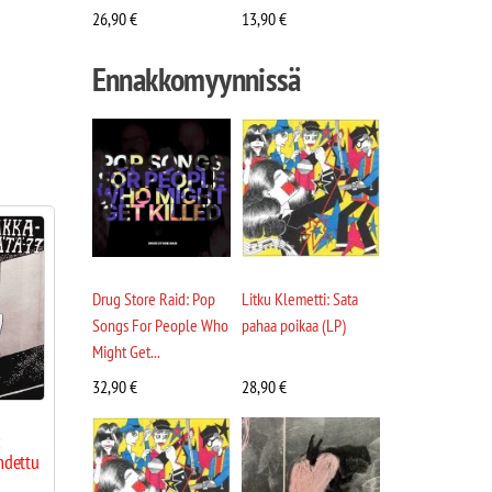
26,90
€
13,90
€
Ennakkomyynnissä
Drug Store Raid: Pop
Litku Klemetti: Sata
Songs For People Who
pahaa poikaa (LP)
Might Get...
32,90
€
28,90
€
:
hdettu