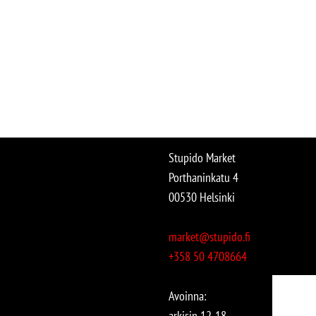
Stupido Market
Porthaninkatu 4
00530 Helsinki
market@stupido.fi
+358 50 4708664
Avoinna:
arkisin 12-18