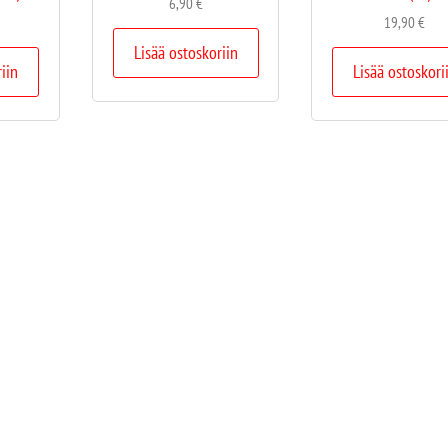
6,90
€
19,90
€
Lisää ostoskoriin
riin
Lisää ostoskori