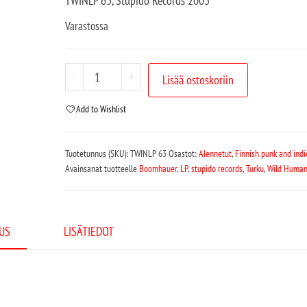
TWINLP 63, Stupido Records 2003
Varastossa
-
+
Lisää ostoskoriin
Add to Wishlist
Tuotetunnus (SKU):
TWINLP 63
Osastot:
Alennetut
,
Finnish punk and indi
Avainsanat tuotteelle
Boomhauer
,
LP
,
stupido records
,
Turku
,
Wild Human
US
LISÄTIEDOT