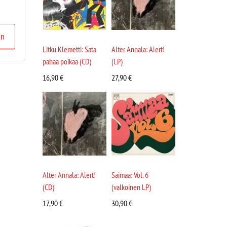
in
Litku Klemetti: Sata
Alter Annala: Alert!
pahaa poikaa (CD)
(LP)
16,90
€
27,90
€
Alter Annala: Alert!
Saimaa: Vol. 6
(CD)
(valkoinen LP)
17,90
€
30,90
€