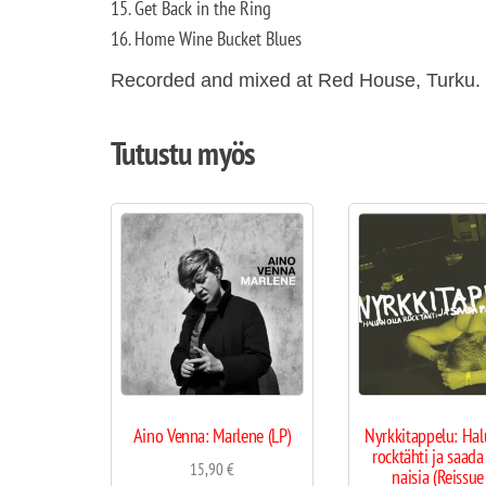
15. Get Back in the Ring
16. Home Wine Bucket Blues
Recorded and mixed at Red House, Turku.
Tutustu myös
Aino Venna: Marlene (LP)
Nyrkkitappelu: Hal
rocktähti ja saada
15,90
€
naisia (Reissue