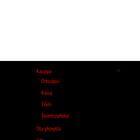
Kauppa
Ostoskori
Kassa
Tilini
Toimitusehdot
Ota yhteyttä