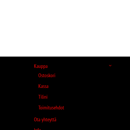
Kauppa
Ostoskori
Kassa
Tilini
Toimitusehdot
Ota yhteyttä