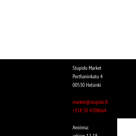
Stupido Market
Porthaninkatu 4
00530 Helsinki
market@stupido.fi
+358 50 4708664
Avoinna:
arkisin 12-18