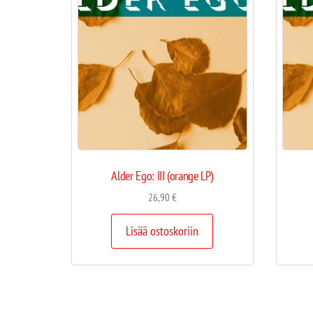
Alder Ego: III (orange LP)
26,90
€
Lisää ostoskoriin