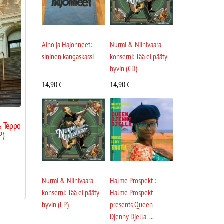
Aino ja Hajonneet:
Nurmi & Niinivaara
sininen kangaskassi
konserni: Tää ei pääty
hyvin (CD)
14,90
€
14,90
€
& Teppo
P)
Nurmi & Niinivaara
Halme Prospekt :
konserni: Tää ei pääty
Halme Prospekt
hyvin (LP)
presents Queen
Djenny Djella -...