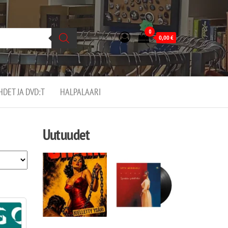
0
0,00
€
EHDET JA DVD:T
HALPALAARI
Uutuudet