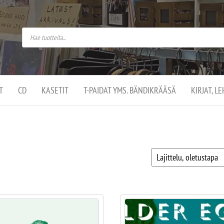
do
arket on
omusaan
t –
ut
ssa
kä
kauppa
ä
lassa
T
CD
KASETIT
T-PAIDAT YMS. BÄNDIKRÄÄSÄ
KIRJAT, L
.