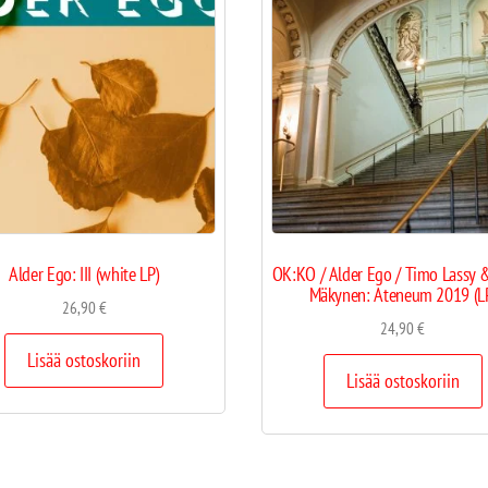
Alder Ego: III (white LP)
OK:KO / Alder Ego / Timo Lassy 
Mäkynen: Ateneum 2019 (L
26,90
€
24,90
€
Lisää ostoskoriin
Lisää ostoskoriin