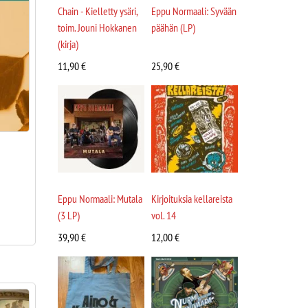
Chain - Kielletty ysäri,
Eppu Normaali: Syvään
toim. Jouni Hokkanen
päähän (LP)
(kirja)
11,90
€
25,90
€
Eppu Normaali: Mutala
Kirjoituksia kellareista
(3 LP)
vol. 14
39,90
€
12,00
€