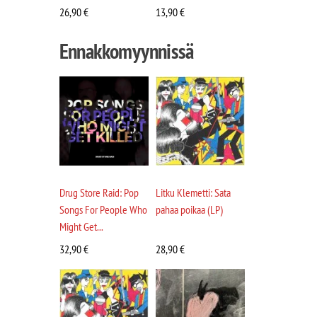
26,90
€
13,90
€
Ennakkomyynnissä
Drug Store Raid: Pop
Litku Klemetti: Sata
Songs For People Who
pahaa poikaa (LP)
Might Get...
32,90
€
28,90
€