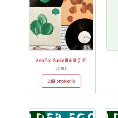
Alder Ego: Bundle III & IIII (2 LP)
26,90
€
Lisää ostoskoriin