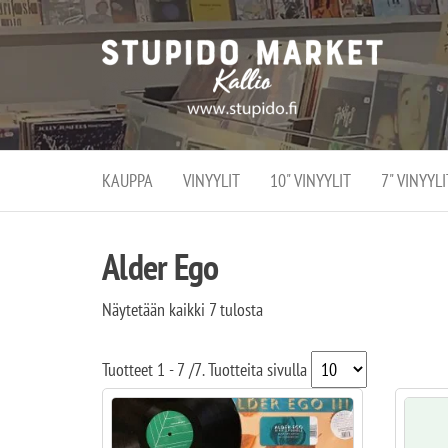
Stupi
Stupido M
vaihtoeht
Marke
erikoistun
verko
verkko- se
kivijalka
ja
Helsingiss
kivija
Kallion
KAUPPA
VINYYLIT
10" VINYYLIT
7" VINYYLI
sydämessä
Alder Ego
Näytetään kaikki 7 tulosta
Tuotteet
1 - 7
/
7
. Tuotteita sivulla