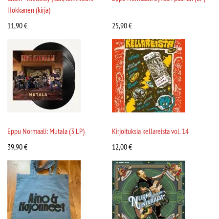
Hokkanen (kirja)
11,90
€
25,90
€
Eppu Normaali: Mutala (3 LP)
Kirjoituksia kellareista vol. 14
39,90
€
12,00
€