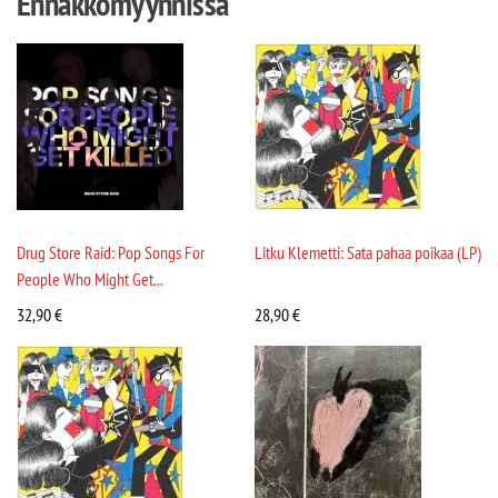
Ennakkomyynnissä
Drug Store Raid: Pop Songs For
Litku Klemetti: Sata pahaa poikaa (LP)
People Who Might Get...
32,90
€
28,90
€