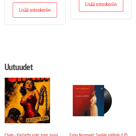
Lisää ostoskoriin
Lisää ostoskoriin
Uutuudet
Chain - Kielletty ysäri, toim. Jouni
Eppu Normaali: Syvään päähän (LP)