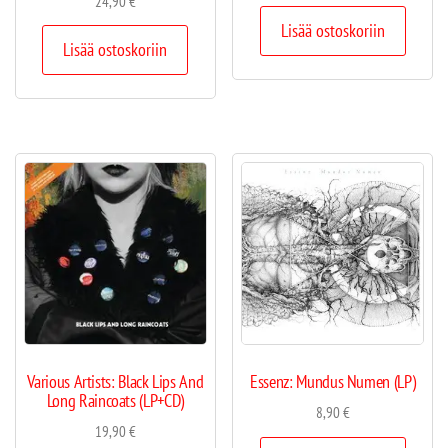
24,90
€
Lisää ostoskoriin
Lisää ostoskoriin
Various Artists: Black Lips And
Essenz: Mundus Numen (LP)
Long Raincoats (LP+CD)
8,90
€
19,90
€