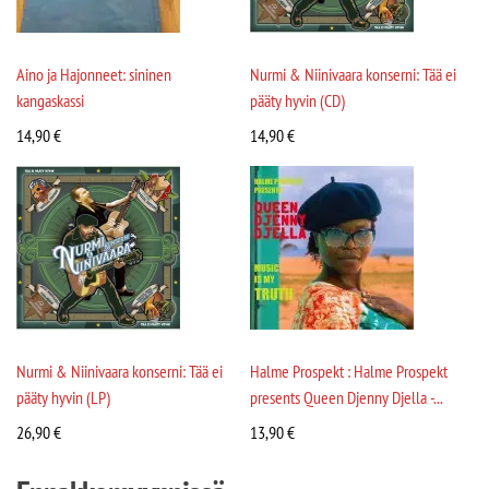
Aino ja Hajonneet: sininen
Nurmi & Niinivaara konserni: Tää ei
kangaskassi
pääty hyvin (CD)
14,90
€
14,90
€
Nurmi & Niinivaara konserni: Tää ei
Halme Prospekt : Halme Prospekt
pääty hyvin (LP)
presents Queen Djenny Djella -...
26,90
€
13,90
€