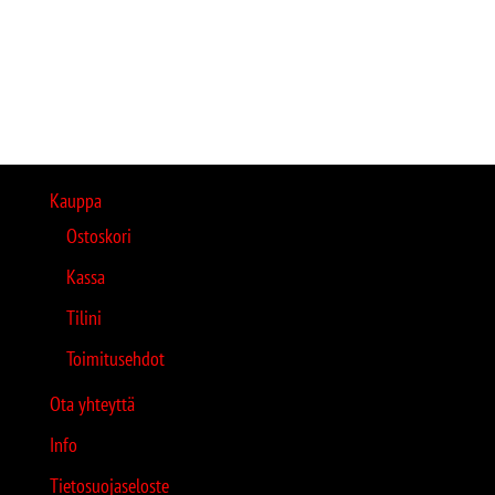
Kauppa
Ostoskori
Kassa
Tilini
Toimitusehdot
Ota yhteyttä
Info
Tietosuojaseloste