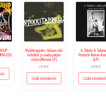
ROUP –
Nyrkkitappelu: Haluan olla
A. Takalo & Takava
IMA (CD)
rocktähti ja saada paljon
Pastorin Koiran Ku
naisia (Reissue LP)
(LP)
19,90
€
19,90
€
riin
Lisää ostoskoriin
Lisää ostoskori