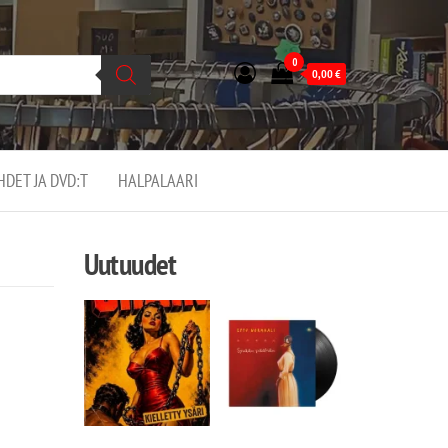
0
0,00
€
EHDET JA DVD:T
HALPALAARI
Uutuudet