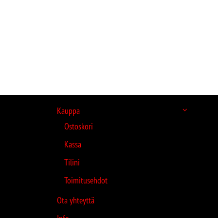
Kauppa
Ostoskori
Kassa
Tilini
Toimitusehdot
Ota yhteyttä