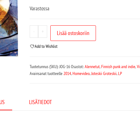
Varastossa
-
+
Lisää ostoskoriin
Add to Wishlist
Tuotetunnus (SKU):
JOG-16
Osastot:
Alennetut
,
Finnish punk and indie
,
Vi
Avainsanat tuotteelle
2014
,
Homevideo
,
Joteskii Groteskii
,
LP
US
LISÄTIEDOT