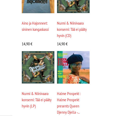
Aino ja Hajonneet:
Nurmi & Niinivaara
sininen kangaskassi
konserni: Tää ei pääty
hyvin (CD)
14,90
€
14,90
€
Nurmi & Niinivaara
Halme Prospekt :
konserni: Tää ei pääty
Halme Prospekt
hyvin (LP)
presents Queen
Djenny Djella -...