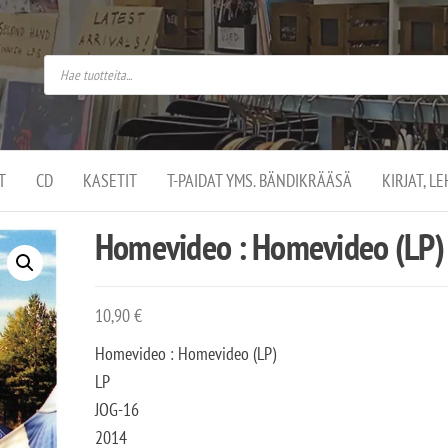
do
arket on
omusaan
t –
ut
ssa
kä
kauppa
ä
lassa
T
CD
KASETIT
T-PAIDAT YMS. BÄNDIKRÄÄSÄ
KIRJAT, L
.
Homevideo : Homevideo (LP)
10,90
€
Homevideo : Homevideo (LP)
LP
JOG-16
2014