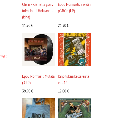
Chain - Kielletty ysäri,
Eppu Normaali: Syvään
toim. Jouni Hokkanen
päähän (LP)
(kirja)
11,90
€
25,90
€
nyylit
Eppu Normaali: Mutala
Kirjoituksia kellareista
(3 LP)
vol. 14
39,90
€
12,00
€