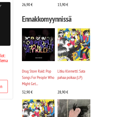
26,90
€
13,90
€
Ennakkomyynnissä
lot:
olema
Drug Store Raid: Pop
Litku Klemetti: Sata
Songs For People Who
pahaa poikaa (LP)
Might Get...
in
32,90
€
28,90
€