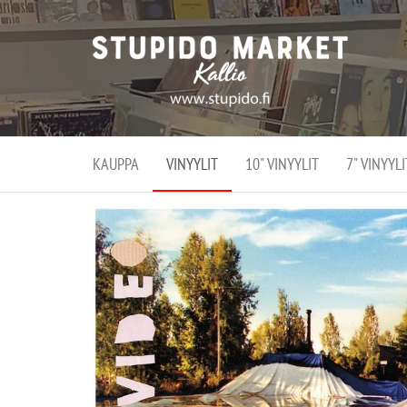
Stupi
Stupido M
vaihtoeht
Marke
erikoistun
verko
verkko- se
kivijalka
ja
Helsingiss
kivija
Kallion
KAUPPA
VINYYLIT
10" VINYYLIT
7" VINYYLI
sydämessä