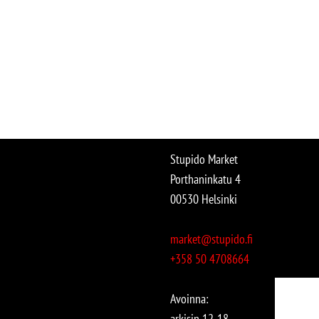
Stupido Market
Porthaninkatu 4
00530 Helsinki
market@stupido.fi
+358 50 4708664
Avoinna:
arkisin 12-18