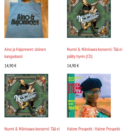
Aino ja Hajonneet: sininen
Nurmi & Niinivaara konserni: Tää ei
kangaskassi
pääty hyvin (CD)
14,90
€
14,90
€
Nurmi & Niinivaara konserni: Tää ei
Halme Prospekt : Halme Prospekt