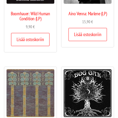
Boomhauer: Wild Human
Aino Venna: Marlene (LP)
Condition (LP)
15,90
€
9,90
€
Lisää ostoskoriin
Lisää ostoskoriin