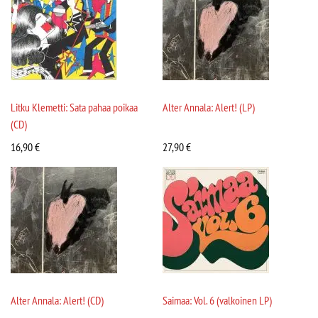
Litku Klemetti: Sata pahaa poikaa
Alter Annala: Alert! (LP)
(CD)
16,90
€
27,90
€
Alter Annala: Alert! (CD)
Saimaa: Vol. 6 (valkoinen LP)