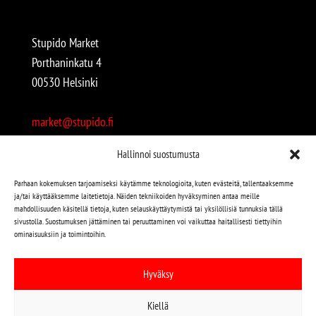
Stupido Market
Porthaninkatu 4
00530 Helsinki
market@stupido.fi
+358 50 4708664
Hallinnoi suostumusta
Avoinna:
Parhaan kokemuksen tarjoamiseksi käytämme teknologioita, kuten evästeitä, tallentaaksemme
ja/tai käyttääksemme laitetietoja. Näiden tekniikoiden hyväksyminen antaa meille
arkisin 12-18
mahdollisuuden käsitellä tietoja, kuten selauskäyttäytymistä tai yksilöllisiä tunnuksia tällä
lauantaisin 12-17
sivustolla. Suostumuksen jättäminen tai peruuttaminen voi vaikuttaa haitallisesti tiettyihin
ominaisuuksiin ja toimintoihin.
Stupido löytyy myös kivijalasta!
Hyväksy
Stupido Marketista löydät niin uudet kuin käytetytkin
Kiellä
levyt, vaatteet, kirjat, korut jne jne…