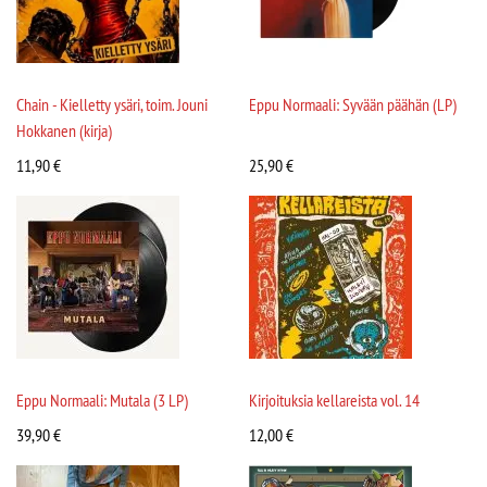
Chain - Kielletty ysäri, toim. Jouni
Eppu Normaali: Syvään päähän (LP)
Hokkanen (kirja)
11,90
€
25,90
€
Eppu Normaali: Mutala (3 LP)
Kirjoituksia kellareista vol. 14
39,90
€
12,00
€