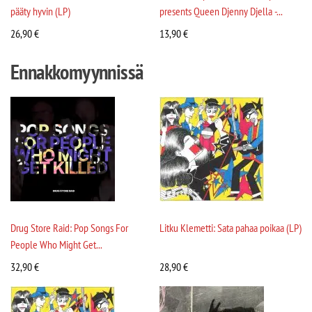
pääty hyvin (LP)
presents Queen Djenny Djella -...
26,90
€
13,90
€
Ennakkomyynnissä
Drug Store Raid: Pop Songs For
Litku Klemetti: Sata pahaa poikaa (LP)
People Who Might Get...
32,90
€
28,90
€