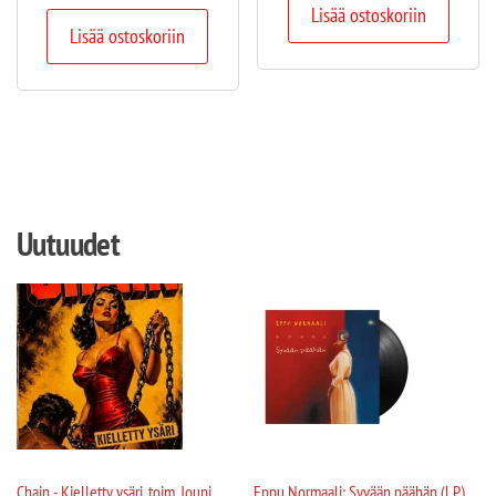
Lisää ostoskoriin
Lisää ostoskoriin
Uutuudet
Chain - Kielletty ysäri, toim. Jouni
Eppu Normaali: Syvään päähän (LP)