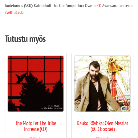
Tuotetunnus (SKU):
Kaleidobolt This One Simple Trick
Osasto:
CD
Avainsana tuotteelle
SVART312CD
Tutustu myös
The Mob: Let The Tribe
Kauko Röyhkä: Olen Messias
Increase (CD)
(6CD box set)