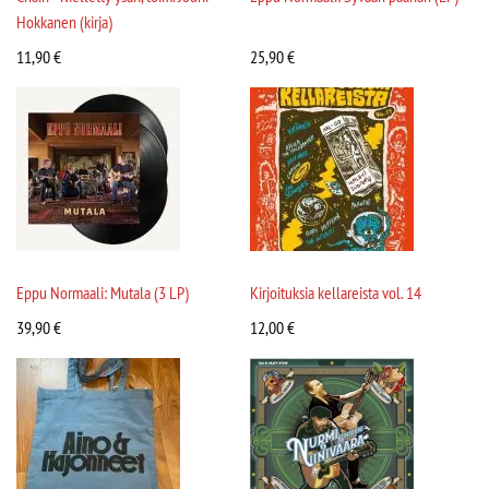
Hokkanen (kirja)
11,90
€
25,90
€
Eppu Normaali: Mutala (3 LP)
Kirjoituksia kellareista vol. 14
39,90
€
12,00
€