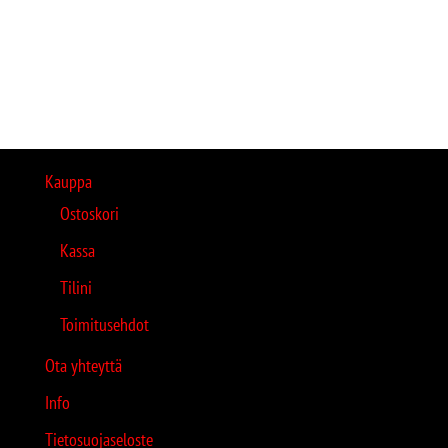
Kauppa
Ostoskori
Kassa
Tilini
Toimitusehdot
Ota yhteyttä
Info
Tietosuojaseloste