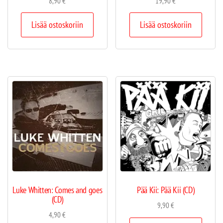
8,90
€
19,90
€
Lisää ostoskoriin
Lisää ostoskoriin
Luke Whitten: Comes and goes
Pää Kii: Pää Kii (CD)
(CD)
9,90
€
4,90
€