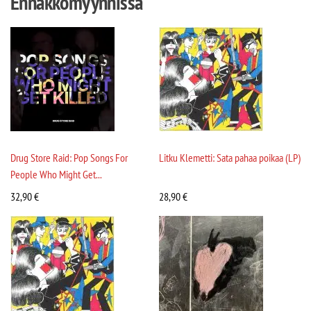
Ennakkomyynnissä
Drug Store Raid: Pop Songs For
Litku Klemetti: Sata pahaa poikaa (LP)
People Who Might Get...
32,90
€
28,90
€