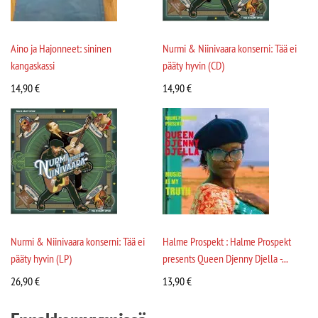
Aino ja Hajonneet: sininen
Nurmi & Niinivaara konserni: Tää ei
kangaskassi
pääty hyvin (CD)
14,90
€
14,90
€
Nurmi & Niinivaara konserni: Tää ei
Halme Prospekt : Halme Prospekt
pääty hyvin (LP)
presents Queen Djenny Djella -...
26,90
€
13,90
€